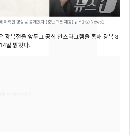
의실에 남자가 있어
요"…경찰 수사
제작한 영상을 공개했다.(호반그룹 제공) 뉴스1 ⓒ News1
[단독]중수청 가는 검찰
8
수사관 경력 합산 추
룹은 광복절을 앞두고 공식 인스타그램을 통해 광복 8
진…법무사·집행관 '혜
14일 밝혔다.
택' 유지
전남광주 화정역 인근서
9
교통사고로 40대 심정
지…6명 부상
축구협회, 외국인 심판
10
들 10여명 대상 '성 접
대' 의혹…월드컵·올림
픽 예선 등