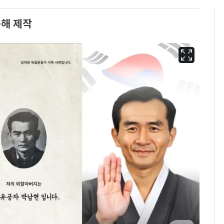
용해 제작
13호 태풍 '돌핀' 日오
6
키나와·가고시마현 접
근…26만명 대피령
"캐리비안 베이 여자 탈
7