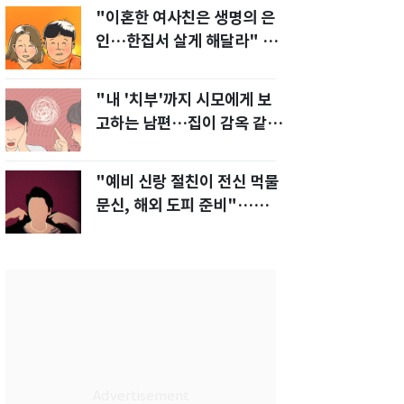
"이혼한 여사친은 생명의 은
인…한집서 살게 해달라" 남
편 요구에 '절망'
"내 '치부'까지 시모에게 보
고하는 남편…집이 감옥 같
다" 아내 고통
"예비 신랑 절친이 전신 먹물
문신, 해외 도피 준비"…예비
신부 '혼란'