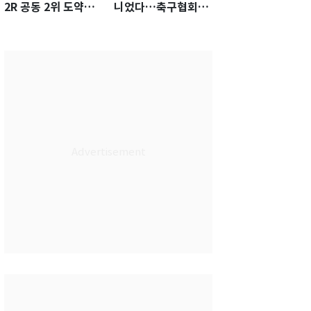
2R 공동 2위 도약…
니었다…축구협회장
통산 최다 21승 신기
출장에 부인 3회 동반
록 도전
'펑펑'