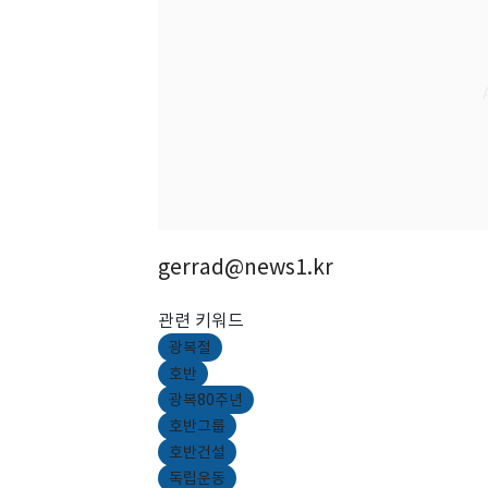
gerrad@news1.kr
관련 키워드
광복절
호반
광복80주년
호반그룹
호반건설
독립운동