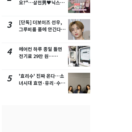
요?"…삼전男♥닉스女
의실에 남자
3:3 단체소개팅 예능 화
요"…경찰 
제
[단독] 더보이즈 선우,
[단독]중수
3
8
그루비룸 품에 안긴다…
수사관 경력
앳에어리어와 전속계약
진…법무사·
택' 유지
에어컨 하루 종일 틀면
전남광주 화
4
9
전기료 29만 원…
교통사고로 
450kWh 넘으면 '요금
지…6명 부
폭탄'
'효리수' 진짜 온다…소
축구협회, 
5
10
녀시대 효연·유리·수영
들 10여명 대
유닛 출격 [N이슈]
대' 의혹…
픽 예선 등