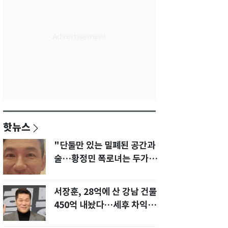
핫뉴스
"단둘만 있는 밀폐된 공간과
술…황정민 폭로녀는 두가지
에 집착했다"
서장훈, 28억에 산 강남 건물
450억 내놨다…세후 차익
280억 '잭팟'