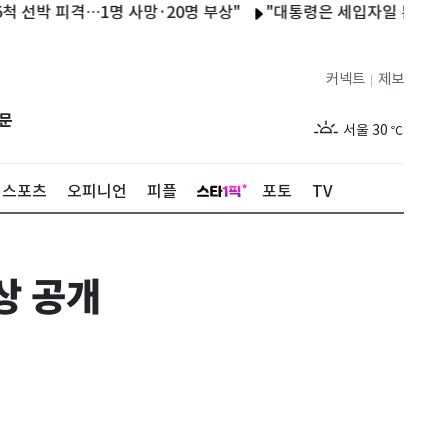
박 피격…1명 사망·20명 부상"
"대통령은 세입자일 뿐"…美법원,
커넥트
제보
|
제주
28
℃
문
서울
30
℃
부산
27
℃
스포츠
오피니언
피플
포토
TV
대구
28
℃
인천
29
℃
상 공개
광주
29
℃
대전
27
℃
울산
27
℃
강릉
25
℃
제주
28
℃