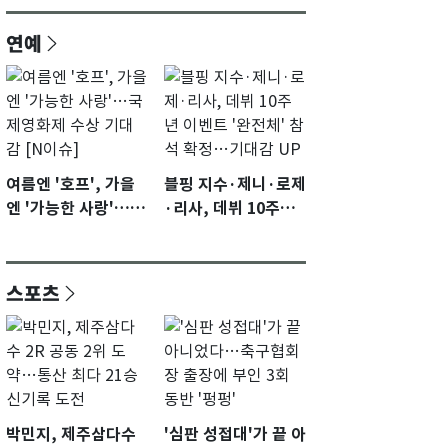
연예
여름엔 '호프', 가을
블핑 지수·제니·로제
엔 '가능한 사랑'…국
·리사, 데뷔 10주년
제영화제 수상 기대
이벤트 '완전체' 참석
감 [N이슈]
확정…기대감 UP
스포츠
박민지, 제주삼다수
'심판 성접대'가 끝 아