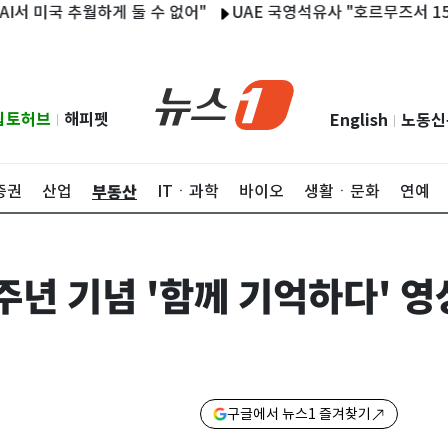
미국 추월하게 둘 수 없어"
UAE 국영석유사 "호르무즈서 15척 선
립토허브
해피펫
English
노동신
|
|
부동산
증권
산업
ITㆍ과학
바이오
생활ㆍ문화
연예
주년 기념 '함께 기억하다' 영
구글에서 뉴스1 즐겨찾기