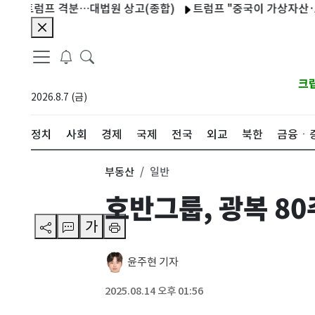
트럼프 격분…대법원 상고(종합)
트럼프 "중국이 가상자산·AI서 
크
2026.8.7 (금)
정치
사회
경제
국제
전국
외교
북한
금융ㆍ
부동산
일반
호반그룹, 광복 80
가
윤주현 기자
2025.08.14 오후 01:56