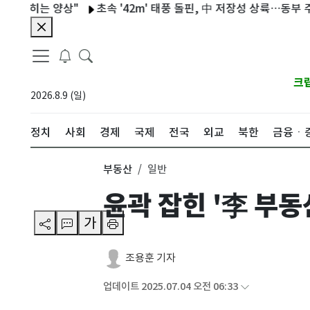
는 양상"
초속 '42m' 태풍 돌핀, 中 저장성 상륙…동부 주민 10만
크
2026.8.9 (일)
정치
사회
경제
국제
전국
외교
북한
금융ㆍ
부동산
일반
윤곽 잡힌 '李 부동
가
조용훈 기자
업데이트 2025.07.04 오전 06:33