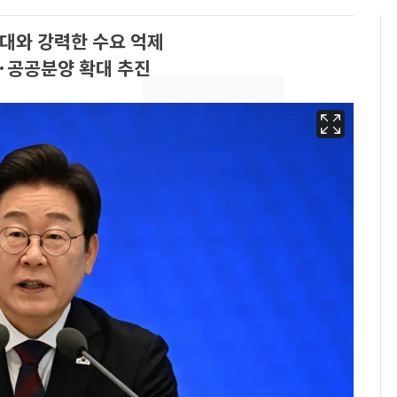
확대와 강력한 수요 억제
대·공공분양 확대 추진
'심판 성접대'가 끝 아니
6
었다…축구협회장 출장
에 부인 3회 동반 '펑펑'
회춘실험 억만장자, '여
7