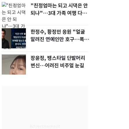
"친정엄마는 되고 시댁은 안
되냐"…3대 가족 여행 다녀
오자, 시모 '발끈'
한정수, 황정민 응원 "얼굴
알려진 연예인만 호구…폭로
녀도 신분 공개해라"
장윤정, 뱅스타일 단발머리
변신…어려진 비주얼 눈길