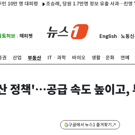
 명 대피령
조승래, 당원 1.7만명 정보 유출 사과…친명 "왜 鄭 사
립토허브
해피펫
English
노동신
|
|
부동산
증권
산업
ITㆍ과학
바이오
생활ㆍ문화
연예
산 정책'…공급 속도 높이고,
구글에서 뉴스1 즐겨찾기