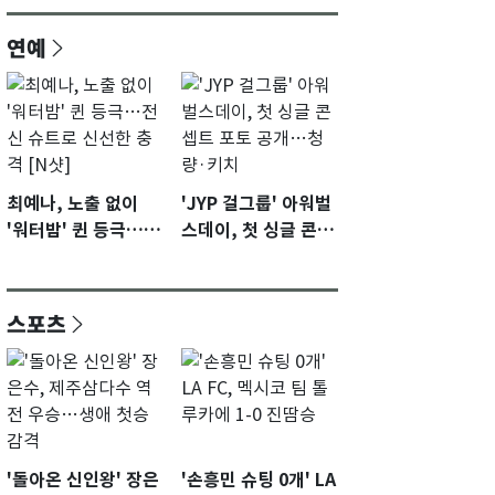
연예
최예나, 노출 없이
'JYP 걸그룹' 아워벌
'워터밤' 퀸 등극…전
스데이, 첫 싱글 콘셉
신 슈트로 신선한 충
트 포토 공개…청량·
격 [N샷]
키치
스포츠
'돌아온 신인왕' 장은
'손흥민 슈팅 0개' LA