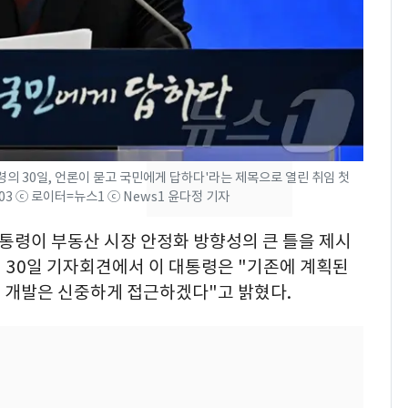
친 생리혈' 냉동고 보
관…"자궁 내부 궁금
해"
'일타강사' 남편과 아내
8
의 마지막 술자리…비극
으로 끝나버린 17년
[단독] 경찰, '김부장'
9
제작사 회장 수사…자본
의 30일, 언론이 묻고 국민에게 답하다'라는 제목으로 열린 취임 첫
시장법 위반 의혹
03 ⓒ 로이터=뉴스1 ⓒ News1 윤다정 기자
13호 태풍 '돌핀' 日오
10
대통령이 부동산 시장 안정화 방향성의 큰 틀을 제시
키나와·가고시마현 접
임 30일 기자회견에서 이 대통령은 "기존에 계획된
근…26만명 대피령
 개발은 신중하게 접근하겠다"고 밝혔다.