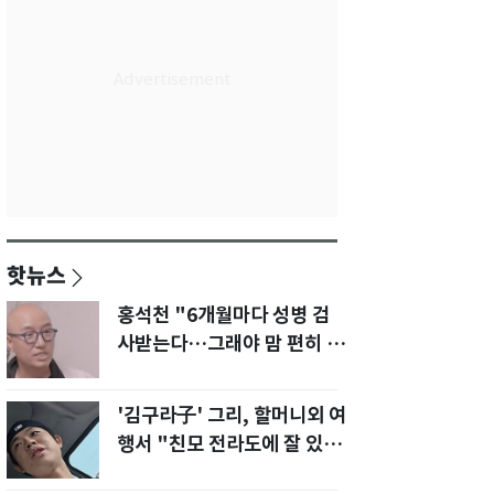
핫뉴스
홍석천 "6개월마다 성병 검
사받는다…그래야 맘 편히 성
생활" 깜짝 고백
'김구라子' 그리, 할머니외 여
행서 "친모 전라도에 잘 있
어"…유튜브서 언급