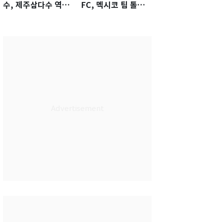
수, 제주삼다수 역전
FC, 멕시코 팀 톨루
우승…생애 첫승 감
카에 1-0 진땀승
격