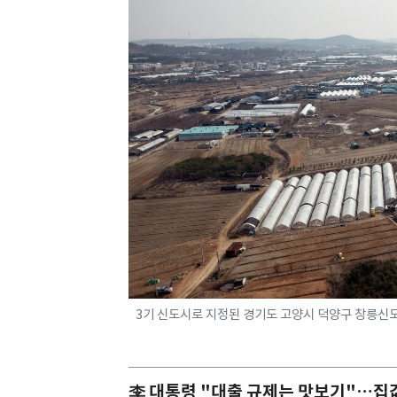
3기 신도시로 지정된 경기도 고양시 덕양구 창릉신도시
李 대통령 "대출 규제는 맛보기"…집값