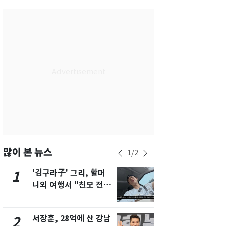
서울
27
℃
부산
25
℃
대구
28
℃
인천
29
℃
광주
30
℃
대전
28
℃
울산
25
℃
강릉
20
℃
많이 본 뉴스
1
/
2
제주
28
℃
'김구라子' 그리, 할머
'심판 성접대
1
6
니외 여행서 "친모 전라
었다…축구
도에 잘 있어"…유튜브
에 부인 3회 
서 언급
서장훈, 28억에 산 강남
회춘실험 억만
2
7