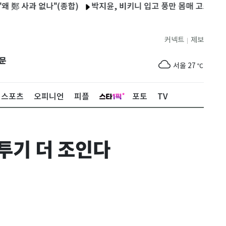
과 없나"(종합)
박지윤, 비키니 입고 풍만 몸매 고스란히 "제주도 
커넥트
제보
|
제주
28
℃
문
서울
27
℃
부산
25
℃
스포츠
오피니언
피플
포토
TV
대구
28
℃
인천
29
℃
 투기 더 조인다
광주
30
℃
대전
28
℃
울산
25
℃
강릉
20
℃
제주
28
℃