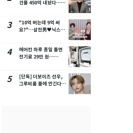
건물 450억 내놨다…세
친 생리혈' 냉동고 보
후 차익 280억 '잭팟'
관…"자궁 
해"
"10억 버는데 9억 써
'일타강사' 
3
8
요?"…삼전男♥닉스女
의 마지막 
3:3 단체소개팅 예능 화
으로 끝나버린
제
에어컨 하루 종일 틀면
[단독] 경찰,
4
9
전기료 29만 원…
제작사 회장
450kWh 넘으면 '요금
시장법 위반
폭탄'
[단독] 더보이즈 선우,
13호 태풍 '
5
10
그루비룸 품에 안긴다…
키나와·가고
앳에어리어와 전속계약
근…26만명