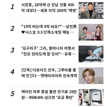
서장훈, 28억에 산 강남 건물 450
1
억 내놨다…세후 차익 280억 '잭팟'
"10억 버는데 9억 써요?"…삼전男
2
♥닉스女 3:3 단체소개팅 예능 화
제
'김구라子' 그리, 할머니외 여행서
3
"친모 전라도에 잘 있어"…유튜브
서 언급
[단독] 더보이즈 선우, 그루비룸 품
4
에 안긴다…앳에어리어와 전속계약
에어컨 하루 종일 틀면 전기료 29만
5
원…450kWh 넘으면 '요금 폭탄'