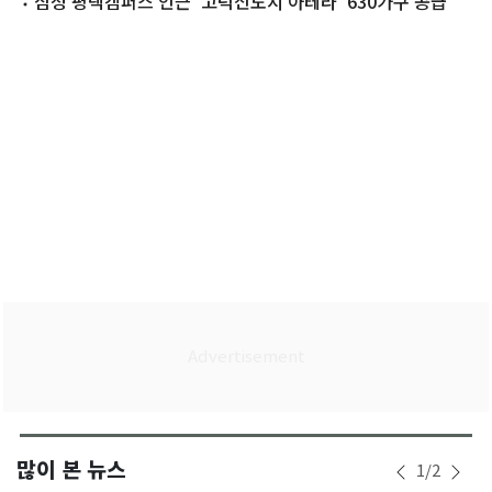
주
삼성 평택캠퍼스 인근 '고덕신도시 아테라' 630가구 공급
많이 본 뉴스
1
/
2