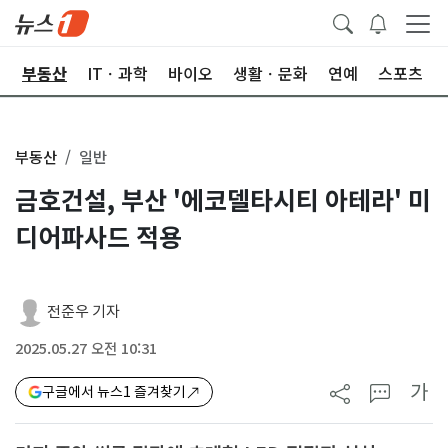
업
부동산
ITㆍ과학
바이오
생활ㆍ문화
연예
스포츠
부동산
일반
금호건설, 부산 '에코델타시티 아테라' 미
디어파사드 적용
전준우 기자
2025.05.27 오전 10:31
가
구글에서 뉴스1 즐겨찾기