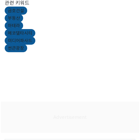
관련 키워드
금호건설
부동산
아테라
에코델타시티
미디어파사드
썬큰광장