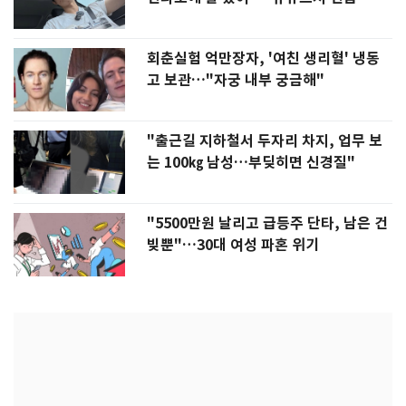
회춘실험 억만장자, '여친 생리혈' 냉동
고 보관…"자궁 내부 궁금해"
"출근길 지하철서 두자리 차지, 업무 보
는 100㎏ 남성…부딪히면 신경질"
"5500만원 날리고 급등주 단타, 남은 건
빚뿐"…30대 여성 파혼 위기