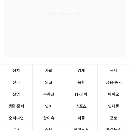
정치
사회
경제
국제
전국
외교
북한
금융·증권
산업
부동산
IT·과학
바이오
생활·문화
연예
스포츠
연재물
오피니언
핫이슈
피플
포토
TV
속보
인기뉴스
주요뉴스