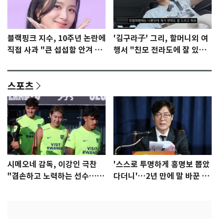
블랙핑크 지수, 10주년 논란에
'김구라子' 그리, 할머니외 여
직접 사과 "큰 섭섭함 안겨 미
행서 "친모 전라도에 잘 있
안"
어"…유튜브서 언급
스포츠
시메오네 감독, 이강인 극찬
'스스로 투명하게 홍명보 뽑았
"겸손하고 노력하는 선수…좋
다더니'…2년 만에 말 바꾼 이
은 첫인상"
임생