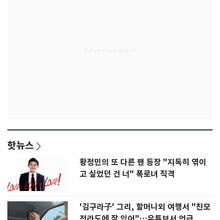
핫뉴스
황정민의 또 다른 팬 등장 "지독히 엮이
고 싶었던 건 너" 폭로녀 직격
'김구라子' 그리, 할머니외 여행서 "친모
전라도에 잘 있어"…유튜브서 언급