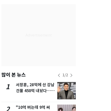
서울
24
℃
부산
28
℃
대구
27
℃
인천
27
℃
광주
28
℃
대전
28
℃
울산
27
℃
강릉
20
℃
많이 본 뉴스
1
/
2
제주
29
℃
서장훈, 28억에 산 강남
13호 태풍 '
1
6
건물 450억 내놨다…세
키나와·가고
후 차익 280억 '잭팟'
근…26만명
"10억 버는데 9억 써
낮 최고 37
2
7