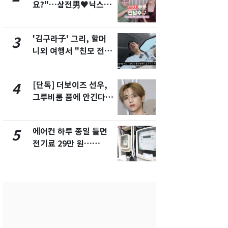
요?"…삼전男♥닉스女
속…전국 곳곳
3:3 단체소개팅 예능 화
날씨]
제
'김구라子' 그리, 할머
[단독] 경찰,
3
8
니외 여행서 "친모 전라
제작사 회장
도에 잘 있어"…유튜브
시장법 위반
서 언급
[단독] 더보이즈 선우,
[단독]중수
4
9
그루비룸 품에 안긴다…
수사관 경력
앳에어리어와 전속계약
진…법무사·
택' 유지
에어컨 하루 종일 틀면
'심판 성접대
5
10
전기료 29만 원…
었다…축구
450kWh 넘으면 '요금
에 부인 3회 
폭탄'