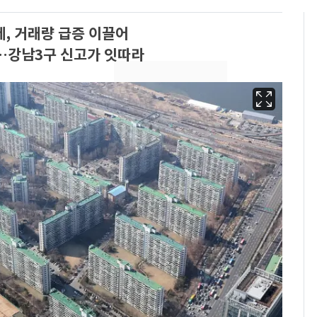
, 거래량 급증 이끌어
최대…강남3구 신고가 잇따라
13호 태풍 '돌핀' 日오
6
키나와·가고시마현 접
근…26만명 대피령
낮 최고 37도 폭염 계
7