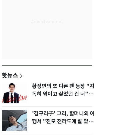
핫뉴스
황정민의 또 다른 팬 등장 "지
독히 엮이고 싶었던 건 너" 폭
로녀 직격
'김구라子' 그리, 할머니외 여
행서 "친모 전라도에 잘 있
어"…유튜브서 언급