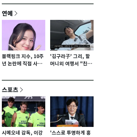
연예
블랙핑크 지수, 10주
'김구라子' 그리, 할
년 논란에 직접 사과
머니외 여행서 "친모
"큰 섭섭함 안겨 미
전라도에 잘 있어"…
안"
유튜브서 언급
스포츠
시메오네 감독, 이강
'스스로 투명하게 홍