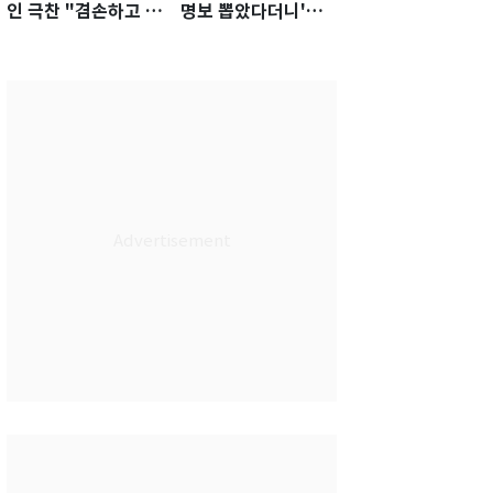
인 극찬 "겸손하고 노
명보 뽑았다더니'…2
력하는 선수…좋은
년 만에 말 바꾼 이임
첫인상"
생