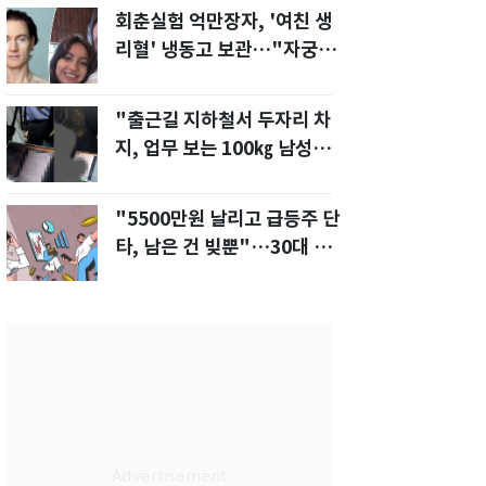
회춘실험 억만장자, '여친 생
리혈' 냉동고 보관…"자궁 내
부 궁금해"
"출근길 지하철서 두자리 차
지, 업무 보는 100㎏ 남성…
부딪히면 신경질"
"5500만원 날리고 급등주 단
타, 남은 건 빚뿐"…30대 여
성 파혼 위기