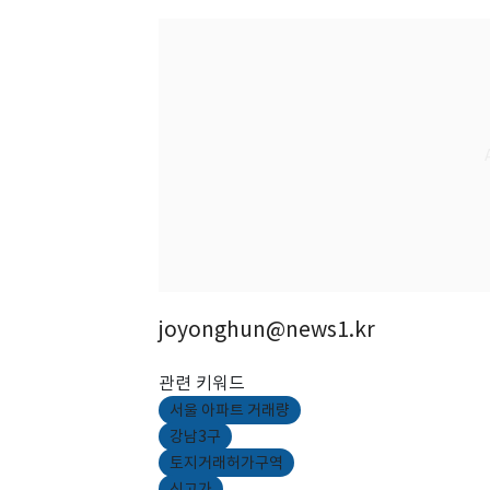
joyonghun@news1.kr
관련 키워드
서울 아파트 거래량
강남3구
토지거래허가구역
신고가