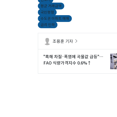
평균 거래금액
국민평형
수도권 아파트 매매
금리 인하
조용훈 기자
"흑해 차질·폭염에 곡물값 급등"…
FAO 식량가격지수 0.6%↑