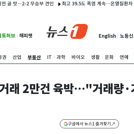
맛…2-2 무승부 견인
최고 39.5도 폭염 계속…온열질환자 202명 
립토허브
해피펫
English
노동신
|
|
부동산
증권
산업
ITㆍ과학
바이오
생활ㆍ문화
연예
 거래 2만건 육박…"거래량·
구글에서 뉴스1 즐겨찾기