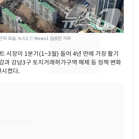
속…전국 곳곳 비 [오늘
날씨]
[단독] 경찰, '김부장'
8
제작사 회장 수사…자본
시장법 위반 의혹
 모습. 뉴스1 ⓒ News1 김성진 기자
[단독]중수청 가는 검찰
9
트 시장이 1분기(1~3월) 들어 4년 만에 가장 활기
수사관 경력 합산 추
대감과 강남3구 토지거래허가구역 해제 등 정책 변화
진…법무사·집행관 '혜
전시켰다.
택' 유지
'심판 성접대'가 끝 아니
10
었다…축구협회장 출장
에 부인 3회 동반 '펑펑'