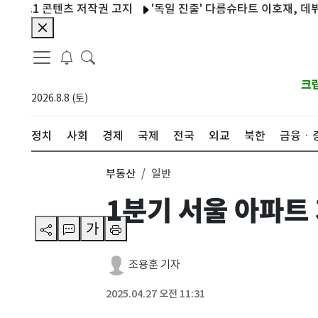
1 콘텐츠 저작권 고지
'독일 진출' 다름슈타트 이호재, 데뷔전 골 
크
2026.8.8 (토)
정치
사회
경제
국제
전국
외교
북한
금융ㆍ
부동산
일반
1분기 서울 아파트
가
조용훈 기자
2025.04.27 오전 11:31