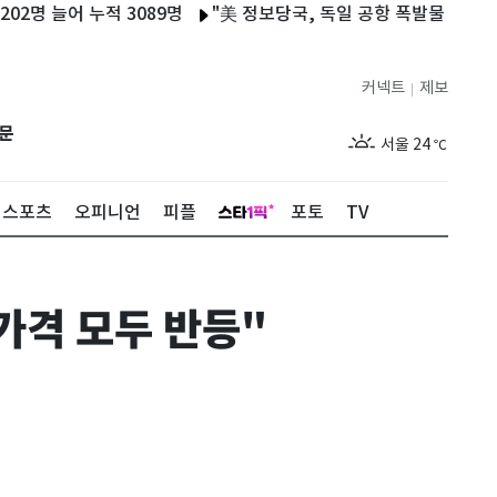
늘어 누적 3089명
"美 정보당국, 독일 공항 폭발물 탑재 드론 배
커넥트
제보
|
제주
29
℃
문
서울
24
℃
부산
28
℃
스포츠
오피니언
피플
포토
TV
대구
27
℃
인천
27
℃
가격 모두 반등"
광주
28
℃
대전
28
℃
울산
27
℃
강릉
20
℃
제주
29
℃