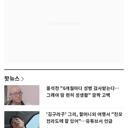
핫뉴스
홍석천 "6개월마다 성병 검사받는다…
그래야 맘 편히 성생활" 깜짝 고백
'김구라子' 그리, 할머니외 여행서 "친모
전라도에 잘 있어"…유튜브서 언급