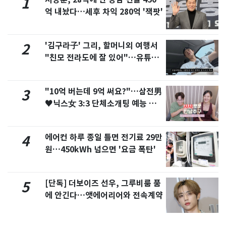
1
억 내놨다…세후 차익 280억 '잭팟'
'김구라子' 그리, 할머니외 여행서
2
"친모 전라도에 잘 있어"…유튜브
서 언급
"10억 버는데 9억 써요?"…삼전男
3
♥닉스女 3:3 단체소개팅 예능 화
제
에어컨 하루 종일 틀면 전기료 29만
4
원…450kWh 넘으면 '요금 폭탄'
[단독] 더보이즈 선우, 그루비룸 품
5
에 안긴다…앳에어리어와 전속계약