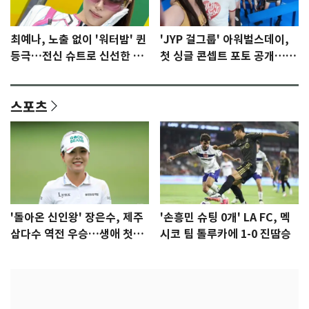
최예나, 노출 없이 '워터밤' 퀸
'JYP 걸그룹' 아워벌스데이,
등극…전신 슈트로 신선한 충
첫 싱글 콘셉트 포토 공개…청
격 [N샷]
량·키치
스포츠
'돌아온 신인왕' 장은수, 제주
'손흥민 슈팅 0개' LA FC, 멕
삼다수 역전 우승…생애 첫승
시코 팀 톨루카에 1-0 진땀승
감격