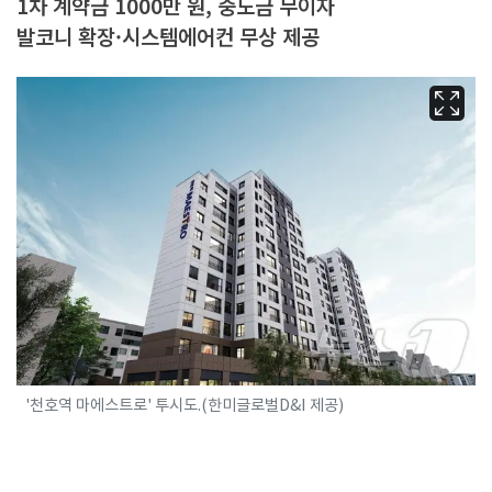
1차 계약금 1000만 원, 중도금 무이자
발코니 확장·시스템에어컨 무상 제공
'천호역 마에스트로' 투시도.(한미글로벌D&I 제공)