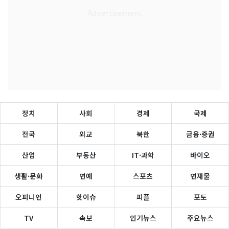
정치
사회
경제
국제
전국
외교
북한
금융·증권
산업
부동산
IT·과학
바이오
생활·문화
연예
스포츠
연재물
오피니언
핫이슈
피플
포토
TV
속보
인기뉴스
주요뉴스