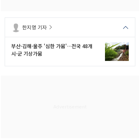
한지명 기자
부산·김해·울주 '심한 가뭄'…전국 48개
시·군 기상가뭄