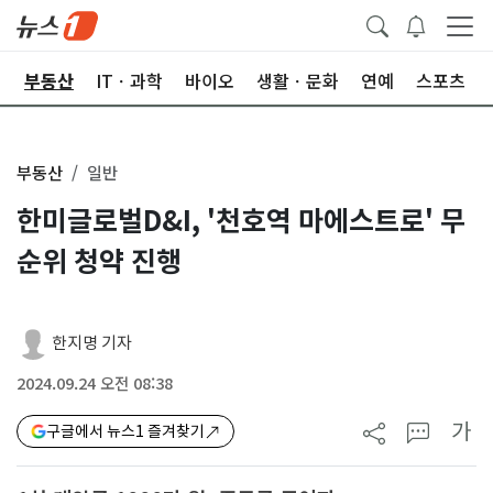
업
부동산
ITㆍ과학
바이오
생활ㆍ문화
연예
스포츠
부동산
일반
한미글로벌D&I, '천호역 마에스트로' 무
순위 청약 진행
한지명 기자
2024.09.24 오전 08:38
가
구글에서 뉴스1 즐겨찾기