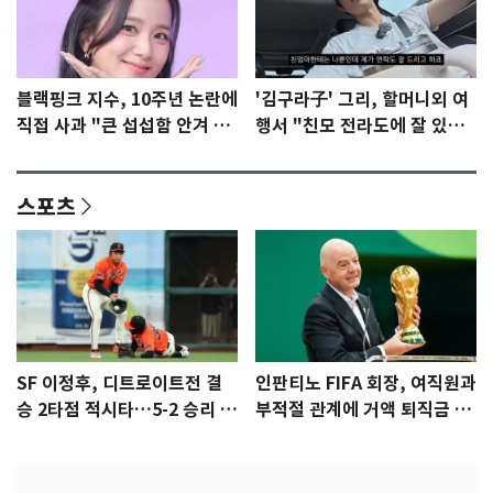
블랙핑크 지수, 10주년 논란에
'김구라子' 그리, 할머니외 여
직접 사과 "큰 섭섭함 안겨 미
행서 "친모 전라도에 잘 있
안"
어"…유튜브서 언급
스포츠
SF 이정후, 디트로이트전 결
인판티노 FIFA 회장, 여직원과
승 2타점 적시타…5-2 승리 견
부적절 관계에 거액 퇴직금 지
인
급 논란