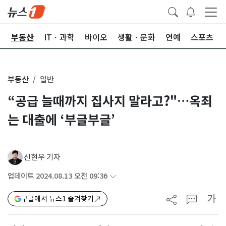
업
부동산
ITㆍ과학
바이오
생활ㆍ문화
연예
스포츠
부동산
일반
“공급 늘때까지 집사지 말라고?"…옥죄
는 대출에 ‘부글부글’
신현우 기자
업데이트 2024.08.13 오전 09:36
가
구글에서 뉴스1 즐겨찾기