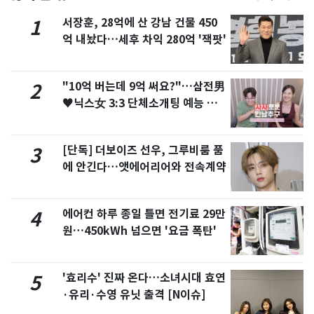
서장훈, 28억에 산 강남 건물 450
1
억 내놨다…세후 차익 280억 '잭팟'
"10억 버는데 9억 써요?"…삼전男
2
♥닉스女 3:3 단체소개팅 예능 화
제
[단독] 더보이즈 선우, 그루비룸 품
3
에 안긴다…앳에어리어와 전속계약
에어컨 하루 종일 틀면 전기료 29만
4
원…450kWh 넘으면 '요금 폭탄'
'효리수' 진짜 온다…소녀시대 효연
5
·유리·수영 유닛 출격 [N이슈]