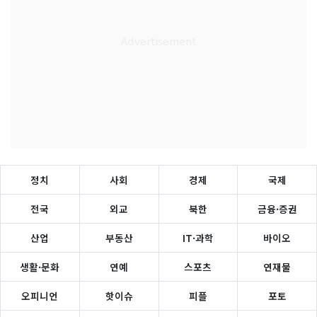
정치
사회
경제
국제
전국
외교
북한
금융·증권
산업
부동산
IT·과학
바이오
생활·문화
연예
스포츠
연재물
오피니언
핫이슈
피플
포토