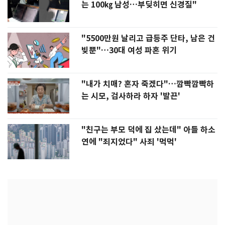
는 100㎏ 남성…부딪히면 신경질"
"5500만원 날리고 급등주 단타, 남은 건
빚뿐"…30대 여성 파혼 위기
"내가 치매? 혼자 죽겠다"…깜빡깜빡하
는 시모, 검사하라 하자 '발끈'
"친구는 부모 덕에 집 샀는데" 아들 하소
연에 "죄지었다" 사죄 '먹먹'