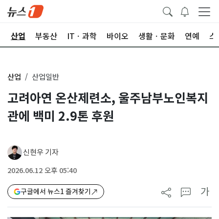
권
산업
부동산
ITㆍ과학
바이오
생활ㆍ문화
연예
스
산업
산업일반
고려아연 온산제련소, 울주남부노인복지
관에 백미 2.9톤 후원
신현우 기자
2026.06.12 오후 05:40
가
구글에서 뉴스1 즐겨찾기