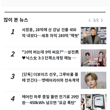
많이 본 뉴스
1
/
2
서장훈, 28억에 산 강남 건물 450
1
억 내놨다…세후 차익 280억 '잭팟'
"10억 버는데 9억 써요?"…삼전男
2
♥닉스女 3:3 단체소개팅 예능 화
제
[단독] 더보이즈 선우, 그루비룸 품
3
에 안긴다…앳에어리어와 전속계약
에어컨 하루 종일 틀면 전기료 29만
4
원…450kWh 넘으면 '요금 폭탄'