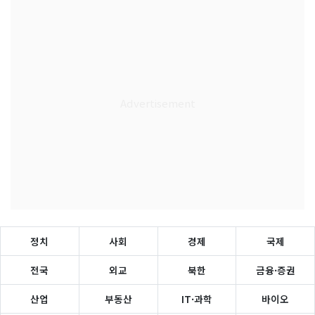
정치
사회
경제
국제
전국
외교
북한
금융·증권
산업
부동산
IT·과학
바이오