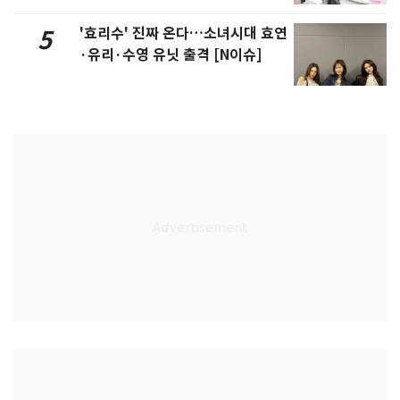
'효리수' 진짜 온다…소녀시대 효연
5
·유리·수영 유닛 출격 [N이슈]