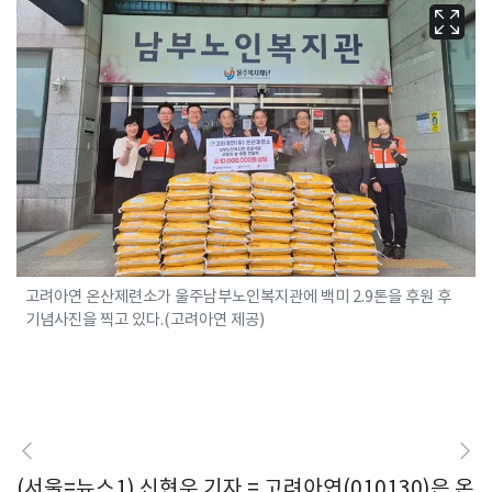
고려아연 온산제련소가 울주남부노인복지관에 백미 2.9톤을 후원 후
기념사진을 찍고 있다.(고려아연 제공)
(서울=뉴스1) 신현우 기자 = 고려아연(010130)은 온