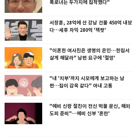
폭로녀는 두가지에 집착했다"
서장훈, 28억에 산 강남 건물 450억 내놨
다…세후 차익 280억 '잭팟'
"이혼한 여사친은 생명의 은인…한집서
살게 해달라" 남편 요구에 '절망'
"내 '치부'까지 시모에게 보고하는 남
편…집이 감옥 같다" 아내 고통
"예비 신랑 절친이 전신 먹물 문신, 해외
도피 준비"…예비 신부 '혼란'