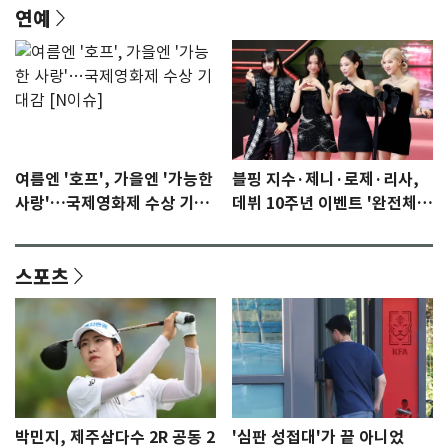
연예
여름엔 '호프', 가을엔 '가능한
블핑 지수·제니·로제·리사,
사랑'…국제영화제 수상 기대
데뷔 10주년 이벤트 '완전체'
감 [N이슈]
참석 확정…기대감 UP
스포츠
박민지, 제주삼다수 2R 공동 2
'심판 성접대'가 끝 아니었