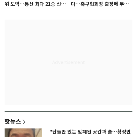
위 도약…통산 최다 21승 신기
다…축구협회장 출장에 부인
록 도전
3회 동반 '펑펑'
핫뉴스
"단둘만 있는 밀폐된 공간과 술…황정민