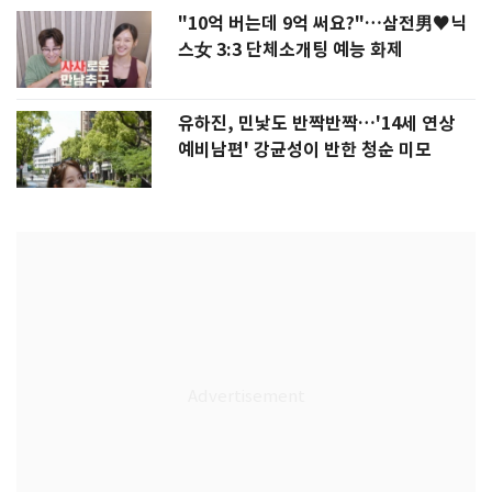
"10억 버는데 9억 써요?"…삼전男♥닉
스女 3:3 단체소개팅 예능 화제
유하진, 민낯도 반짝반짝…'14세 연상
예비남편' 강균성이 반한 청순 미모