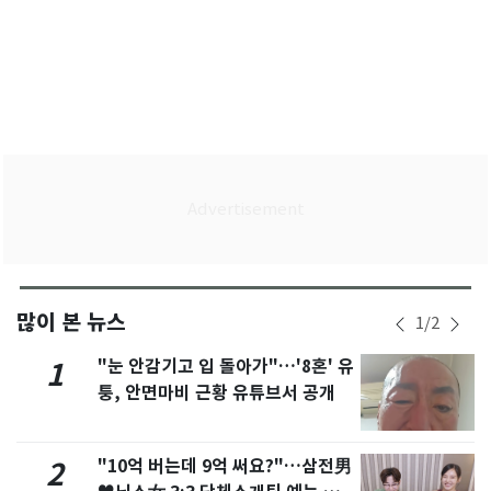
많이 본 뉴스
1
/
2
"눈 안감기고 입 돌아가"…'8혼' 유
1
퉁, 안면마비 근황 유튜브서 공개
"10억 버는데 9억 써요?"…삼전男
2