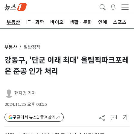
업
부동산
ITㆍ과학
바이오
생활ㆍ문화
연예
스포츠
부동산
일반정책
강동구, '단군 이래 최대' 올림픽파크포레
온 준공 인가 처리
한지명 기자
2024.11.25 오후 03:55
가
구글에서 뉴스1 즐겨찾기