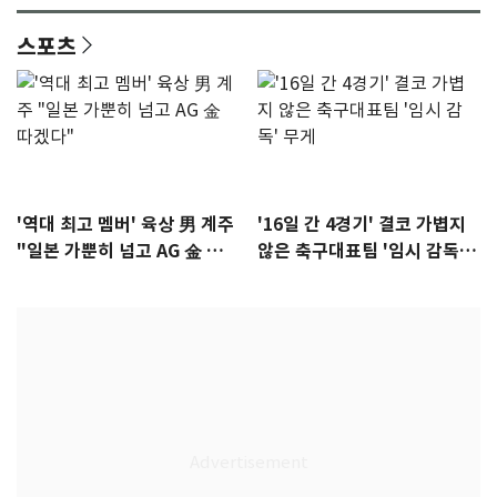
스포츠
'역대 최고 멤버' 육상 男 계주
'16일 간 4경기' 결코 가볍지
"일본 가뿐히 넘고 AG 金 따겠
않은 축구대표팀 '임시 감독'
다"
무게