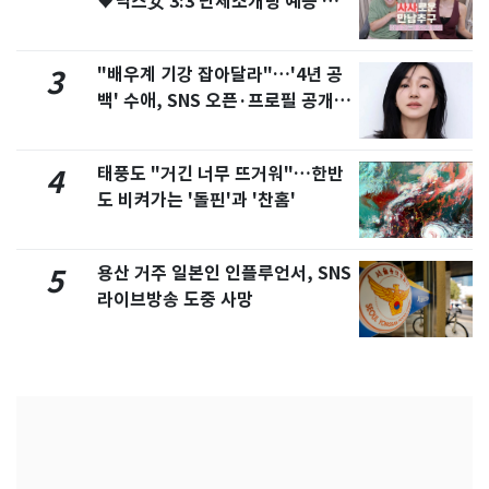
♥닉스女 3:3 단체소개팅 예능 화
제
"배우계 기강 잡아달라"…'4년 공
3
백' 수애, SNS 오픈·프로필 공개
화제
태풍도 "거긴 너무 뜨거워"…한반
4
도 비켜가는 '돌핀'과 '찬홈'
용산 거주 일본인 인플루언서, SNS
5
라이브방송 도중 사망