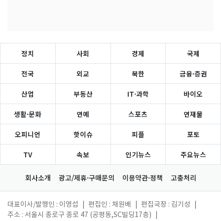
정치
사회
경제
국제
전국
외교
북한
금융·증권
산업
부동산
IT·과학
바이오
생활·문화
연예
스포츠
연재물
오피니언
핫이슈
피플
포토
TV
속보
인기뉴스
주요뉴스
회사소개
광고/제휴·구매문의
이용약관·정책
고충처리
대표이사/발행인 : 이영섭
|
편집인 : 채원배
|
편집국장 : 김기성
|
주소 : 서울시 종로구 종로 47 (공평동,SC빌딩17층)
|