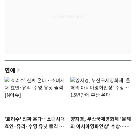
연예
'효리수' 진짜 온다…소녀시대
양자경, 부산국제영화제 '올해
효연·유리·수영 유닛 출격 [N
의 아시아영화인상' 수상…15
이슈]
년만에 부산 온다