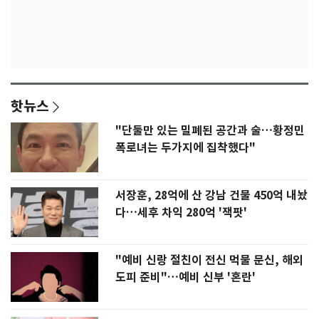
핫뉴스
"단둘만 있는 밀폐된 공간과 술…황정민
폭로녀는 두가지에 집착했다"
서장훈, 28억에 산 강남 건물 450억 내놨
다…세후 차익 280억 '잭팟'
"예비 신랑 절친이 전신 먹물 문신, 해외
도피 준비"…예비 신부 '혼란'