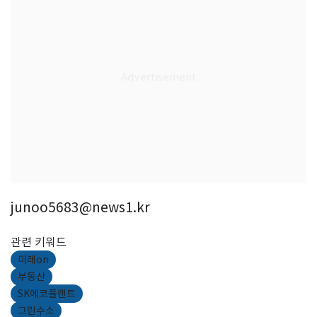
junoo5683@news1.kr
관련 키워드
미래on
부동산
SK에코플랜트
그린수소