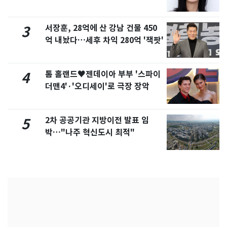
화제
서장훈, 28억에 산 강남 건물 450
3
억 내놨다…세후 차익 280억 '잭팟'
톰 홀랜드♥젠데이아 부부 '스파이
4
더맨4'·'오디세이'로 극장 장악
2차 공공기관 지방이전 발표 임
5
박…"나주 혁신도시 최적"