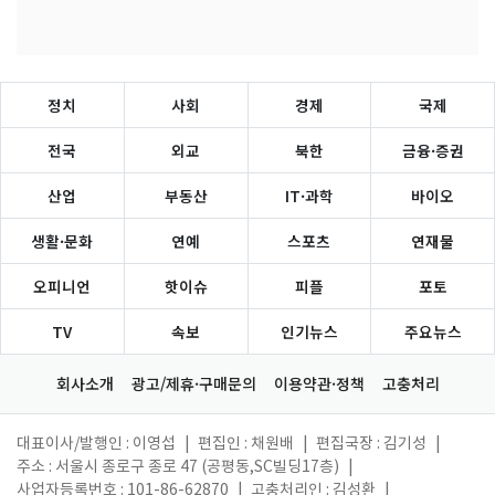
정치
사회
경제
국제
전국
외교
북한
금융·증권
산업
부동산
IT·과학
바이오
생활·문화
연예
스포츠
연재물
오피니언
핫이슈
피플
포토
TV
속보
인기뉴스
주요뉴스
회사소개
광고/제휴·구매문의
이용약관·정책
고충처리
대표이사/발행인 : 이영섭
|
편집인 : 채원배
|
편집국장 : 김기성
|
주소 : 서울시 종로구 종로 47 (공평동,SC빌딩17층)
|
사업자등록번호 : 101-86-62870
|
고충처리인 : 김성환
|