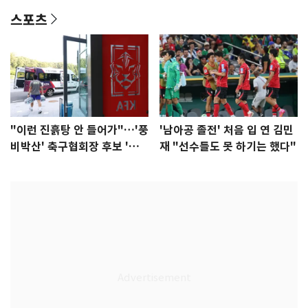
스포츠
"이런 진흙탕 안 들어가"…'풍
'남아공 졸전' 처음 입 연 김민
비박산' 축구협회장 후보 '실
재 "선수들도 못 하기는 했다"
종'