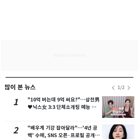
많이 본 뉴스
1
/
2
"10억 버는데 9억 써요?"…삼전男
1
♥닉스女 3:3 단체소개팅 예능 화
제
"배우계 기강 잡아달라"…'4년 공
2
백' 수애, SNS 오픈·프로필 공개