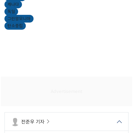
캐나다
독일
그린암모니아
탄소중립
전준우 기자