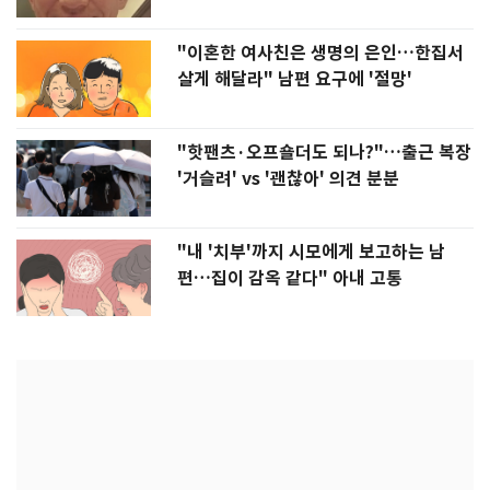
"이혼한 여사친은 생명의 은인…한집서
살게 해달라" 남편 요구에 '절망'
"핫팬츠·오프숄더도 되나?"…출근 복장
'거슬려' vs '괜찮아' 의견 분분
"내 '치부'까지 시모에게 보고하는 남
편…집이 감옥 같다" 아내 고통