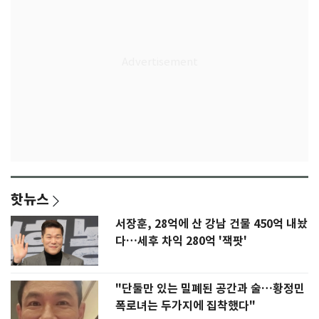
핫뉴스
서장훈, 28억에 산 강남 건물 450억 내놨
다…세후 차익 280억 '잭팟'
"단둘만 있는 밀폐된 공간과 술…황정민
폭로녀는 두가지에 집착했다"