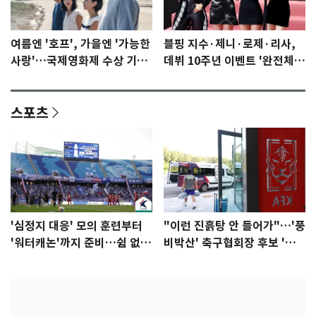
여름엔 '호프', 가을엔 '가능한
블핑 지수·제니·로제·리사,
사랑'…국제영화제 수상 기대
데뷔 10주년 이벤트 '완전체'
감 [N이슈]
참석 확정…기대감 UP
스포츠
'심정지 대응' 모의 훈련부터
"이런 진흙탕 안 들어가"…'풍
'워터캐논'까지 준비…쉼 없는
비박산' 축구협회장 후보 '실
K리그
종'