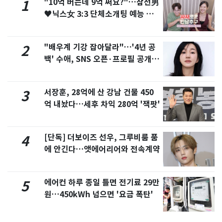
"10억 버는데 9억 써요?"…삼전男
1
♥닉스女 3:3 단체소개팅 예능 화
제
"배우계 기강 잡아달라"…'4년 공
2
백' 수애, SNS 오픈·프로필 공개
화제
서장훈, 28억에 산 강남 건물 450
3
억 내놨다…세후 차익 280억 '잭팟'
[단독] 더보이즈 선우, 그루비룸 품
4
에 안긴다…앳에어리어와 전속계약
에어컨 하루 종일 틀면 전기료 29만
5
원…450kWh 넘으면 '요금 폭탄'