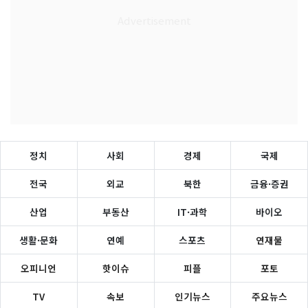
정치
사회
경제
국제
전국
외교
북한
금융·증권
산업
부동산
IT·과학
바이오
생활·문화
연예
스포츠
연재물
오피니언
핫이슈
피플
포토
TV
속보
인기뉴스
주요뉴스