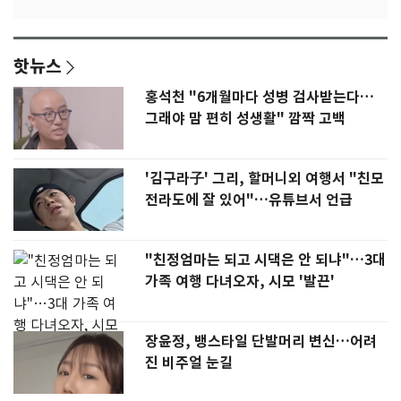
핫뉴스
홍석천 "6개월마다 성병 검사받는다…
그래야 맘 편히 성생활" 깜짝 고백
'김구라子' 그리, 할머니외 여행서 "친모
전라도에 잘 있어"…유튜브서 언급
"친정엄마는 되고 시댁은 안 되냐"…3대
가족 여행 다녀오자, 시모 '발끈'
장윤정, 뱅스타일 단발머리 변신…어려
진 비주얼 눈길