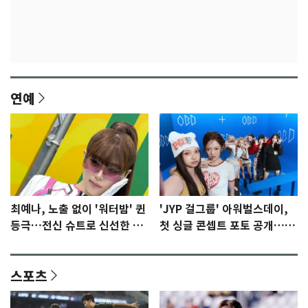
연예
최예나, 노출 없이 '워터밤' 퀸
'JYP 걸그룹' 아워벌스데이,
등극…전신 슈트로 신선한 충
첫 싱글 콘셉트 포토 공개…청
격 [N샷]
량·키치
스포츠