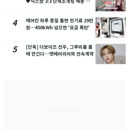
♥닉스女 3:3 단체소개팅 예능 화
제
에어컨 하루 종일 틀면 전기료 29만
4
원…450kWh 넘으면 '요금 폭탄'
[단독] 더보이즈 선우, 그루비룸 품
5
에 안긴다…앳에어리어와 전속계약