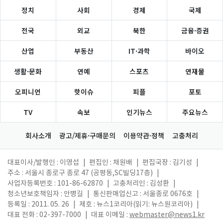
정치
사회
경제
국제
전국
외교
북한
금융·증권
산업
부동산
IT·과학
바이오
생활·문화
연예
스포츠
연재물
오피니언
핫이슈
피플
포토
TV
속보
인기뉴스
주요뉴스
회사소개
광고/제휴·구매문의
이용약관·정책
고충처리
대표이사/발행인 : 이영섭
|
편집인 : 채원배
|
편집국장 : 김기성
|
주소 : 서울시 종로구 종로 47 (공평동,SC빌딩17층)
|
사업자등록번호 : 101-86-62870
|
고충처리인 : 김성환
|
청소년보호책임자 : 안병길
|
통신판매업신고 : 서울종로 0676호
|
등록일 : 2011. 05. 26
|
제호 : 뉴스1코리아(읽기: 뉴스원코리아)
|
대표 전화 : 02-397-7000
|
대표 이메일 :
webmaster@news1.kr