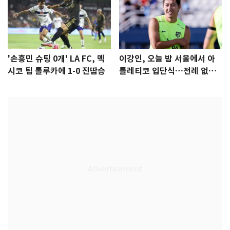
'손흥민 슈팅 0개' LA FC, 멕
이강인, 오늘 밤 서울에서 아
시코 팀 톨루카에 1-0 진땀승
틀레티코 입단식…전례 없는
특급대우