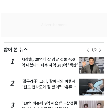
많이 본 뉴스
1
/
2
서장훈, 28억에 산 강남 건물 450
1
억 내놨다…세후 차익 280억 '잭팟'
'김구라子' 그리, 할머니외 여행서
2
"친모 전라도에 잘 있어"…유튜브
서 언급
"10억 버는데 9억 써요?"…삼전男
3