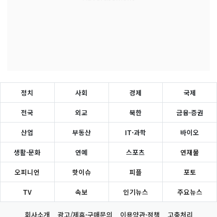
정치
사회
경제
국제
전국
외교
북한
금융·증권
산업
부동산
IT·과학
바이오
생활·문화
연예
스포츠
연재물
오피니언
핫이슈
피플
포토
TV
속보
인기뉴스
주요뉴스
회사소개
광고/제휴·구매문의
이용약관·정책
고충처리