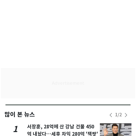
많이 본 뉴스
1
/
2
서장훈, 28억에 산 강남 건물 450
1
억 내놨다…세후 차익 280억 '잭팟'