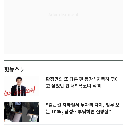
핫뉴스
황정민의 또 다른 팬 등장 "지독히 엮이
고 싶었던 건 너" 폭로녀 직격
"출근길 지하철서 두자리 차지, 업무 보
는 100㎏ 남성…부딪히면 신경질"