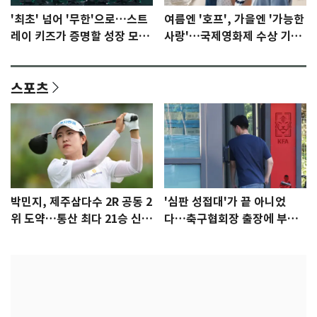
'최초' 넘어 '무한'으로…스트
여름엔 '호프', 가을엔 '가능한
레이 키즈가 증명할 성장 모멘
사랑'…국제영화제 수상 기대
텀 [N이슈]
감 [N이슈]
스포츠
박민지, 제주삼다수 2R 공동 2
'심판 성접대'가 끝 아니었
위 도약…통산 최다 21승 신기
다…축구협회장 출장에 부인
록 도전
3회 동반 '펑펑'