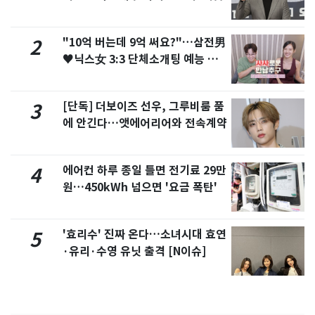
"10억 버는데 9억 써요?"…삼전男
2
♥닉스女 3:3 단체소개팅 예능 화
제
[단독] 더보이즈 선우, 그루비룸 품
3
에 안긴다…앳에어리어와 전속계약
에어컨 하루 종일 틀면 전기료 29만
4
원…450kWh 넘으면 '요금 폭탄'
'효리수' 진짜 온다…소녀시대 효연
5
·유리·수영 유닛 출격 [N이슈]