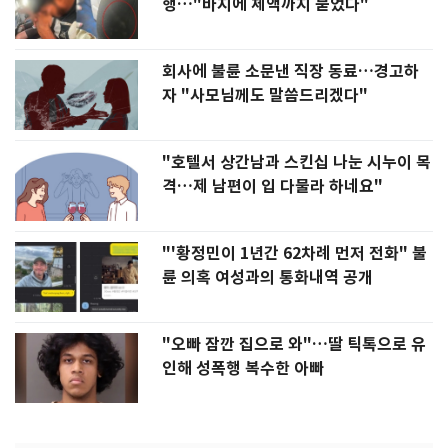
행…"바지에 체액까지 묻었다"
회사에 불륜 소문낸 직장 동료…경고하
자 "사모님께도 말씀드리겠다"
"호텔서 상간남과 스킨십 나눈 시누이 목
격…제 남편이 입 다물라 하네요"
"'황정민이 1년간 62차례 먼저 전화" 불
륜 의혹 여성과의 통화내역 공개
"오빠 잠깐 집으로 와"…딸 틱톡으로 유
인해 성폭행 복수한 아빠