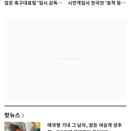
않은 축구대표팀 '임시 감독'
시안게임서 한국전 '표적 등
무게
판' 가능성
핫뉴스
태국행 기내 그 남자, 잠든 여승객 성추