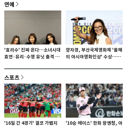
연예
'효리수' 진짜 온다…소녀시대
양자경, 부산국제영화제 '올해
효연·유리·수영 유닛 출격 [N
의 아시아영화인상' 수상…15
이슈]
년만에 부산 온다
스포츠
'16일 간 4경기' 결코 가볍지
'10승 에이스' 한화 왕옌청, 아