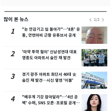
많이 본 뉴스
1
/
2
"눈 안감기고 입 돌아가"…'8혼' 유
1
퉁, 안면마비 근황 유튜브서 공개
'마약 투약 혐의' 신남성연대 대표
2
영종도 아파트서 숨진 채 발견
경기 광주 아파트 화단서 40대 女
3
숨진 채 발견…시신 옆엔 '이불'
"배우계 기강 잡아달라"…'4년 공
4
백' 수애, SNS 오픈·프로필 공개
화제