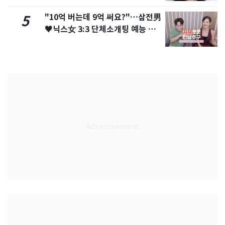
"10억 버는데 9억 써요?"…삼전男
5
♥닉스女 3:3 단체소개팅 예능 화
제