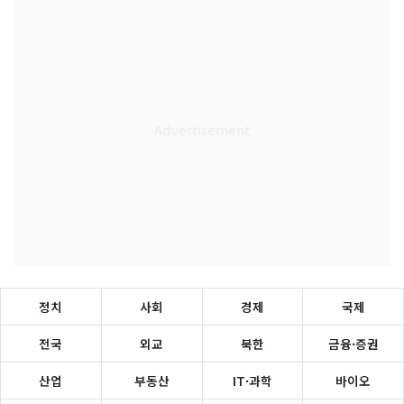
정치
사회
경제
국제
전국
외교
북한
금융·증권
산업
부동산
IT·과학
바이오