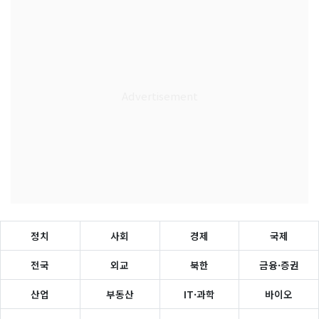
정치
사회
경제
국제
전국
외교
북한
금융·증권
산업
부동산
IT·과학
바이오