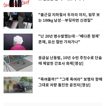
"출근길 지하철서 두자리 차지, 업무 보
는 100㎏ 남성…부딪히면 신경질"
"난 20년 병수발했는데…'배다른 형제'
존재, 유산 절반 가져가나"
응급실 난동범, 10년 수련 주짓수로 단숨
에 제압한 간호사 화제[영상]
"죽여줄까?" "그래 죽여라" 보행자 향해
그대로 차량 돌진한 운전자[영상]