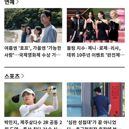
연예
여름엔 '호프', 가을엔 '가능한
블핑 지수·제니·로제·리사,
사랑'…국제영화제 수상 기대
데뷔 10주년 이벤트 '완전체'
감 [N이슈]
참석 확정…기대감 UP
스포츠
박민지, 제주삼다수 2R 공동 2
'심판 성접대'가 끝 아니었