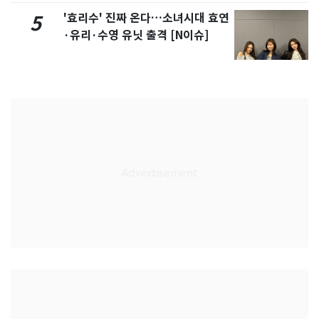
'효리수' 진짜 온다…소녀시대 효연
5
·유리·수영 유닛 출격 [N이슈]