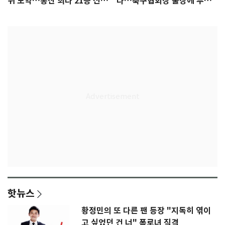
위 도약…통산 최다 21승 신기
다…축구협회장 출장에 부인
록 도전
3회 동반 '펑펑'
핫뉴스
황정민의 또 다른 팬 등장 "지독히 엮이
고 싶었던 건 너" 폭로녀 직격