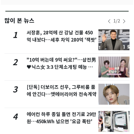
많이 본 뉴스
1
/
2
서장훈, 28억에 산 강남 건물 450
1
억 내놨다…세후 차익 280억 '잭팟'
"10억 버는데 9억 써요?"…삼전男
2
♥닉스女 3:3 단체소개팅 예능 화
제
[단독] 더보이즈 선우, 그루비룸 품
3
에 안긴다…앳에어리어와 전속계약
에어컨 하루 종일 틀면 전기료 29만
4
원…450kWh 넘으면 '요금 폭탄'