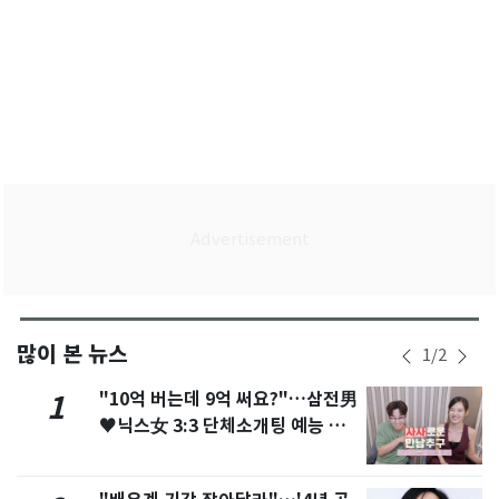
많이 본 뉴스
1
/
2
"10억 버는데 9억 써요?"…삼전男
1
♥닉스女 3:3 단체소개팅 예능 화
제