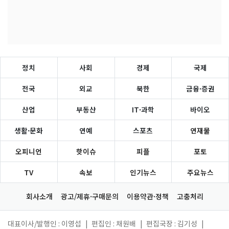
정치
사회
경제
국제
전국
외교
북한
금융·증권
산업
부동산
IT·과학
바이오
생활·문화
연예
스포츠
연재물
오피니언
핫이슈
피플
포토
TV
속보
인기뉴스
주요뉴스
회사소개
광고/제휴·구매문의
이용약관·정책
고충처리
대표이사/발행인 : 이영섭
|
편집인 : 채원배
|
편집국장 : 김기성
|