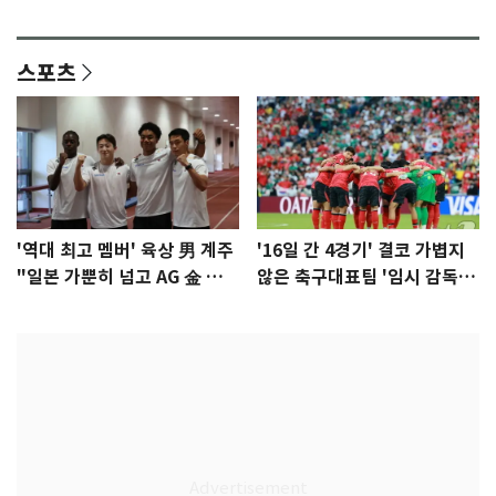
이슈]
년만에 부산 온다
스포츠
'역대 최고 멤버' 육상 男 계주
'16일 간 4경기' 결코 가볍지
"일본 가뿐히 넘고 AG 金 따겠
않은 축구대표팀 '임시 감독'
다"
무게