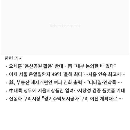
관련 기사
오세훈 '용산공원 활용' 반대…靑 "내부 논의한 바 없다"
어제 서울 온열질환자 49명 '올해 최다'…사흘 연속 최고치
경신
與, 부동산 세제개편안 여파 진화 총력…"디테일·연착륙 필
요"(종합)
中내륙 청두에 서울시상품관 열려…시장성 검증 플랫폼 기대
신동화 구리시장 "경기주택도시공사 구리 이전 계획대로 순
항"