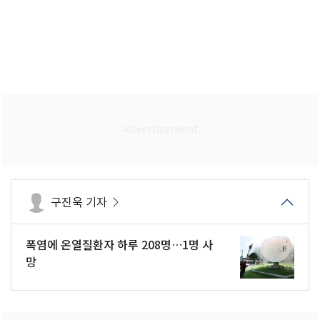
구진욱 기자
폭염에 온열질환자 하루 208명…1명 사
망