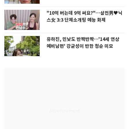
"10억 버는데 9억 써요?"…삼전男♥닉
스女 3:3 단체소개팅 예능 화제
유하진, 민낯도 반짝반짝…'14세 연상
예비남편' 강균성이 반한 청순 미모