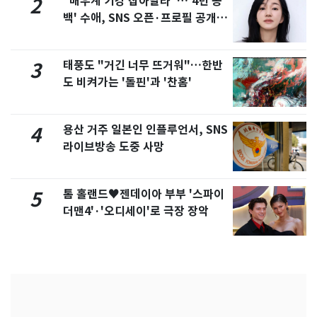
"배우계 기강 잡아달라"…'4년 공
2
백' 수애, SNS 오픈·프로필 공개
화제
태풍도 "거긴 너무 뜨거워"…한반
3
도 비켜가는 '돌핀'과 '찬홈'
용산 거주 일본인 인플루언서, SNS
4
라이브방송 도중 사망
톰 홀랜드♥젠데이아 부부 '스파이
5
더맨4'·'오디세이'로 극장 장악