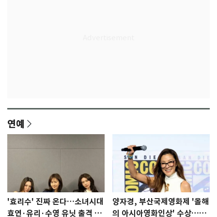
연예
'효리수' 진짜 온다…소녀시대
양자경, 부산국제영화제 '올해
효연·유리·수영 유닛 출격 [N
의 아시아영화인상' 수상…15