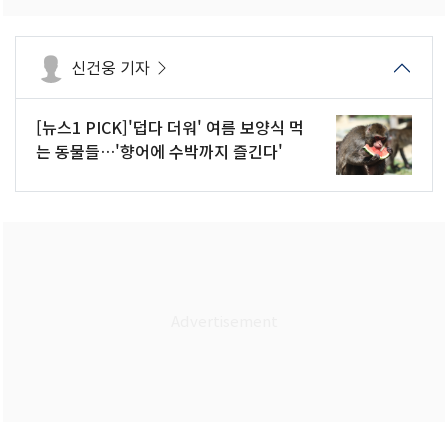
신건웅 기자
[뉴스1 PICK]'덥다 더워' 여름 보양식 먹
는 동물들…'향어에 수박까지 즐긴다'