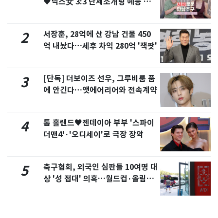
♥닉스女 3:3 단체소개팅 예능 화
제
서장훈, 28억에 산 강남 건물 450
2
억 내놨다…세후 차익 280억 '잭팟'
[단독] 더보이즈 선우, 그루비룸 품
3
에 안긴다…앳에어리어와 전속계약
톰 홀랜드♥젠데이아 부부 '스파이
4
더맨4'·'오디세이'로 극장 장악
축구협회, 외국인 심판들 10여명 대
5
상 '성 접대' 의혹…월드컵·올림픽
예선 등