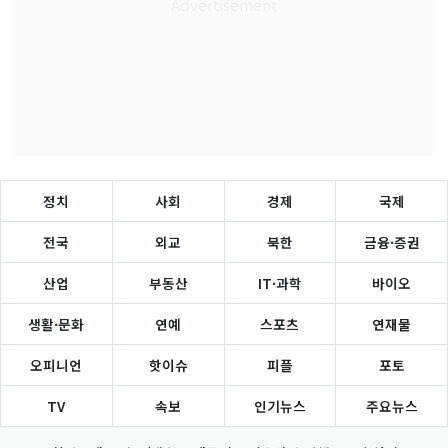
정치
사회
경제
국제
전국
외교
북한
금융·증권
산업
부동산
IT·과학
바이오
생활·문화
연예
스포츠
연재물
오피니언
핫이슈
피플
포토
TV
속보
인기뉴스
주요뉴스