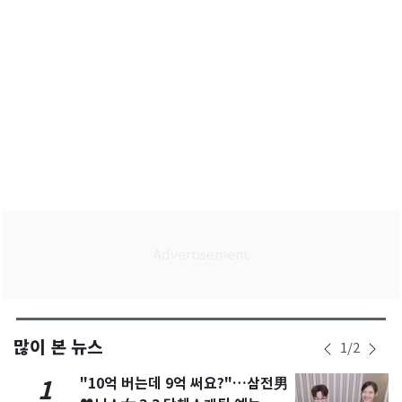
많이 본 뉴스
1
/
2
"10억 버는데 9억 써요?"…삼전男
1