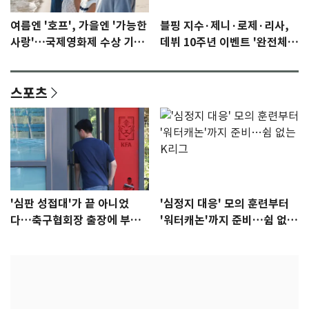
여름엔 '호프', 가을엔 '가능한
블핑 지수·제니·로제·리사,
사랑'…국제영화제 수상 기대
데뷔 10주년 이벤트 '완전체'
감 [N이슈]
참석 확정…기대감 UP
스포츠
'심판 성접대'가 끝 아니었
'심정지 대응' 모의 훈련부터
다…축구협회장 출장에 부인
'워터캐논'까지 준비…쉼 없는
3회 동반 '펑펑'
K리그