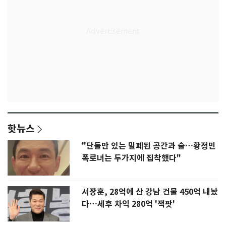
핫뉴스
"단둘만 있는 밀폐된 공간과 술…황정민
폭로녀는 두가지에 집착했다"
서장훈, 28억에 산 강남 건물 450억 내놨
다…세후 차익 280억 '잭팟'