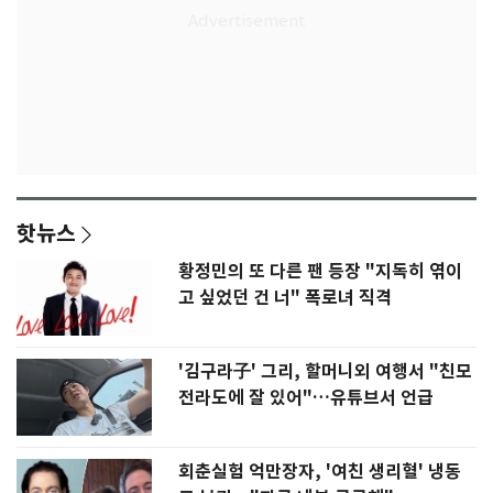
핫뉴스
황정민의 또 다른 팬 등장 "지독히 엮이
고 싶었던 건 너" 폭로녀 직격
'김구라子' 그리, 할머니외 여행서 "친모
전라도에 잘 있어"…유튜브서 언급
회춘실험 억만장자, '여친 생리혈' 냉동