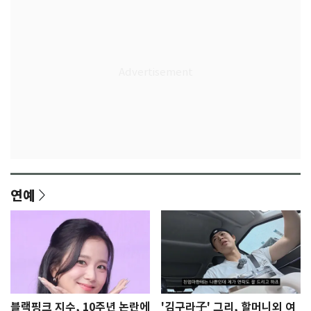
연예
블랙핑크 지수, 10주년 논란에
'김구라子' 그리, 할머니외 여