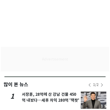
많이 본 뉴스
1
/
2
서장훈, 28억에 산 강남 건물 450
1
억 내놨다…세후 차익 280억 '잭팟'