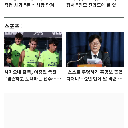
직접 사과 "큰 섭섭함 안겨 미
행서 "친모 전라도에 잘 있
안"
어"…유튜브서 언급
스포츠
시메오네 감독, 이강인 극찬
'스스로 투명하게 홍명보 뽑았
"겸손하고 노력하는 선수…좋
다더니'…2년 만에 말 바꾼 이
은 첫인상"
임생