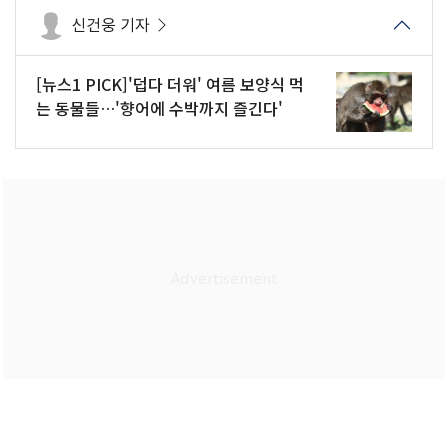
신건웅 기자
[뉴스1 PICK]'덥다 더워' 여름 보양식 먹
는 동물들…'향어에 수박까지 즐긴다'