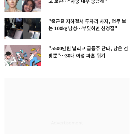
고 보관…"자궁 내부 궁금해"
"출근길 지하철서 두자리 차지, 업무 보
는 100㎏ 남성…부딪히면 신경질"
"5500만원 날리고 급등주 단타, 남은 건
빚뿐"…30대 여성 파혼 위기