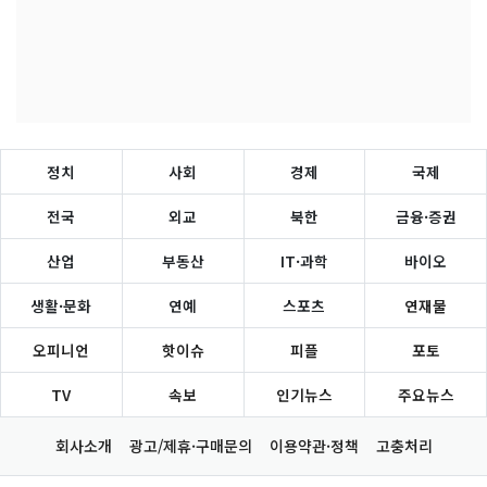
정치
사회
경제
국제
전국
외교
북한
금융·증권
산업
부동산
IT·과학
바이오
생활·문화
연예
스포츠
연재물
오피니언
핫이슈
피플
포토
TV
속보
인기뉴스
주요뉴스
회사소개
광고/제휴·구매문의
이용약관·정책
고충처리