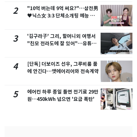
"10억 버는데 9억 써요?"…삼전男
2
♥닉스女 3:3 단체소개팅 예능 화
제
'김구라子' 그리, 할머니외 여행서
3
"친모 전라도에 잘 있어"…유튜브
서 언급
[단독] 더보이즈 선우, 그루비룸 품
4
에 안긴다…앳에어리어와 전속계약
에어컨 하루 종일 틀면 전기료 29만
5
원…450kWh 넘으면 '요금 폭탄'