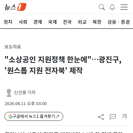
정치
사회
경제
국제
전국
외교
북한
금융ㆍ증권
보도자료
"소상공인 지원정책 한눈에"…광진구,
'원스톱 지원 전자북' 제작
신건웅 기자
2026.06.11 오후 03:00
가
구글에서 뉴스1 즐겨찾기