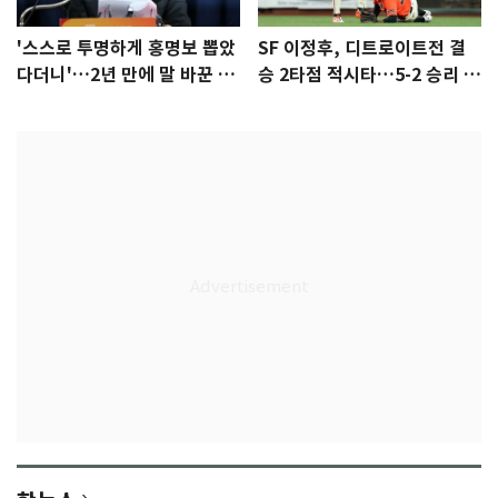
'스스로 투명하게 홍명보 뽑았
SF 이정후, 디트로이트전 결
다더니'…2년 만에 말 바꾼 이
승 2타점 적시타…5-2 승리 견
임생
인