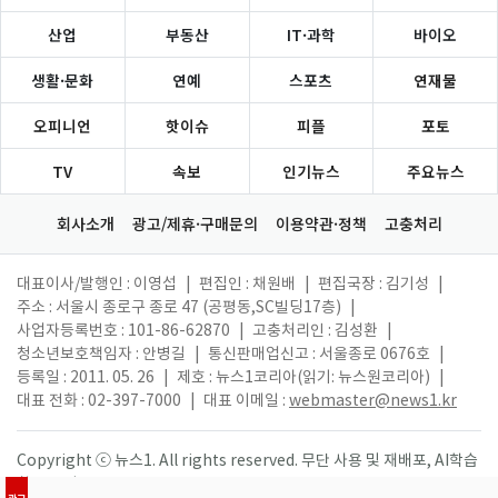
산업
부동산
IT·과학
바이오
생활·문화
연예
스포츠
연재물
오피니언
핫이슈
피플
포토
TV
속보
인기뉴스
주요뉴스
회사소개
광고/제휴·구매문의
이용약관·정책
고충처리
대표이사/발행인 : 이영섭
|
편집인 : 채원배
|
편집국장 : 김기성
|
주소 : 서울시 종로구 종로 47 (공평동,SC빌딩17층)
|
사업자등록번호 : 101-86-62870
|
고충처리인 : 김성환
|
청소년보호책임자 : 안병길
|
통신판매업신고 : 서울종로 0676호
|
등록일 : 2011. 05. 26
|
제호 : 뉴스1코리아(읽기: 뉴스원코리아)
|
대표 전화 : 02-397-7000
|
대표 이메일 :
webmaster@news1.kr
Copyright ⓒ 뉴스1. All rights reserved. 무단 사용 및 재배포, AI학습
활용 금지.