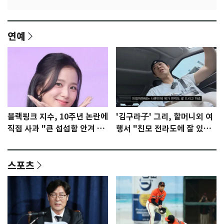
연예
블랙핑크 지수, 10주년 논란에
'김구라子' 그리, 할머니외 여
직접 사과 "큰 섭섭함 안겨 미
행서 "친모 전라도에 잘 있
안"
어"…유튜브서 언급
스포츠