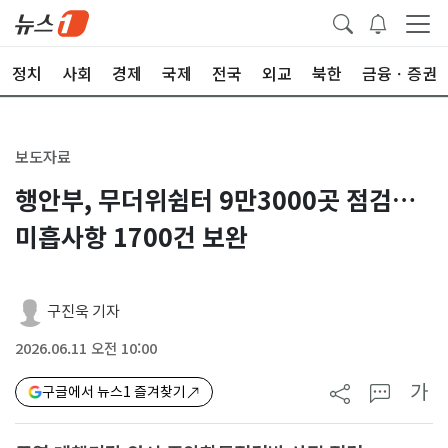
정치
사회
경제
국제
전국
외교
북한
금융ㆍ증권
보도자료
행안부, 무더위쉼터 9만3000곳 점검…
미흡사항 1700건 보완
구진욱 기자
2026.06.11 오전 10:00
가
구글에서 뉴스1 즐겨찾기