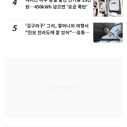
에어컨 하루 종일 틀면 전기료 29만
4
원…450kWh 넘으면 '요금 폭탄'
'김구라子' 그리, 할머니외 여행서
5
"친모 전라도에 잘 있어"…유튜브
서 언급