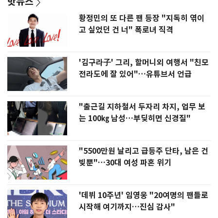
핫뉴스
황정민의 또 다른 팬 등장 "지독히 엮이
고 싶었던 건 너" 폭로녀 직격
'김구라子' 그리, 할머니외 여행서 "친모
전라도에 잘 있어"…유튜브서 언급
"출근길 지하철서 두자리 차지, 업무 보
는 100㎏ 남성…부딪히면 신경질"
"5500만원 날리고 급등주 단타, 남은 건
빚뿐"…30대 여성 파혼 위기
'데뷔 10주년' 임영웅 "20여명의 팬들로
시작해 여기까지…진심 감사"