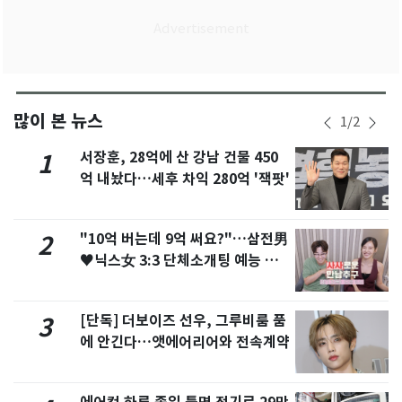
많이 본 뉴스
1
/
2
서장훈, 28억에 산 강남 건물 450
1
억 내놨다…세후 차익 280억 '잭팟'
"10억 버는데 9억 써요?"…삼전男
2
♥닉스女 3:3 단체소개팅 예능 화
제
[단독] 더보이즈 선우, 그루비룸 품
3
에 안긴다…앳에어리어와 전속계약