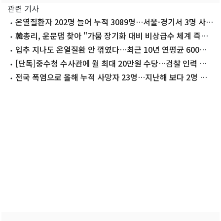
관련 기사
온열질환자 202명 늘어 누적 3089명…서울·경기서 3명 사
망
韓총리, 운문댐 찾아 "가뭄 장기화 대비 비상급수 체계 즉시
가동 준비"
입추 지나도 온열질환 안 꺾였다…최근 10년 연평균 600명
넘어
[단독]중수청 수사관에 월 최대 20만원 수당…검찰 인력 유
인책 될까
전국 폭염으로 올해 누적 사망자 23명…지난해 보다 2명 늘
어