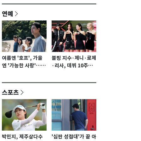
연예
여름엔 '호프', 가을
블핑 지수·제니·로제
엔 '가능한 사랑'…국
·리사, 데뷔 10주년
제영화제 수상 기대
이벤트 '완전체' 참석
감 [N이슈]
확정…기대감 UP
스포츠
박민지, 제주삼다수
'심판 성접대'가 끝 아