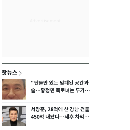
핫뉴스
"단둘만 있는 밀폐된 공간과
술…황정민 폭로녀는 두가지
에 집착했다"
서장훈, 28억에 산 강남 건물
450억 내놨다…세후 차익
280억 '잭팟'