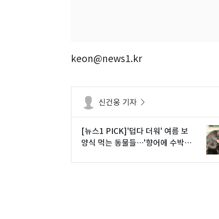
keon@news1.kr
신건웅 기자
[뉴스1 PICK]'덥다 더워' 여름 보
양식 먹는 동물들…'향어에 수박까
지 즐긴다'