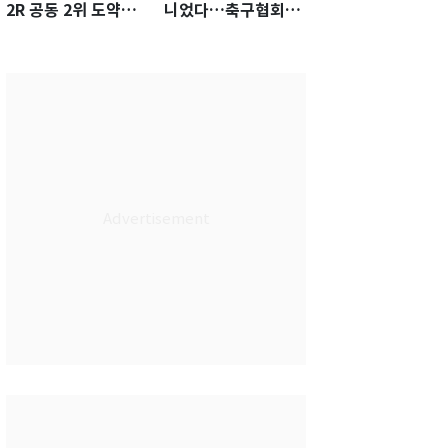
2R 공동 2위 도약…
니었다…축구협회장
통산 최다 21승 신기
출장에 부인 3회 동반
록 도전
'펑펑'