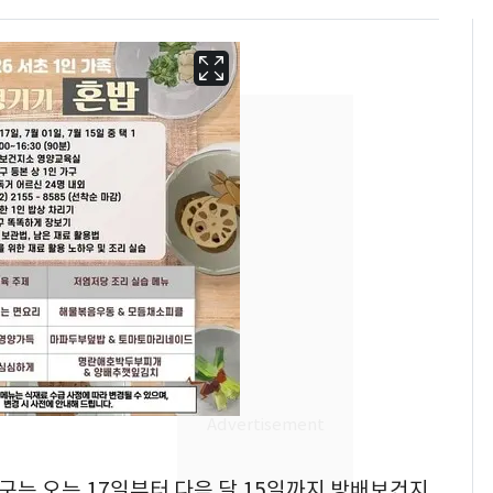
13호 태풍 '돌핀' 日오
6
키나와·가고시마현 접
근…26만명 대피령
"캐리비안 베이 여자 탈
7
초구는 오는 17일부터 다음 달 15일까지 방배보건지