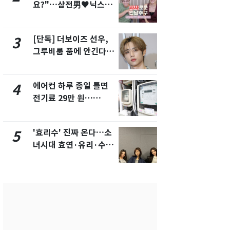
요?"…삼전男♥닉스女
의실에 남자
3:3 단체소개팅 예능 화
요"…경찰 
제
[단독] 더보이즈 선우,
[단독]중수
3
8
그루비룸 품에 안긴다…
수사관 경력
앳에어리어와 전속계약
진…법무사·
택' 유지
에어컨 하루 종일 틀면
전남광주 화
4
9
전기료 29만 원…
교통사고로 
450kWh 넘으면 '요금
지…6명 부
폭탄'
'효리수' 진짜 온다…소
축구협회, 
5
10
녀시대 효연·유리·수영
들 10여명 대
유닛 출격 [N이슈]
대' 의혹…
픽 예선 등