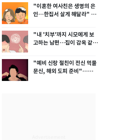
"이혼한 여사친은 생명의 은
인…한집서 살게 해달라" 남
편 요구에 '절망'
"내 '치부'까지 시모에게 보
고하는 남편…집이 감옥 같
다" 아내 고통
"예비 신랑 절친이 전신 먹물
문신, 해외 도피 준비"…예비
신부 '혼란'