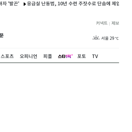
끈'
응급실 난동범, 10년 수련 주짓수로 단숨에 제압한 간호사 화
커넥트
제보
|
제주
27
℃
문
서울
29
℃
부산
27
℃
스포츠
오피니언
피플
포토
TV
대구
28
℃
인천
29
℃
광주
27
℃
대전
26
℃
울산
26
℃
강릉
26
℃
제주
27
℃