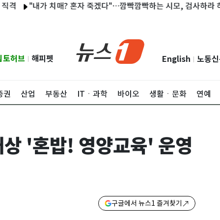
"내가 치매? 혼자 죽겠다"…깜빡깜빡하는 시모, 검사하라 하자 '발
립토허브
해피펫
English
노동신
|
|
증권
산업
부동산
ITㆍ과학
바이오
생활ㆍ문화
연예
대상 '혼밥! 영양교육' 운영
구글에서 뉴스1 즐겨찾기