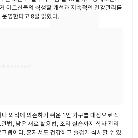
의실에 남자가 있어
독거 어르신들의 식생활 개선과 지속적인 건강관리를
요"…경찰 수사
 운영한다고 8일 밝혔다.
[단독]중수청 가는 검찰
8
수사관 경력 합산 추
진…법무사·집행관 '혜
택' 유지
전남광주 화정역 인근서
9
교통사고로 40대 심정
지…6명 부상
축구협회, 외국인 심판
10
들 10여명 대상 '성 접
대' 의혹…월드컵·올림
픽 예선 등
우거나 외식에 의존하기 쉬운 1인 가구를 대상으로 식
관법, 남은 재료 활용법, 조리 실습까지 식사 관리
로그램이다. 혼자서도 건강하고 즐겁게 식사할 수 있