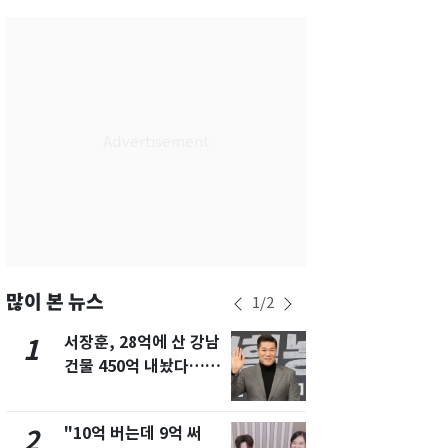
서울
29
℃
부산
27
℃
대구
28
℃
인천
29
℃
광주
27
℃
대전
26
℃
울산
26
℃
강릉
26
℃
많이 본 뉴스
1
/
2
제주
27
℃
서장훈, 28억에 산 강남
13호 태풍 '
1
6
건물 450억 내놨다…세
키나와·가고
후 차익 280억 '잭팟'
근…26만명
"10억 버는데 9억 써
"캐리비안 
2
7