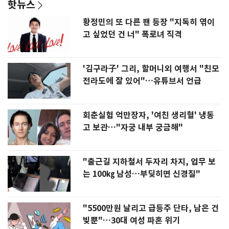
핫뉴스
황정민의 또 다른 팬 등장 "지독히 엮이
고 싶었던 건 너" 폭로녀 직격
'김구라子' 그리, 할머니외 여행서 "친모
전라도에 잘 있어"…유튜브서 언급
회춘실험 억만장자, '여친 생리혈' 냉동
고 보관…"자궁 내부 궁금해"
"출근길 지하철서 두자리 차지, 업무 보
는 100㎏ 남성…부딪히면 신경질"
"5500만원 날리고 급등주 단타, 남은 건
빚뿐"…30대 여성 파혼 위기