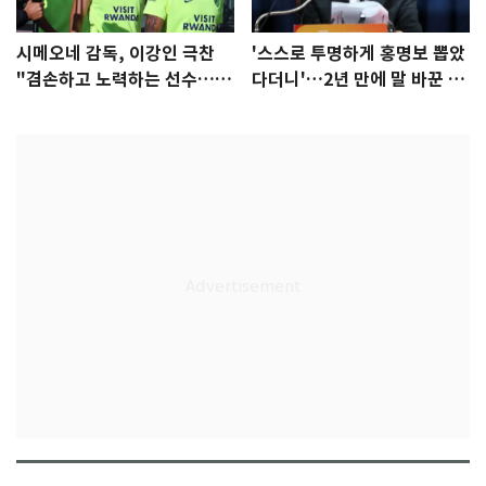
시메오네 감독, 이강인 극찬
'스스로 투명하게 홍명보 뽑았
"겸손하고 노력하는 선수…좋
다더니'…2년 만에 말 바꾼 이
은 첫인상"
임생