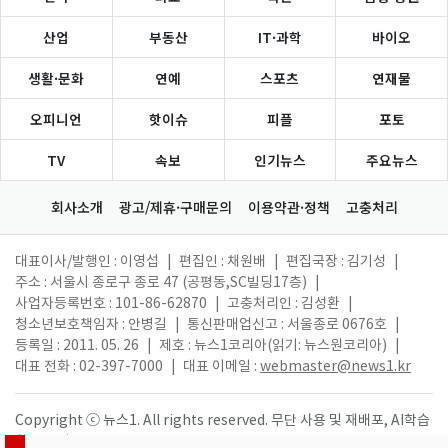
산업
부동산
IT·과학
바이오
생활·문화
연예
스포츠
연재물
오피니언
핫이슈
피플
포토
TV
속보
인기뉴스
주요뉴스
회사소개
광고/제휴·구매문의
이용약관·정책
고충처리
대표이사/발행인 : 이영섭
|
편집인 : 채원배
|
편집국장 : 김기성
|
주소 : 서울시 종로구 종로 47 (공평동,SC빌딩17층)
|
사업자등록번호 : 101-86-62870
|
고충처리인 : 김성환
|
청소년보호책임자 : 안병길
|
통신판매업신고 : 서울종로 0676호
|
등록일 : 2011. 05. 26
|
제호 : 뉴스1코리아(읽기: 뉴스원코리아)
|
대표 전화 : 02-397-7000
|
대표 이메일 :
webmaster@news1.kr
Copyright ⓒ 뉴스1. All rights reserved. 무단 사용 및 재배포, AI학습
활용 금지.