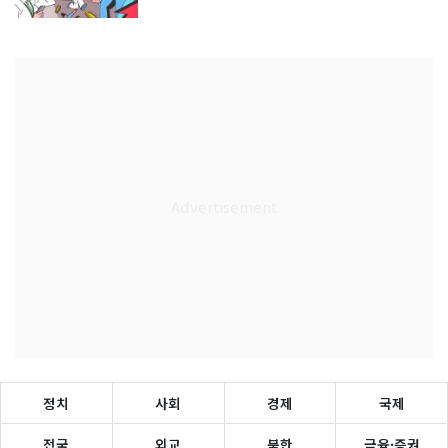
정치
사회
경제
국제
전국
외교
북한
금융·증권