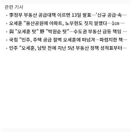
관련 기사
李정부 부동산 공급대책 이르면 13일 발표…'신규 공급·속
도' 총력 집중
오세훈 "용산공원에 아파트, 노무현도 짓지 말랬다…1㎝ 훼
손도 동의 못해"
與 "오세훈 탓" 野 "박원순 탓"…수도권 부동산 급등 책임 공
방
국힘 "민주, 주택 공급 절벽 오세훈에 떠넘겨…파렴치한 책임
회피"
민주 "오세훈, 남탓 전에 지난 5년 부동산 정책 성적표부터
보길"