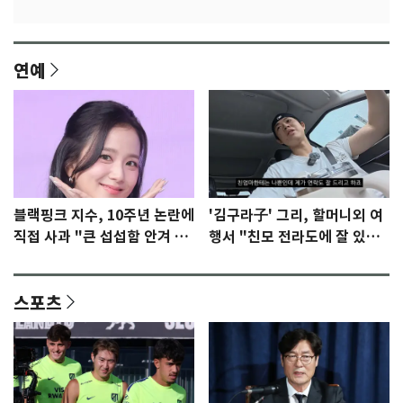
연예
블랙핑크 지수, 10주년 논란에
'김구라子' 그리, 할머니외 여
직접 사과 "큰 섭섭함 안겨 미
행서 "친모 전라도에 잘 있
안"
어"…유튜브서 언급
스포츠