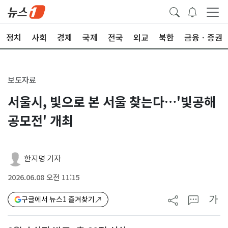
정치
사회
경제
국제
전국
외교
북한
금융ㆍ증권
보도자료
서울시, 빛으로 본 서울 찾는다…'빛공해
공모전' 개최
한지명 기자
2026.06.08 오전 11:15
가
구글에서 뉴스1 즐겨찾기