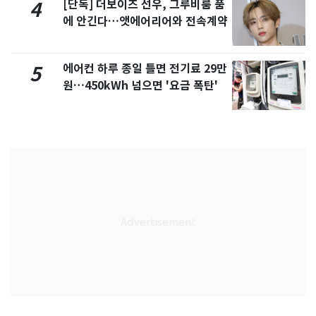
[단독] 더보이즈 선우, 그루비룸 품
4
에 안긴다…앳에어리어와 전속계약
에어컨 하루 종일 틀면 전기료 29만
5
원…450kWh 넘으면 '요금 폭탄'