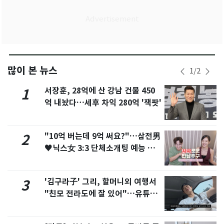
많이 본 뉴스
1
/
2
서장훈, 28억에 산 강남 건물 450
1
억 내놨다…세후 차익 280억 '잭팟'
"10억 버는데 9억 써요?"…삼전男
2
♥닉스女 3:3 단체소개팅 예능 화
제
'김구라子' 그리, 할머니외 여행서
3
"친모 전라도에 잘 있어"…유튜브
서 언급