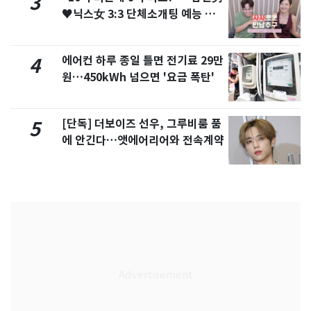
3
♥닉스女 3:3 단체소개팅 예능 화
제
에어컨 하루 종일 틀면 전기료 29만
4
원…450kWh 넘으면 '요금 폭탄'
[단독] 더보이즈 선우, 그루비룸 품
5
에 안긴다…앳에어리어와 전속계약