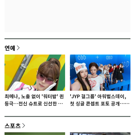
연예
최예나, 노출 없이 '워터밤' 퀸
'JYP 걸그룹' 아워벌스데이,
등극…전신 슈트로 신선한 충
첫 싱글 콘셉트 포토 공개…청
격 [N샷]
량·키치
스포츠