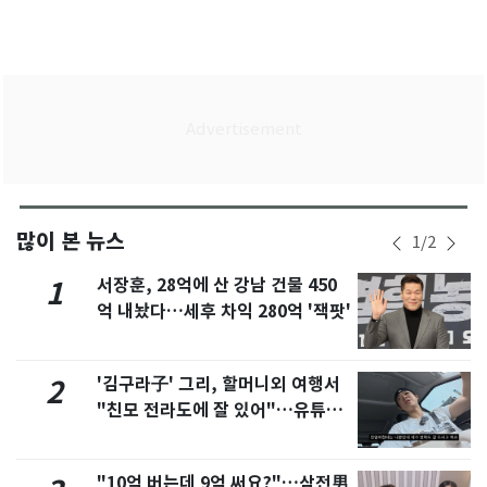
많이 본 뉴스
1
/
2
서장훈, 28억에 산 강남 건물 450
1
억 내놨다…세후 차익 280억 '잭팟'
'김구라子' 그리, 할머니외 여행서
2
"친모 전라도에 잘 있어"…유튜브
서 언급
"10억 버는데 9억 써요?"…삼전男