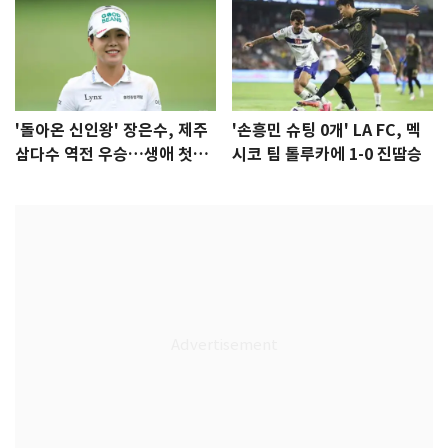
'돌아온 신인왕' 장은수, 제주
'손흥민 슈팅 0개' LA FC, 멕
삼다수 역전 우승…생애 첫승
시코 팀 톨루카에 1-0 진땀승
감격