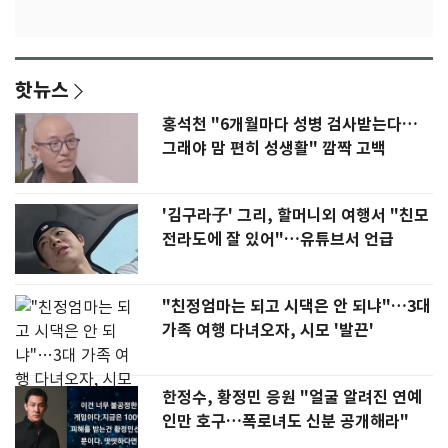
핫뉴스
홍석천 "6개월마다 성병 검사받는다…
그래야 맘 편히 성생활" 깜짝 고백
'김구라子' 그리, 할머니외 여행서 "친모
전라도에 잘 있어"…유튜브서 언급
"친정엄마는 되고 시댁은 안 되냐"…3대
가족 여행 다녀오자, 시모 '발끈'
한정수, 황정민 응원 "얼굴 알려진 연예
인만 호구…폭로녀도 신분 공개해라"