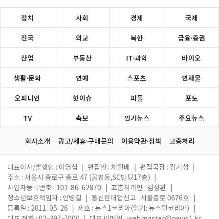
정치
사회
경제
국제
전국
외교
북한
금융·증권
산업
부동산
IT·과학
바이오
생활·문화
연예
스포츠
연재물
오피니언
핫이슈
피플
포토
TV
속보
인기뉴스
주요뉴스
회사소개
광고/제휴·구매문의
이용약관·정책
고충처리
대표이사/발행인 : 이영섭
|
편집인 : 채원배
|
편집국장 : 김기성
|
주소 : 서울시 종로구 종로 47 (공평동,SC빌딩17층)
|
사업자등록번호 : 101-86-62870
|
고충처리인 : 김성환
|
청소년보호책임자 : 안병길
|
통신판매업신고 : 서울종로 0676호
|
등록일 : 2011. 05. 26
|
제호 : 뉴스1코리아(읽기: 뉴스원코리아)
|
대표 전화 : 02-397-7000
|
대표 이메일 :
webmaster@news1.kr