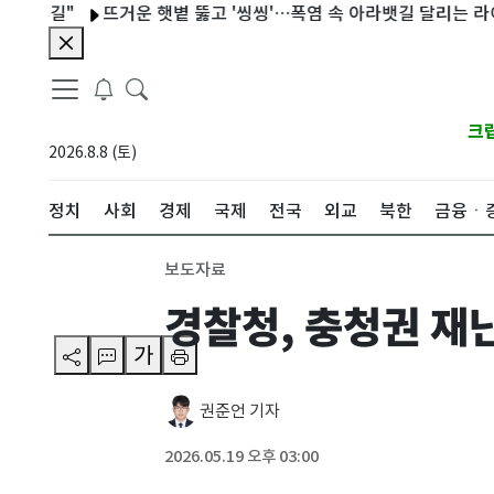
길"
뜨거운 햇볕 뚫고 '씽씽'…폭염 속 아라뱃길 달리는 라이더들
크
2026.8.8 (토)
정치
사회
경제
국제
전국
외교
북한
금융ㆍ
보도자료
경찰청, 충청권 재
가
권준언 기자
2026.05.19 오후 03:00