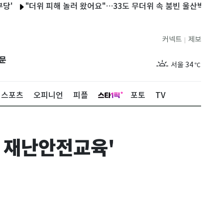
"더위 피해 놀러 왔어요"…33도 무더위 속 붐빈 울산박물관
포항
커넥트
제보
|
제주
29
℃
문
서울
34
℃
부산
32
℃
스포츠
오피니언
피플
포토
TV
대구
31
℃
인천
36
℃
는 재난안전교육'
광주
33
℃
대전
30
℃
울산
31
℃
강릉
21
℃
제주
29
℃