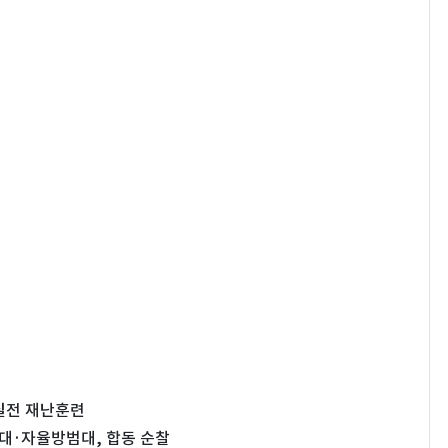
 실전 재난훈련
대·자율방범대, 합동 순찰