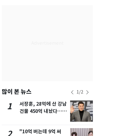
서울
34
℃
부산
32
℃
대구
31
℃
인천
36
℃
광주
33
℃
대전
30
℃
울산
31
℃
강릉
21
℃
많이 본 뉴스
1
/
2
제주
29
℃
서장훈, 28억에 산 강남
13호 태풍 '
1
6
건물 450억 내놨다…세
키나와·가고
후 차익 280억 '잭팟'
근…26만명
"10억 버는데 9억 써
낮 최고 37
2
7