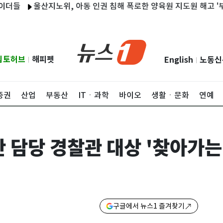
울산지노위, 아동 인권 침해 폭로한 양육원 지도원 해고 '부당'
립토허브
해피펫
English
노동신
|
|
증권
산업
부동산
ITㆍ과학
바이오
생활ㆍ문화
연예
난 담당 경찰관 대상 '찾아가
구글에서 뉴스1 즐겨찾기