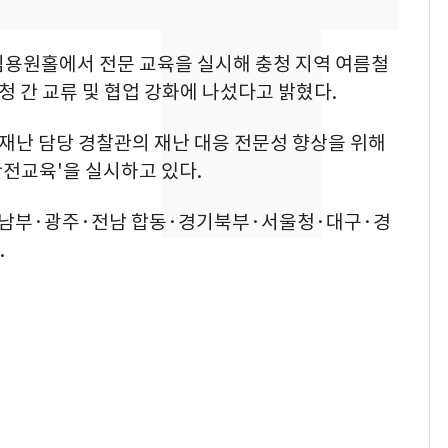
속…전국 곳곳 비 [오늘
날씨]
김용원홀에서 전문 교육을 실시해 충청 지역 여름철
[단독]중수청 가는 검찰
8
청 간 교류 및 협업 강화에 나섰다고 밝혔다.
수사관 경력 합산 추
진…법무사·집행관 '혜
재난 담당 경찰관의 재난 대응 전문성 향상을 위해
택' 유지
[단독] 경찰, '김부장'
9
전교육'을 실시하고 있다.
제작사 회장 수사…자본
시장법 위반 의혹
기남부·광주·전남 합동·경기북부·서울청·대구·경
.
"캐리비안 베이 여자 탈
10
의실에 남자가 있어
요"…경찰 수사