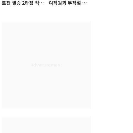
트전 결승 2타점 적시
여직원과 부적절 관
타…5-2 승리 견인
계에 거액 퇴직금 지
급 논란