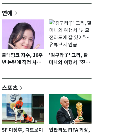
연예
블랙핑크 지수, 10주
'김구라子' 그리, 할
년 논란에 직접 사과
머니외 여행서 "친모
"큰 섭섭함 안겨 미
전라도에 잘 있어"…
안"
유튜브서 언급
스포츠
SF 이정후, 디트로이
인판티노 FIFA 회장,