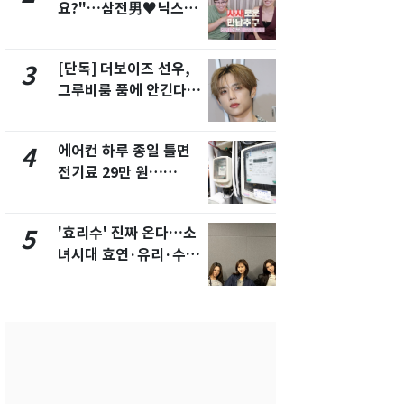
요?"…삼전男♥닉스女
속…전국 곳곳
3:3 단체소개팅 예능 화
날씨]
제
[단독] 더보이즈 선우,
[단독]중수
3
8
그루비룸 품에 안긴다…
수사관 경력
앳에어리어와 전속계약
진…법무사·
택' 유지
에어컨 하루 종일 틀면
[단독] 경찰,
4
9
전기료 29만 원…
제작사 회장
450kWh 넘으면 '요금
시장법 위반
폭탄'
'효리수' 진짜 온다…소
"캐리비안 
5
10
녀시대 효연·유리·수영
의실에 남자
유닛 출격 [N이슈]
요"…경찰 