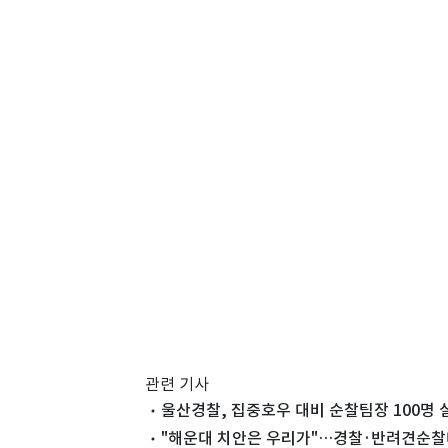
관련 기사
울산경찰, 집중호우 대비 순찰팀장 100명
"해운대 치안은 우리가"…경찰·반려견순찰