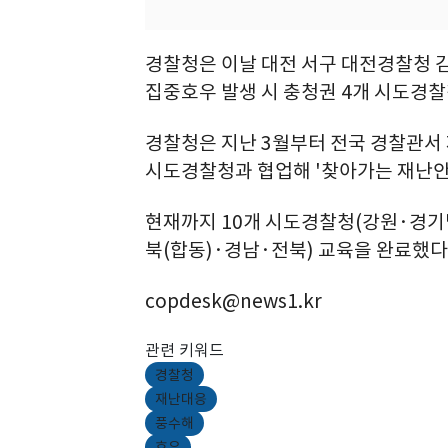
경찰청은 이날 대전 서구 대전경찰청 
집중호우 발생 시 충청권 4개 시도경찰
경찰청은 지난 3월부터 전국 경찰관서 
시도경찰청과 협업해 '찾아가는 재난안
현재까지 10개 시도경찰청(강원·경
북(합동)·경남·전북) 교육을 완료했다
copdesk@news1.kr
관련 키워드
경찰청
재난대응
풍수해
호우