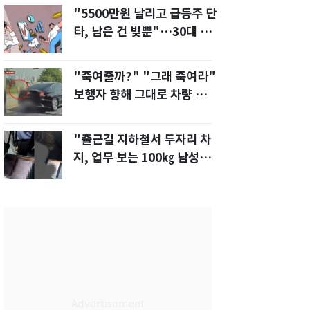
"5500만원 날리고 급등주 단
타, 남은 건 빚뿐"…30대 여
성 파혼 위기
"죽여줄까?" "그래 죽여라"
보행자 향해 그대로 차량 돌진
한 운전자[영상]
"출근길 지하철서 두자리 차
지, 업무 보는 100㎏ 남성…
부딪히면 신경질"