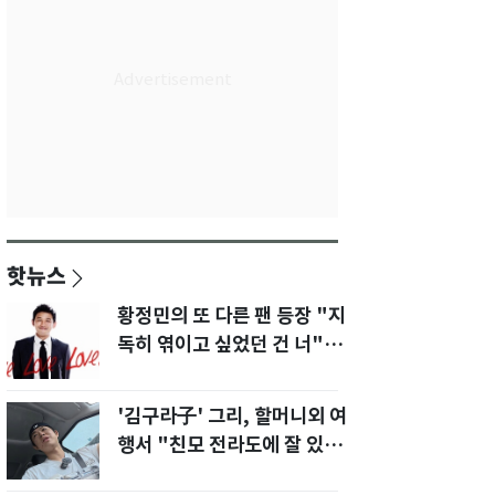
핫뉴스
황정민의 또 다른 팬 등장 "지
독히 엮이고 싶었던 건 너" 폭
로녀 직격
'김구라子' 그리, 할머니외 여
행서 "친모 전라도에 잘 있
어"…유튜브서 언급