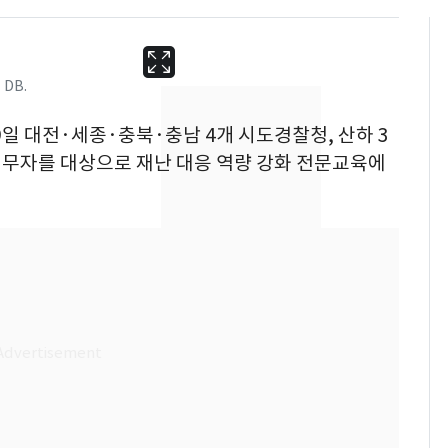
DB.
19일 대전·세종·충북·충남 4개 시도경찰청, 산하 3
실무자를 대상으로 재난 대응 역량 강화 전문교육에
13호 태풍 '돌핀' 日오
6
키나와·가고시마현 접
근…26만명 대피령
낮 최고 37도 폭염 계
7