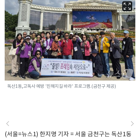
독산1동,고독사 예방 '친해지길 바라' 프로그램.(금천구 제공)
(서울=뉴스1) 한지명 기자 = 서울 금천구는 독산1동