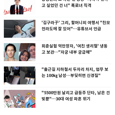
고 싶었던 건 너" 폭로녀 직격
'김구라子' 그리, 할머니외 여행서 "친모
전라도에 잘 있어"…유튜브서 언급
회춘실험 억만장자, '여친 생리혈' 냉동
고 보관…"자궁 내부 궁금해"
"출근길 지하철서 두자리 차지, 업무 보
는 100㎏ 남성…부딪히면 신경질"
"5500만원 날리고 급등주 단타, 남은 건
빚뿐"…30대 여성 파혼 위기