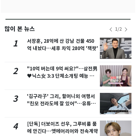
많이 본 뉴스
1
/
2
서장훈, 28억에 산 강남 건물 450
1
억 내놨다…세후 차익 280억 '잭팟'
"10억 버는데 9억 써요?"…삼전男
2
♥닉스女 3:3 단체소개팅 예능 화
제
'김구라子' 그리, 할머니외 여행서
3
"친모 전라도에 잘 있어"…유튜브
서 언급
[단독] 더보이즈 선우, 그루비룸 품
4
에 안긴다…앳에어리어와 전속계약