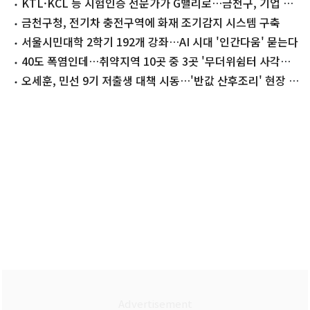
KTL·KCL 등 시험인증 전문가가 G밸리로…금천구, 기업 맞
춤상담
금천구청, 전기차 충전구역에 화재 조기감지 시스템 구축
서울시민대학 2학기 192개 강좌…AI 시대 '인간다움' 묻는다
40도 폭염인데…취약지역 10곳 중 3곳 '무더위쉼터 사각지
대'(종합)
오세훈, 민선 9기 저출생 대책 시동…'반값 산후조리' 현장 점
검