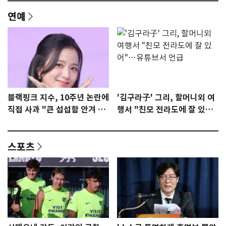
연예
블랙핑크 지수, 10주년 논란에
'김구라子' 그리, 할머니외 여
직접 사과 "큰 섭섭함 안겨 미
행서 "친모 전라도에 잘 있
안"
어"…유튜브서 언급
스포츠