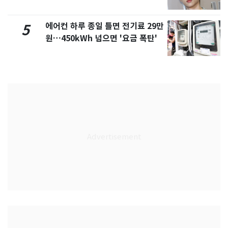
에어컨 하루 종일 틀면 전기료 29만
5
원…450kWh 넘으면 '요금 폭탄'