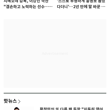
시메오네 감독, 이강인 극찬
'스스로 투명하게 홍명보 뽑았
"겸손하고 노력하는 선수…좋
다더니'…2년 만에 말 바꾼 이
은 첫인상"
임생
핫뉴스
황정민의 또 다른 팬 등장 "지독히 엮이