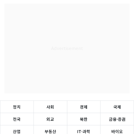
정치
사회
경제
국제
전국
외교
북한
금융·증권
산업
부동산
IT·과학
바이오