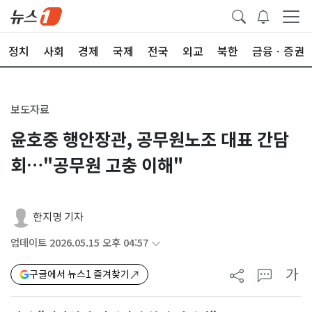
정치
사회
경제
국제
전국
외교
북한
금융ㆍ증권
보도자료
윤호중 행안장관, 공무원노조 대표 간담
회…"공무원 고충 이해"
한지명 기자
업데이트 2026.05.15 오후 04:57
가
구글에서 뉴스1 즐겨찾기