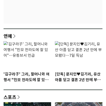
연예
'김구라子' 그리, 할머니와 여
[단독] 문지인♥김기리, 유산
행서 "친모 전라도에 잘 있
아픔 딛고 결혼 2년 만에 부모
어"…유튜브서 언급
됐다…7일 득남
스포츠