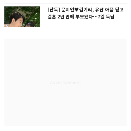
[단독] 문지인♥김기리, 유산 아픔 딛고
결혼 2년 만에 부모됐다…7일 득남