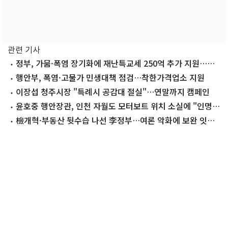
관련 기사
정부, 가뭄·폭염 장기화에 재난특교세 250억 추가 지원…올
여름만 608억
행안부, 폭염·고물가 민생대책 점검…착한가격업소 지원
이장섭 청주시장 "특례시 공감대 절실"…연말까지 캠페인
윤호중 행안장관, 인천 자월도 모터보트 위치 소실에 "인명구
조 총력"
檢개혁·부동산 뒷수습 나선 李정부…여론 악화에 보완 잇따
라