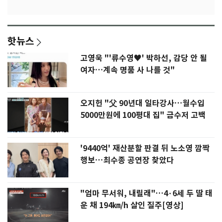
핫뉴스
고영욱 "'류수영♥' 박하선, 감당 안 될
여자…계속 명품 사 나를 것"
오지헌 "父 90년대 일타강사…월수입
5000만원에 100평대 집" 금수저 고백
'9440억' 재산분할 판결 뒤 노소영 깜짝
행보…최수종 공연장 찾았다
"엄마 무서워, 내릴래"…4·6세 두 딸 태
운 채 194㎞/h 살인 질주[영상]