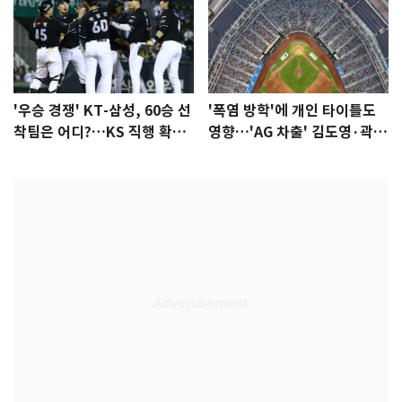
'우승 경쟁' KT-삼성, 60승 선
'폭염 방학'에 개인 타이틀도
착팀은 어디?…KS 직행 확률
영향…'AG 차출' 김도영·곽빈
77.8%
울상