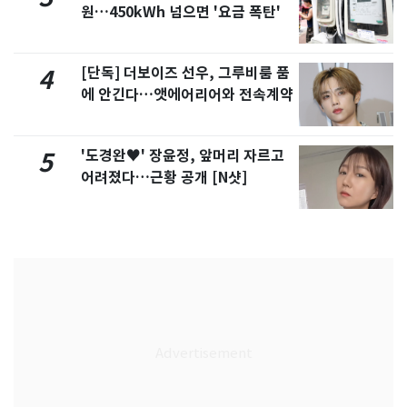
원…450kWh 넘으면 '요금 폭탄'
[단독] 더보이즈 선우, 그루비룸 품
4
에 안긴다…앳에어리어와 전속계약
'도경완♥' 장윤정, 앞머리 자르고
5
어려졌다…근황 공개 [N샷]