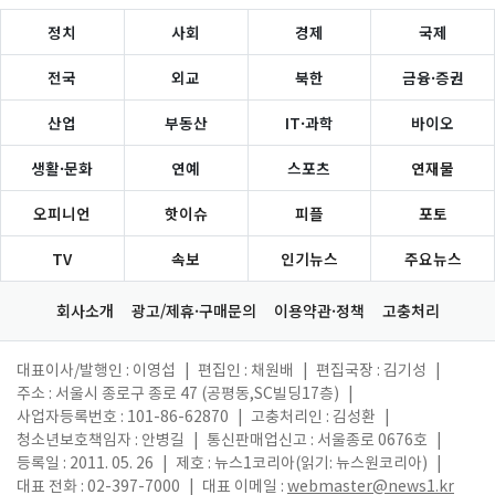
정치
사회
경제
국제
전국
외교
북한
금융·증권
산업
부동산
IT·과학
바이오
생활·문화
연예
스포츠
연재물
오피니언
핫이슈
피플
포토
TV
속보
인기뉴스
주요뉴스
회사소개
광고/제휴·구매문의
이용약관·정책
고충처리
대표이사/발행인 : 이영섭
|
편집인 : 채원배
|
편집국장 : 김기성
|
주소 : 서울시 종로구 종로 47 (공평동,SC빌딩17층)
|
사업자등록번호 : 101-86-62870
|
고충처리인 : 김성환
|
청소년보호책임자 : 안병길
|
통신판매업신고 : 서울종로 0676호
|
등록일 : 2011. 05. 26
|
제호 : 뉴스1코리아(읽기: 뉴스원코리아)
|
대표 전화 : 02-397-7000
|
대표 이메일 :
webmaster@news1.kr