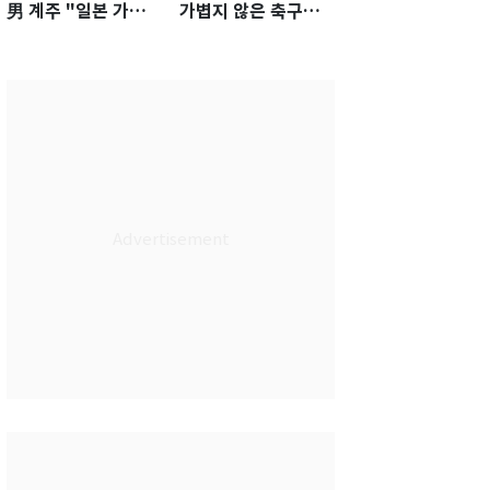
男 계주 "일본 가뿐히
가볍지 않은 축구대
넘고 AG 金 따겠다"
표팀 '임시 감독' 무게