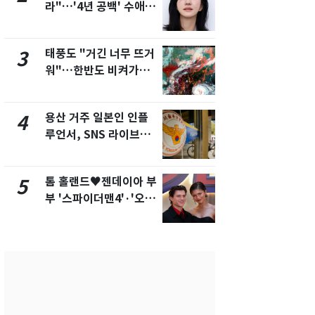
라"…'4년 공백' 수애,
돌파하나…한
SNS 오픈·프로필 공개
폭염[오늘날
화제
태풍도 "거긴 너무 뜨거
SK하이닉스
3
8
워"…한반도 비켜가는
켓 하한가…
'돌핀'과 '찬홈'
에 시초가 
용산 거주 일본인 인플
"캐리비안 
4
9
루언서, SNS 라이브방
의실에 남자
송 도중 사망
요"…경찰 
톰 홀랜드♥젠데이아 부
전남광주통
5
10
부 '스파이더맨4'·'오디
무부시장 후
세이'로 극장 장악
윤난실 지명