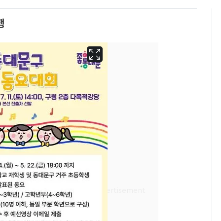
행
[단독]"이번 역은 신논
6
현, 토스역입니다"…서
울 지하철에 토스 이름
새겼다
펄펄 끓는 서울, 40도
7