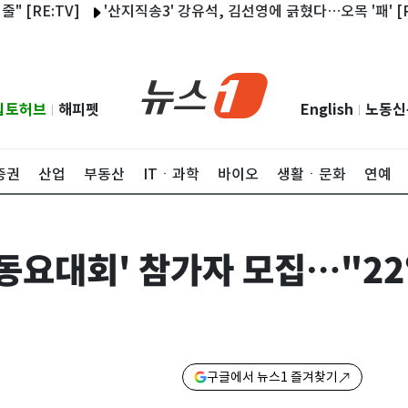
:TV]
'산지직송3' 강유석, 김선영에 긁혔다…오목 '패' [RE:TV]
립토허브
해피펫
English
노동신
|
|
증권
산업
부동산
ITㆍ과학
바이오
생활ㆍ문화
연예
 동요대회' 참가자 모집…"2
구글에서 뉴스1 즐겨찾기