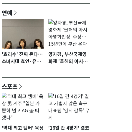
연예
'효리수' 진짜 온다…
양자경, 부산국제영
소녀시대 효연·유리·
화제 '올해의 아시아
수영 유닛 출격 [N이
영화인상' 수상…15
슈]
년만에 부산 온다
스포츠
'역대 최고 멤버' 육상
'16일 간 4경기' 결코