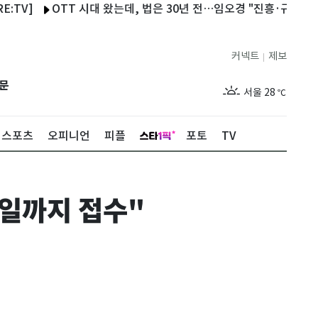
OTT 시대 왔는데, 법은 30년 전…임오경 "진흥·규제 나눠야"
커넥트
제보
|
제주
26
℃
문
서울
28
℃
부산
26
℃
스포츠
오피니언
피플
포토
TV
대구
26
℃
인천
27
℃
2일까지 접수"
광주
26
℃
대전
26
℃
울산
24
℃
강릉
23
℃
제주
26
℃