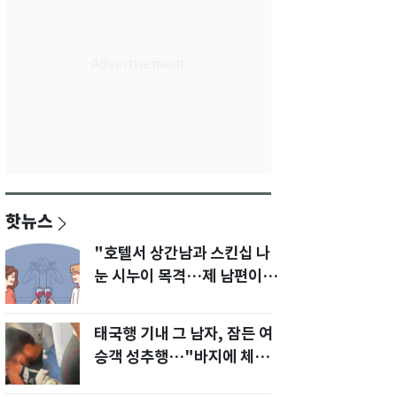
핫뉴스
"호텔서 상간남과 스킨십 나
눈 시누이 목격…제 남편이
입 다물라 하네요"
태국행 기내 그 남자, 잠든 여
승객 성추행…"바지에 체액
까지 묻었다"