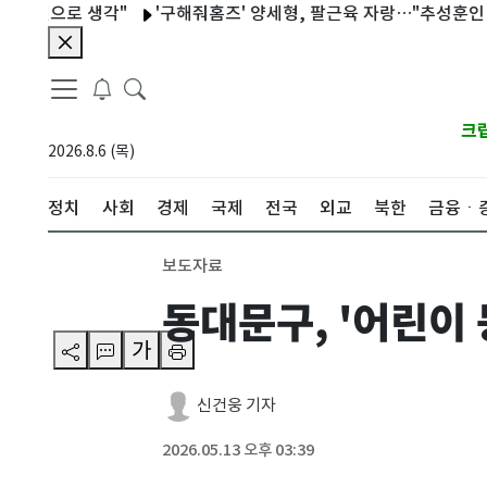
으로 생각"
'구해줘홈즈' 양세형, 팔근육 자랑…"추성훈인 줄" [RE
크
2026.8.6 (목)
정치
사회
경제
국제
전국
외교
북한
금융ㆍ
보도자료
동대문구, '어린이
가
신건웅 기자
2026.05.13 오후 03:39