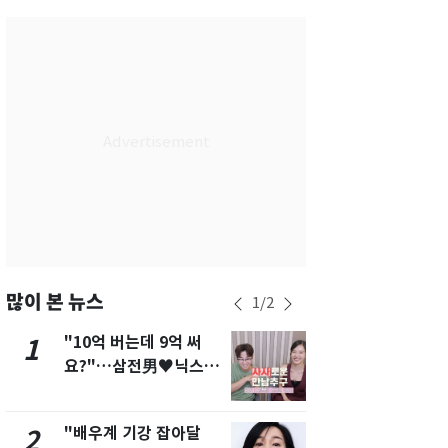
서울
28
℃
부산
26
℃
대구
26
℃
인천
27
℃
광주
26
℃
대전
26
℃
울산
24
℃
강릉
23
℃
많이 본 뉴스
1
/
2
제주
26
℃
"10억 버는데 9억 써
[단독]"이번
1
6
요?"…삼전男♥닉스女
현, 토스역
3:3 단체소개팅 예능 화
울 지하철에
제
새겼다
"배우계 기강 잡아달
펄펄 끓는 서
2
7