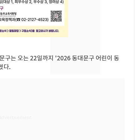
돌파하나…한낮 39도
폭염[오늘날씨]
SK하이닉스 또 프리마
8
켓 하한가…달랑 11주
에 시초가 소동
"캐리비안 베이 여자 탈
9
문구는 오는 22일까지 '2026 동대문구 어린이 동
의실에 남자가 있어
혔다.
요"…경찰 수사
전남광주통합특별시 정
10
무부시장 후보 백승주·
윤난실 지명