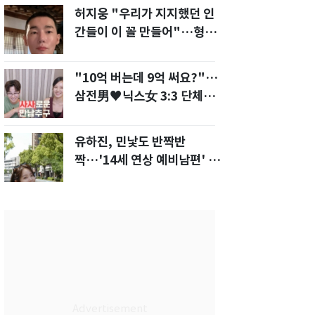
허지웅 "우리가 지지했던 인
간들이 이 꼴 만들어"…형소
법 개정안에 발끈
"10억 버는데 9억 써요?"…
삼전男♥닉스女 3:3 단체소
개팅 예능 화제
유하진, 민낯도 반짝반
짝…'14세 연상 예비남편' 강
균성이 반한 청순 미모