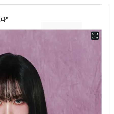
겠다"
'심판 성접대'가 끝 아니
6
었다…축구협회장 출장
에 부인 3회 동반 '펑펑'
회춘실험 억만장자, '여
7