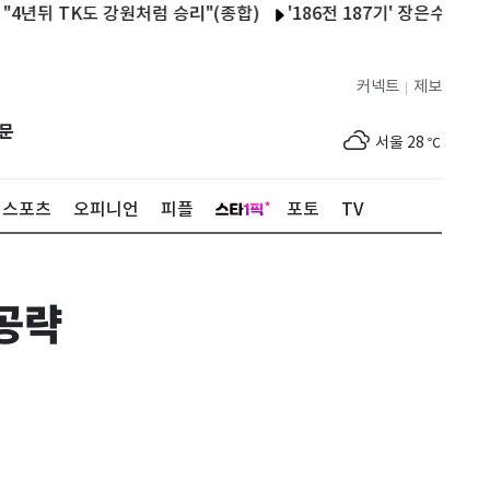
 TK도 강원처럼 승리"(종합)
'186전 187기' 장은수, 10년 인
커넥트
제보
|
제주
29
℃
문
서울
28
℃
부산
25
℃
스포츠
오피니언
피플
포토
TV
대구
28
℃
인천
30
℃
 공략
광주
33
℃
대전
30
℃
울산
24
℃
강릉
22
℃
제주
29
℃