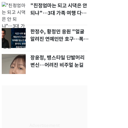
"친정엄마는 되고 시댁은 안
되냐"…3대 가족 여행 다녀
오자, 시모 '발끈'
한정수, 황정민 응원 "얼굴
알려진 연예인만 호구…폭로
녀도 신분 공개해라"
장윤정, 뱅스타일 단발머리
변신…어려진 비주얼 눈길