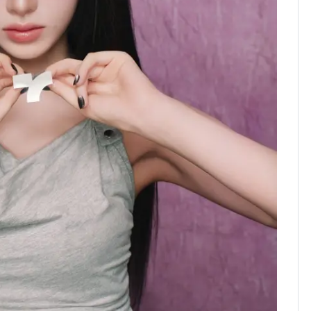
친 생리혈' 냉동고 보
관…"자궁 내부 궁금
해"
'일타강사' 남편과 아내
8
의 마지막 술자리…비극
으로 끝나버린 17년
[단독] 경찰, '김부장'
9
제작사 회장 수사…자본
시장법 위반 의혹
13호 태풍 '돌핀' 日오
10
키나와·가고시마현 접
근…26만명 대피령