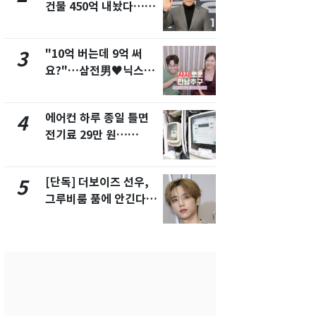
건물 450억 내놨다…세
친 생리혈' 냉동고 보
후 차익 280억 '잭팟'
관…"자궁 
해"
"10억 버는데 9억 써
'일타강사' 
3
8
요?"…삼전男♥닉스女
의 마지막 
3:3 단체소개팅 예능 화
으로 끝나버린
제
에어컨 하루 종일 틀면
[단독] 경찰,
4
9
전기료 29만 원…
제작사 회장
450kWh 넘으면 '요금
시장법 위반
폭탄'
[단독] 더보이즈 선우,
13호 태풍 '
5
10
그루비룸 품에 안긴다…
키나와·가고
앳에어리어와 전속계약
근…26만명