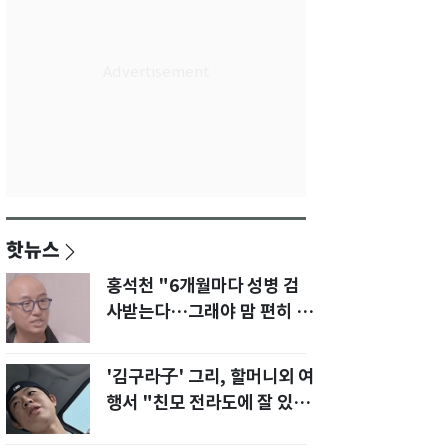
핫뉴스
홍석천 "6개월마다 성병 검
사받는다…그래야 맘 편히 성
생활" 깜짝 고백
'김구라子' 그리, 할머니외 여
행서 "친모 전라도에 잘 있
어"…유튜브서 언급