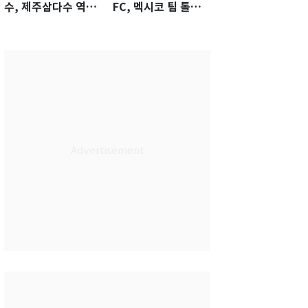
수, 제주삼다수 역전
FC, 멕시코 팀 톨루
우승…생애 첫승 감
카에 1-0 진땀승
격