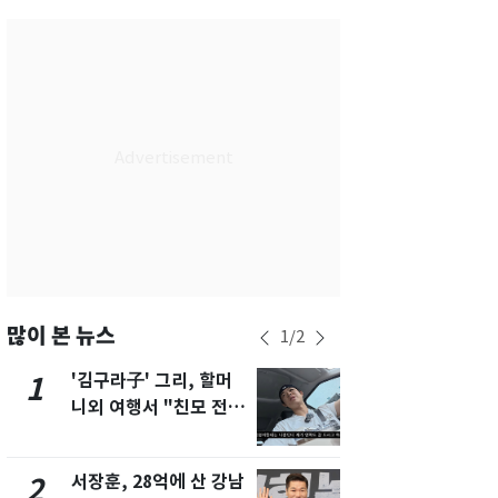
서울
28
℃
부산
25
℃
대구
28
℃
인천
30
℃
광주
33
℃
대전
30
℃
울산
24
℃
강릉
22
℃
많이 본 뉴스
1
/
2
제주
29
℃
'김구라子' 그리, 할머
'심판 성접대
1
6
니외 여행서 "친모 전라
었다…축구
도에 잘 있어"…유튜브
에 부인 3회 
서 언급
서장훈, 28억에 산 강남
회춘실험 억만
2
7