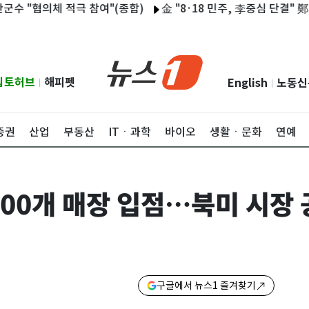
의체 적극 참여"(종합)
金 "8·18 민주, 李중심 단결" 鄭 "4년뒤
립토허브
해피펫
English
노동신
|
|
증권
산업
부동산
ITㆍ과학
바이오
생활ㆍ문화
연예
600개 매장 입점…북미 시장
구글에서 뉴스1 즐겨찾기