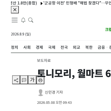
 1.8만(종합)
'군공항 이전' 민형배 "해법 찾겠다"…무안군수 "협
크
2026.8.9 (일)
정치
사회
경제
국제
전국
외교
북한
금융ㆍ
보도자료
토니모리, 월마트 
가
신민경 기자
2026.05.08 오전 09:43