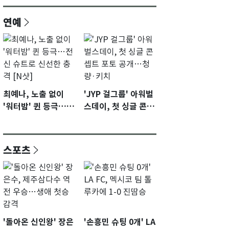
연예
최예나, 노출 없이
'JYP 걸그룹' 아워벌
'워터밤' 퀸 등극…전
스데이, 첫 싱글 콘셉
신 슈트로 신선한 충
트 포토 공개…청량·
격 [N샷]
키치
스포츠
'돌아온 신인왕' 장은
'손흥민 슈팅 0개' LA