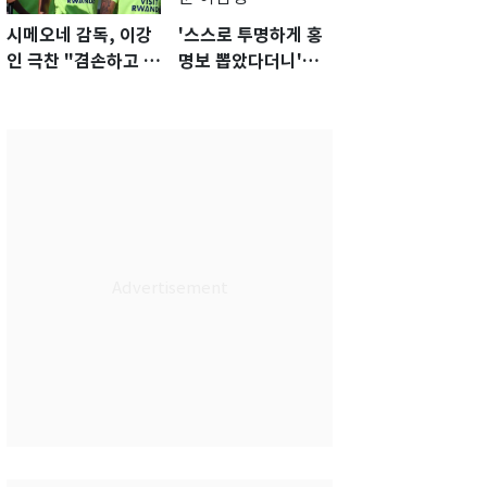
시메오네 감독, 이강
'스스로 투명하게 홍
인 극찬 "겸손하고 노
명보 뽑았다더니'…2
력하는 선수…좋은
년 만에 말 바꾼 이임
첫인상"
생