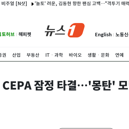
N샷]
'놀토' 려운, 김동현 향한 팬심 고백…"격투기 매력에 흠뻑
립토허브
해피펫
English
노동신
|
|
증권
산업
부동산
ITㆍ과학
바이오
생활ㆍ문화
연예
 CEPA 잠정 타결…'몽탄' 