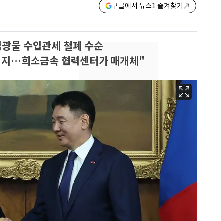
구글에서 뉴스1 즐겨찾기
심광물 수입관세 철폐 수순
시너지…희소금속 협력센터가 매개체"
13호 태풍 '돌핀' 日오
6
키나와·가고시마현 접
근…26만명 대피령