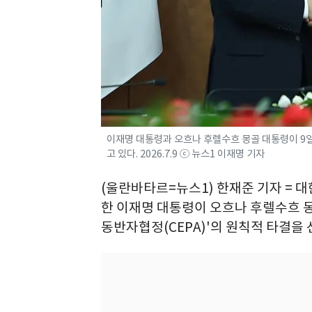
이재명 대통령과 오흐나 후렐수흐 몽골 대통령이 9
고 있다. 2026.7.9 ⓒ 뉴스1 이재명 기자
(울란바타르=뉴스1) 한재준 기자 = 
한 이재명 대통령이 오흐나 후렐수흐 
동반자협정(CEPA)'의 원칙적 타결을 