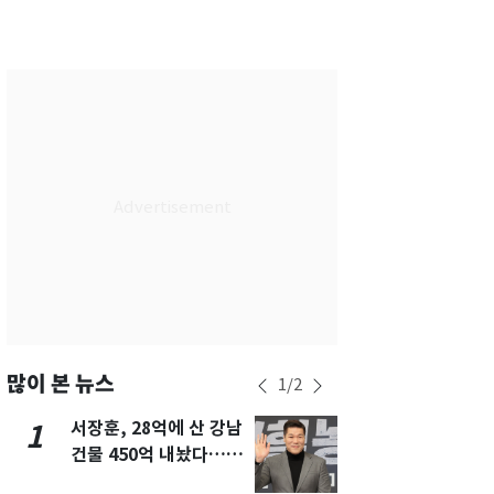
서울
26
℃
부산
29
℃
대구
28
℃
인천
29
℃
광주
29
℃
대전
28
℃
울산
28
℃
강릉
21
℃
제주
30
℃
많이 본 뉴스
1
/
2
서장훈, 28억에 산 강남
13호 태풍 '
1
6
건물 450억 내놨다…세
키나와·가고
후 차익 280억 '잭팟'
근…26만명