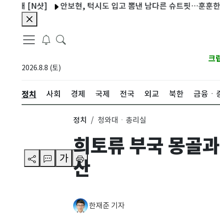
[N샷]
안보현, 턱시도 입고 뽐낸 남다른 슈트핏…훈훈한 비주얼 [
크
2026.8.8 (토)
정치
사회
경제
국제
전국
외교
북한
금융ㆍ
정치
청와대ㆍ총리실
희토류 부국 몽골과
가
산
한재준 기자