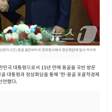
낮 최고 37도 폭염 계
7
속…전국 곳곳 비 [오늘
날씨]
[단독] 경찰, '김부장'
8
제작사 회장 수사…자본
시장법 위반 의혹
일(현지시간) 몽골 울란바타르 정부청사에서 정상회담에 앞서 악수하
[단독]중수청 가는 검찰
9
수사관 경력 합산 추
진…법무사·집행관 '혜
대한민국 대통령으로서 15년 만에 몽골을 국빈 방문
택' 유지
몽골 대통령과 정상회담을 통해 '한-몽골 포괄적경제
전남광주 화정역 인근서
10
선언했다.
교통사고로 40대 심정
지…6명 부상