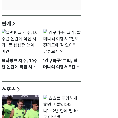
연예
블랙핑크 지수, 10주
'김구라子' 그리, 할
년 논란에 직접 사과
머니외 여행서 "친모
"큰 섭섭함 안겨 미
전라도에 잘 있어"…
안"
유튜브서 언급
스포츠