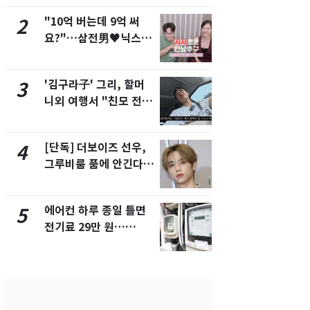
"10억 버는데 9억 써
낮 최고 37
2
7
요?"…삼전男♥닉스女
속…전국 곳곳
3:3 단체소개팅 예능 화
날씨]
제
'김구라子' 그리, 할머
[단독] 경찰,
3
8
니외 여행서 "친모 전라
제작사 회장
도에 잘 있어"…유튜브
시장법 위반
서 언급
[단독] 더보이즈 선우,
[단독]중수
4
9
그루비룸 품에 안긴다…
수사관 경력
앳에어리어와 전속계약
진…법무사·
택' 유지
에어컨 하루 종일 틀면
전남광주 화
5
10
전기료 29만 원…
교통사고로 
450kWh 넘으면 '요금
지…6명 부
폭탄'