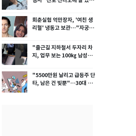
행서 "친모 전라도에 잘 있
어"…유튜브서 언급
회춘실험 억만장자, '여친 생
리혈' 냉동고 보관…"자궁 내
부 궁금해"
"출근길 지하철서 두자리 차
지, 업무 보는 100㎏ 남성…
부딪히면 신경질"
"5500만원 날리고 급등주 단
타, 남은 건 빚뿐"…30대 여
성 파혼 위기