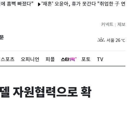
 빠졌다"
'재혼' 오윤아, 휴가 못간다 "취업한 子 연차 없어"…유
커넥트
제보
|
제주
30
℃
문
서울
26
℃
부산
29
℃
스포츠
오피니언
피플
포토
TV
대구
28
℃
인천
29
℃
모델 자원협력으로 확
광주
29
℃
대전
28
℃
울산
28
℃
강릉
21
℃
제주
30
℃