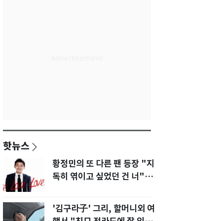
핫뉴스
황정민의 또 다른 팬 등장 "지
독히 엮이고 싶었던 건 너" 폭
로녀 직격
'김구라子' 그리, 할머니외 여