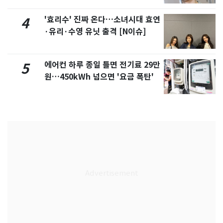
'효리수' 진짜 온다…소녀시대 효연
4
·유리·수영 유닛 출격 [N이슈]
에어컨 하루 종일 틀면 전기료 29만
5
원…450kWh 넘으면 '요금 폭탄'