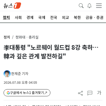
정치
사회
경제
국제
전국
외교
북한
금융ㆍ증권
정치
청와대ㆍ총리실
李대통령 "노르웨이 월드컵 8강 축하…
韓과 깊은 관계 발전하길"
한재준 기자
2026.07.08 오후 04:05
가
구글에서 뉴스1 즐겨찾기