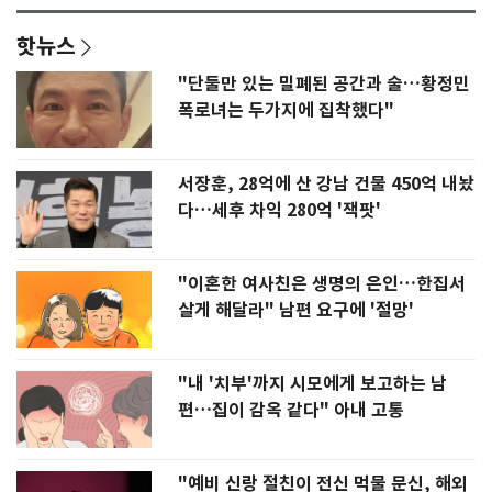
핫뉴스
"단둘만 있는 밀폐된 공간과 술…황정민
폭로녀는 두가지에 집착했다"
서장훈, 28억에 산 강남 건물 450억 내놨
다…세후 차익 280억 '잭팟'
"이혼한 여사친은 생명의 은인…한집서
살게 해달라" 남편 요구에 '절망'
"내 '치부'까지 시모에게 보고하는 남
편…집이 감옥 같다" 아내 고통
"예비 신랑 절친이 전신 먹물 문신, 해외