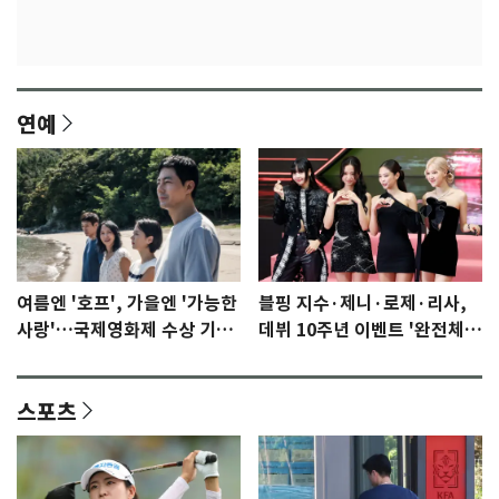
연예
여름엔 '호프', 가을엔 '가능한
블핑 지수·제니·로제·리사,
사랑'…국제영화제 수상 기대
데뷔 10주년 이벤트 '완전체'
감 [N이슈]
참석 확정…기대감 UP
스포츠