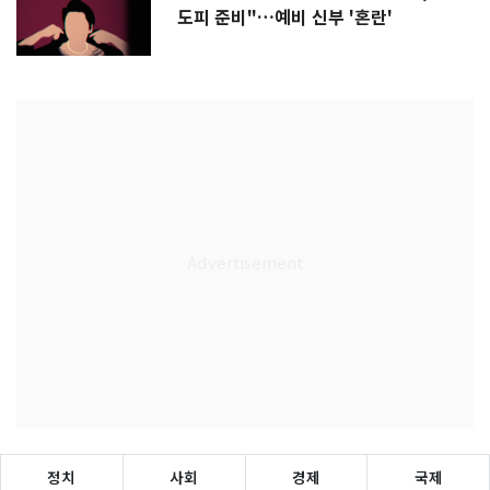
도피 준비"…예비 신부 '혼란'
정치
사회
경제
국제