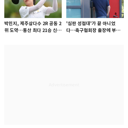
박민지, 제주삼다수 2R 공동 2
'심판 성접대'가 끝 아니었
위 도약…통산 최다 21승 신기
다…축구협회장 출장에 부인
록 도전
3회 동반 '펑펑'