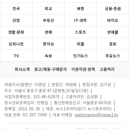
전국
외교
북한
금융·증권
산업
부동산
IT·과학
바이오
생활·문화
연예
스포츠
연재물
오피니언
핫이슈
피플
포토
TV
속보
인기뉴스
주요뉴스
회사소개
광고/제휴·구매문의
이용약관·정책
고충처리
대표이사/발행인 : 이영섭
|
편집인 : 채원배
|
편집국장 : 김기성
|
주소 : 서울시 종로구 종로 47 (공평동,SC빌딩17층)
|
사업자등록번호 : 101-86-62870
|
고충처리인 : 김성환
|
청소년보호책임자 : 안병길
|
통신판매업신고 : 서울종로 0676호
|
등록일 : 2011. 05. 26
|
제호 : 뉴스1코리아(읽기: 뉴스원코리아)
|
대표 전화 : 02-397-7000
|
대표 이메일 :
webmaster@news1.kr