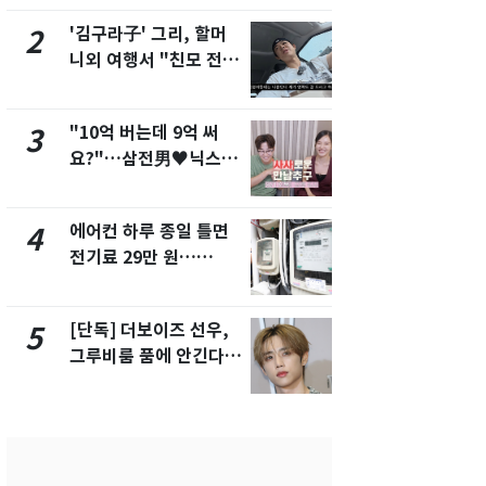
해"
'김구라子' 그리, 할머
'심판 성접대
2
7
니외 여행서 "친모 전라
었다…축구
도에 잘 있어"…유튜브
에 부인 3회 
서 언급
"10억 버는데 9억 써
[단독] 경찰,
3
8
요?"…삼전男♥닉스女
제작사 회장
3:3 단체소개팅 예능 화
시장법 위반
제
에어컨 하루 종일 틀면
13호 태풍 '
4
9
전기료 29만 원…
키나와·가고
450kWh 넘으면 '요금
근…26만명
폭탄'
[단독] 더보이즈 선우,
'일타강사' 
5
10
그루비룸 품에 안긴다…
의 마지막 
앳에어리어와 전속계약
으로 끝나버린