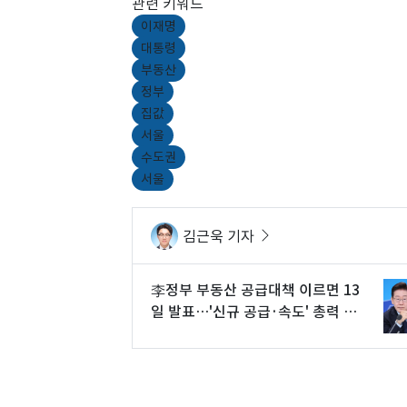
관련 키워드
이재명
대통령
부동산
정부
집값
서울
수도권
서울
김근욱 기자
李정부 부동산 공급대책 이르면 13
일 발표…'신규 공급·속도' 총력 집
중