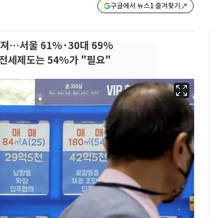
구글에서 뉴스1 즐겨찾기
져…서울 61%·30대 69%
…전세제도는 54%가 "필요"
회춘실험 억만장자, '여
6
친 생리혈' 냉동고 보
관…"자궁 내부 궁금