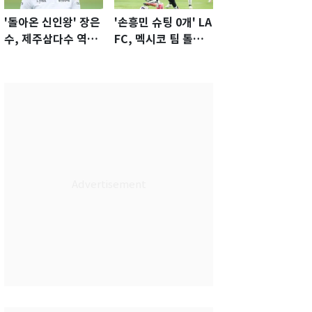
'돌아온 신인왕' 장은
'손흥민 슈팅 0개' LA
수, 제주삼다수 역전
FC, 멕시코 팀 톨루
우승…생애 첫승 감
카에 1-0 진땀승
격