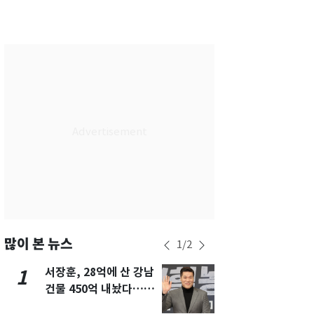
서울
30
℃
부산
28
℃
대구
32
℃
인천
32
℃
광주
33
℃
대전
32
℃
울산
26
℃
강릉
22
℃
제주
28
℃
많이 본 뉴스
1
/
2
서장훈, 28억에 산 강남
회춘실험 억만
1
6
건물 450억 내놨다…세
친 생리혈' 냉동고 보
후 차익 280억 '잭팟'
관…"자궁 