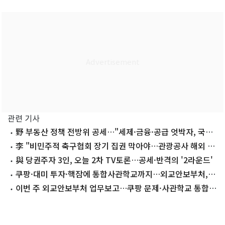
관련 기사
野 부동산 정책 전방위 공세…"세제·금융·공급 엇박자, 국민
분노"
李 "비민주적 축구협회 장기 집권 막아야…관광공사 해외 지
사 너무 많다"(종합)
與 당권주자 3인, 오늘 2차 TV토론…공세·반격의 '2라운드'
쿠팡·대미 투자·핵잠에 통합사관학교까지…외교안보부처,
오늘 업무보고
이번 주 외교안보부처 업무보고…쿠팡 문제·사관학교 통합
이슈 주목