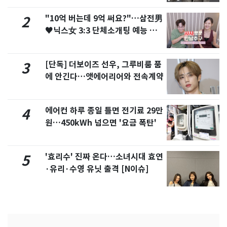
"10억 버는데 9억 써요?"…삼전男
2
♥닉스女 3:3 단체소개팅 예능 화
제
[단독] 더보이즈 선우, 그루비룸 품
3
에 안긴다…앳에어리어와 전속계약
에어컨 하루 종일 틀면 전기료 29만
4
원…450kWh 넘으면 '요금 폭탄'
'효리수' 진짜 온다…소녀시대 효연
5
·유리·수영 유닛 출격 [N이슈]