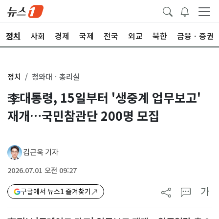
정치
사회
경제
국제
전국
외교
북한
금융ㆍ증권
정치
청와대ㆍ총리실
李대통령, 15일부터 '생중계 업무보고'
재개…국민참관단 200명 모집
김근욱 기자
2026.07.01 오전 09:27
가
구글에서 뉴스1 즐겨찾기