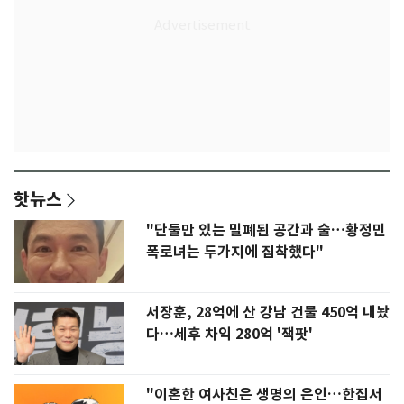
핫뉴스
"단둘만 있는 밀폐된 공간과 술…황정민
폭로녀는 두가지에 집착했다"
서장훈, 28억에 산 강남 건물 450억 내놨
다…세후 차익 280억 '잭팟'
"이혼한 여사친은 생명의 은인…한집서