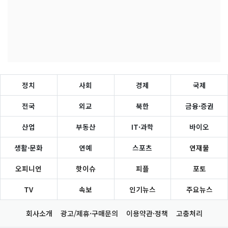
정치
사회
경제
국제
전국
외교
북한
금융·증권
산업
부동산
IT·과학
바이오
생활·문화
연예
스포츠
연재물
오피니언
핫이슈
피플
포토
TV
속보
인기뉴스
주요뉴스
회사소개
광고/제휴·구매문의
이용약관·정책
고충처리