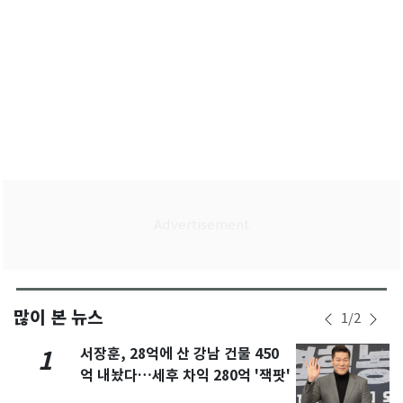
많이 본 뉴스
1
/
2
서장훈, 28억에 산 강남 건물 450
1
억 내놨다…세후 차익 280억 '잭팟'