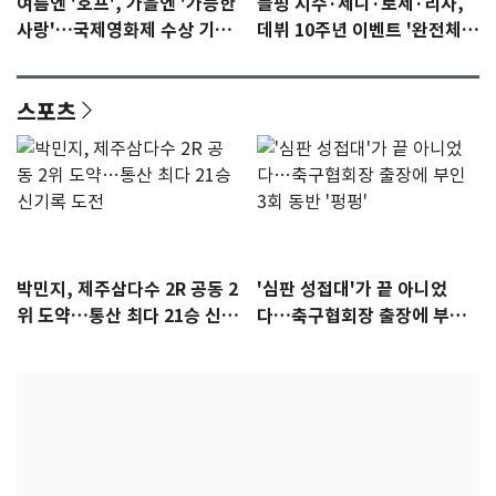
여름엔 '호프', 가을엔 '가능한
블핑 지수·제니·로제·리사,
사랑'…국제영화제 수상 기대
데뷔 10주년 이벤트 '완전체'
감 [N이슈]
참석 확정…기대감 UP
스포츠
박민지, 제주삼다수 2R 공동 2
'심판 성접대'가 끝 아니었
위 도약…통산 최다 21승 신기
다…축구협회장 출장에 부인
록 도전
3회 동반 '펑펑'