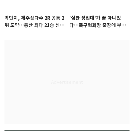
박민지, 제주삼다수 2R 공동 2
'심판 성접대'가 끝 아니었
위 도약…통산 최다 21승 신기
다…축구협회장 출장에 부인
록 도전
3회 동반 '펑펑'