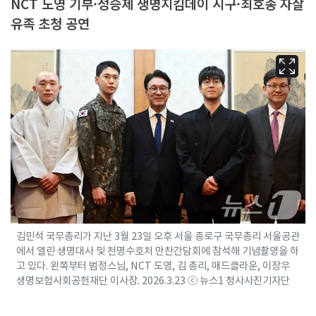
NCT 도영 기부·정승제 생명지킴데이 시구·최호종 자살
유족 초청 공연
김민석 국무총리가 지난 3월 23일 오후 서울 종로구 국무총리 서울공관
에서 열린 생명대사 및 천명수호처 만찬간담회에 참석해 기념촬영을 하
고 있다. 왼쪽부터 범정스님, NCT 도영, 김 총리, 매드클라운, 이장우
생명보험사회공헌재단 이사장. 2026.3.23 ⓒ 뉴스1 청사사진기자단