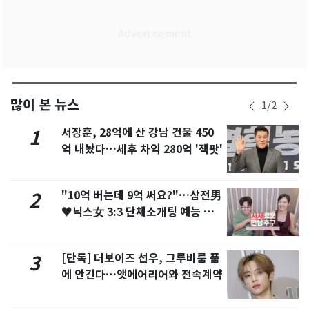
많이 본 뉴스
1
/
2
서장훈, 28억에 산 강남 건물 450
1
억 내놨다…세후 차익 280억 '잭팟'
"10억 버는데 9억 써요?"…삼전男
2
♥닉스女 3:3 단체소개팅 예능 화
제
[단독] 더보이즈 선우, 그루비룸 품
3
에 안긴다…앳에어리어와 전속계약