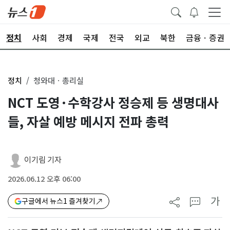
정치
사회
경제
국제
전국
외교
북한
금융ㆍ증권
정치
청와대ㆍ총리실
NCT 도영·수학강사 정승제 등 생명대사
들, 자살 예방 메시지 전파 총력
이기림 기자
2026.06.12 오후 06:00
가
구글에서 뉴스1 즐겨찾기