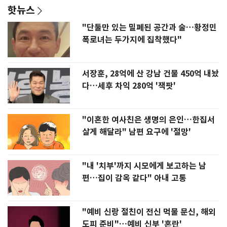
핫뉴스
"단둘만 있는 밀폐된 공간과 술…황정민
폭로녀는 두가지에 집착했다"
서장훈, 28억에 산 강남 건물 450억 내놨
다…세후 차익 280억 '잭팟'
"이혼한 여사친은 생명의 은인…한집서
살게 해달라" 남편 요구에 '절망'
"내 '치부'까지 시모에게 보고하는 남
편…집이 감옥 같다" 아내 고통
"예비 신랑 절친이 전신 먹물 문신, 해외
도피 준비"…예비 신부 '혼란'