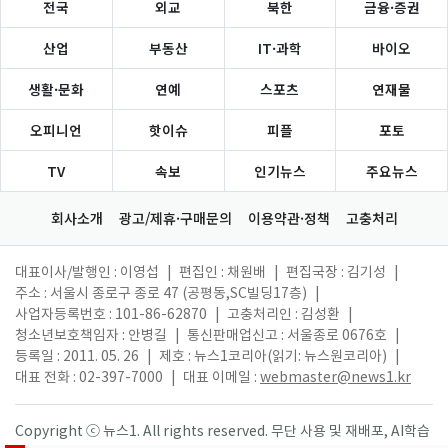
전국
외교
북한
금융·증권
산업
부동산
IT·과학
바이오
생활·문화
연예
스포츠
연재물
오피니언
핫이슈
피플
포토
TV
속보
인기뉴스
주요뉴스
회사소개
광고/제휴·구매문의
이용약관·정책
고충처리
대표이사/발행인 : 이영섭
|
편집인 : 채원배
|
편집국장 : 김기성
|
주소 : 서울시 종로구 종로 47 (공평동,SC빌딩17층)
|
사업자등록번호 : 101-86-62870
|
고충처리인 : 김성환
|
청소년보호책임자 : 안병길
|
통신판매업신고 : 서울종로 0676호
|
등록일 : 2011. 05. 26
|
제호 : 뉴스1코리아(읽기: 뉴스원코리아)
|
대표 전화 : 02-397-7000
|
대표 이메일 :
webmaster@news1.kr
Copyright ⓒ 뉴스1. All rights reserved. 무단 사용 및 재배포, AI학습