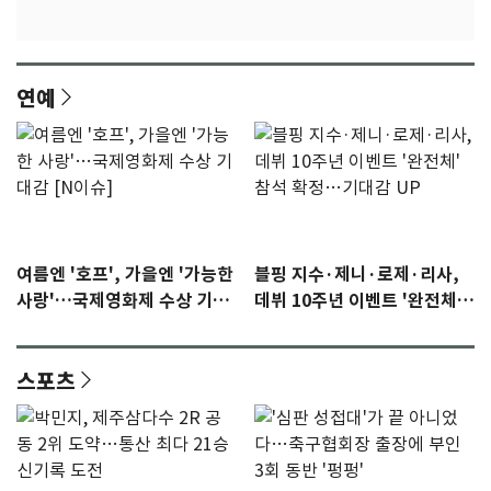
연예
여름엔 '호프', 가을엔 '가능한
블핑 지수·제니·로제·리사,
사랑'…국제영화제 수상 기대
데뷔 10주년 이벤트 '완전체'
감 [N이슈]
참석 확정…기대감 UP
스포츠