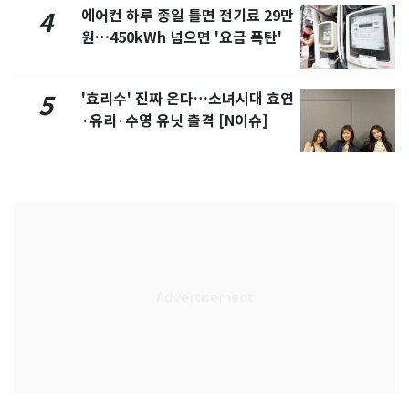
에어컨 하루 종일 틀면 전기료 29만
4
원…450kWh 넘으면 '요금 폭탄'
'효리수' 진짜 온다…소녀시대 효연
5
·유리·수영 유닛 출격 [N이슈]