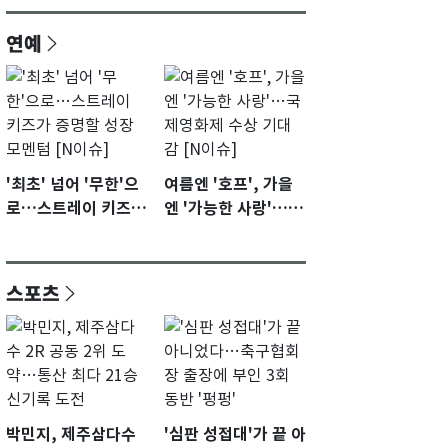
연예
'최초' 넘어 '무한'으
여름엔 '호프', 가을
로…스트레이 키즈가
엔 '가능한 사랑'…국
증명할 성장 모멘텀
제영화제 수상 기대
[N이슈]
감 [N이슈]
스포츠
박민지, 제주삼다수
'심판 성접대'가 끝 아