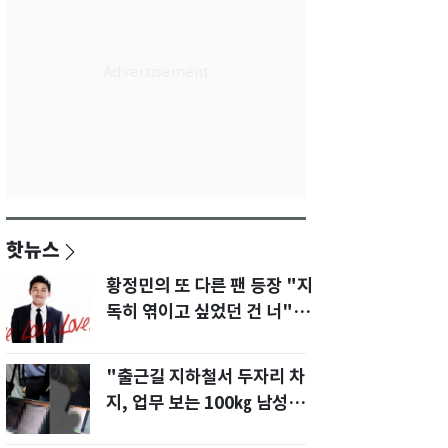
핫뉴스
황정민의 또 다른 팬 등장 "지
독히 엮이고 싶었던 건 너" 폭
로녀 직격
"출근길 지하철서 두자리 차
지, 업무 보는 100㎏ 남성…
부딪히면 신경질"