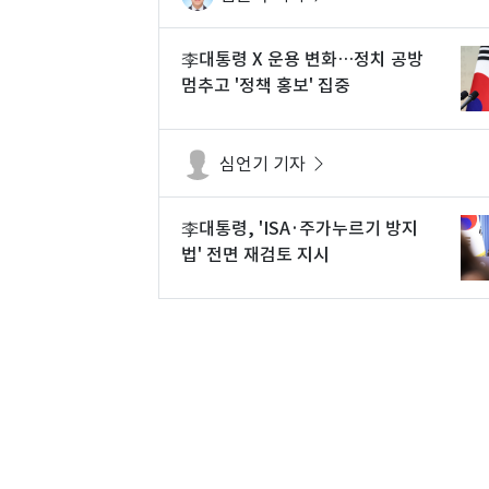
李대통령 X 운용 변화…정치 공방
멈추고 '정책 홍보' 집중
심언기 기자
李대통령, 'ISA·주가누르기 방지
법' 전면 재검토 지시