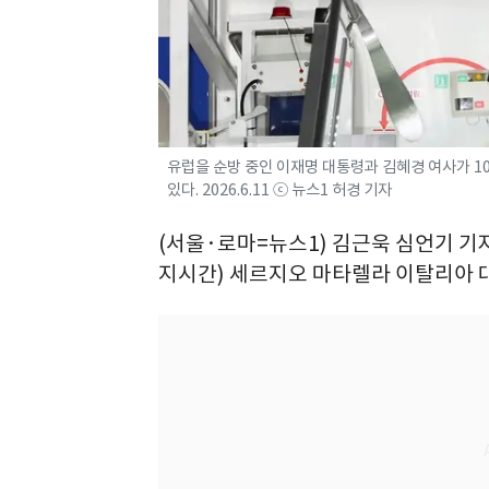
유럽을 순방 중인 이재명 대통령과 김혜경 여사가 1
있다. 2026.6.11 ⓒ 뉴스1 허경 기자
(서울·로마=뉴스1) 김근욱 심언기 기자
지시간) 세르지오 마타렐라 이탈리아 