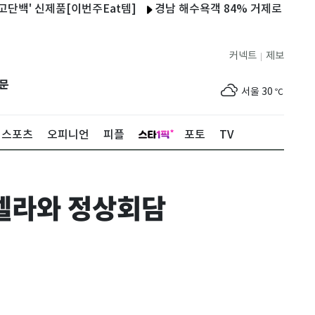
신제품[이번주Eat템]
경남 해수욕객 84% 거제로 몰렸다…폭염에
커넥트
제보
|
제주
30
℃
문
서울
30
℃
부산
30
℃
스포츠
오피니언
피플
포토
TV
대구
30
℃
인천
32
℃
렐라와 정상회담
광주
31
℃
대전
30
℃
울산
30
℃
강릉
26
℃
제주
30
℃