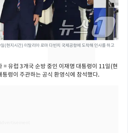
의실에 남자가 있어
요"…경찰 수사
[단독]중수청 가는 검찰
8
수사관 경력 합산 추
진…법무사·집행관 '혜
택' 유지
0일(현지시간) 이탈리아 로마 다빈치 국제공항에 도착해 인사를 하고
전남광주 화정역 인근서
9
교통사고로 40대 심정
지…6명 부상
 = 유럽 3개국 순방 중인 이재명 대통령이 11일(현
대통령이 주관하는 공식 환영식에 참석했다.
'심판 성접대'가 끝 아니
10
었다…축구협회장 출장
에 부인 3회 동반 '펑펑'