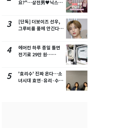
요?"…삼전男♥닉스女
의실에 남자
3:3 단체소개팅 예능 화
요"…경찰 
제
[단독] 더보이즈 선우,
[단독]중수
3
8
그루비룸 품에 안긴다…
수사관 경력
앳에어리어와 전속계약
진…법무사·
택' 유지
에어컨 하루 종일 틀면
전남광주 화
4
9
전기료 29만 원…
교통사고로 
450kWh 넘으면 '요금
지…6명 부
폭탄'
'효리수' 진짜 온다…소
'심판 성접대
5
10
녀시대 효연·유리·수영
었다…축구
유닛 출격 [N이슈]
에 부인 3회 