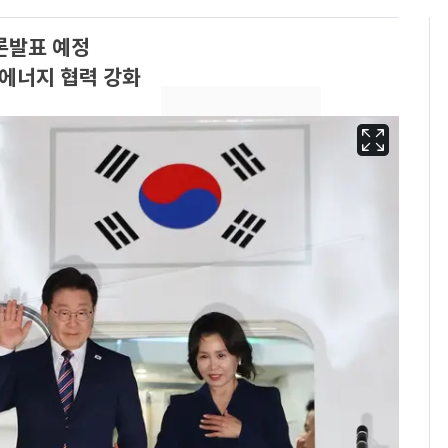
론발표 예정
·에너지 협력 강화
13호 태풍 '돌핀' 日오
6
키나와·가고시마현 접
근…26만명 대피령
"캐리비안 베이 여자 탈
7