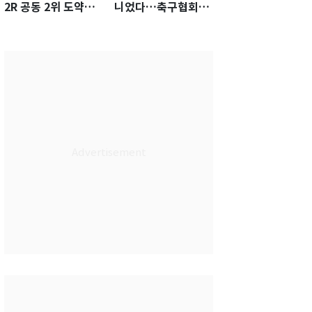
2R 공동 2위 도약…
니었다…축구협회장
통산 최다 21승 신기
출장에 부인 3회 동반
록 도전
'펑펑'