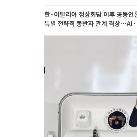
한·이탈리아 정상회담 이후 공동언
특별 전략적 동반자 관계 격상…AI