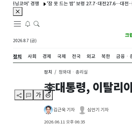
닝코어' 경쟁
'잠 못 드는 밤' 보령 27.7·대전27.6…대전·충남 
크
2026.8.7 (금)
정치
사회
경제
국제
전국
외교
북한
금융ㆍ
정치
청와대ㆍ총리실
李대통령, 이탈리아
가
김근욱 기자
심언기 기자
2026.06.11 오후 06:35