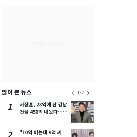
서울
30
℃
부산
30
℃
대구
30
℃
인천
32
℃
광주
31
℃
대전
30
℃
울산
30
℃
강릉
26
℃
많이 본 뉴스
1
/
2
제주
30
℃
서장훈, 28억에 산 강남
13호 태풍 '
1
6
건물 450억 내놨다…세
키나와·가고
후 차익 280억 '잭팟'
근…26만명
"10억 버는데 9억 써
"캐리비안 
2
7