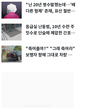
"난 20년 병수발했는데…'배
다른 형제' 존재, 유산 절반 가
져가나"
응급실 난동범, 10년 수련 주
짓수로 단숨에 제압한 간호사
화제[영상]
"죽여줄까?" "그래 죽여라"
보행자 향해 그대로 차량 돌진
한 운전자[영상]