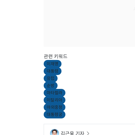
관련 키워드
이재명
대통령
유럽
순방
마타렐라
이탈리아
야외중정
대통령궁
김근욱 기자