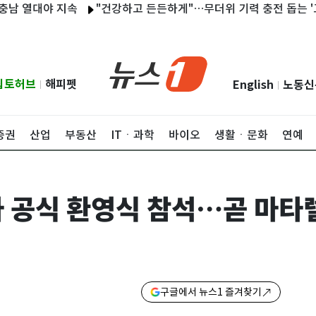
열대야 지속
"건강하고 든든하게"…무더위 기력 충전 돕는 '고단백' 
립토허브
해피펫
English
노동신
|
|
증권
산업
부동산
ITㆍ과학
바이오
생활ㆍ문화
연예
 공식 환영식 참석…곧 마타
구글에서 뉴스1 즐겨찾기