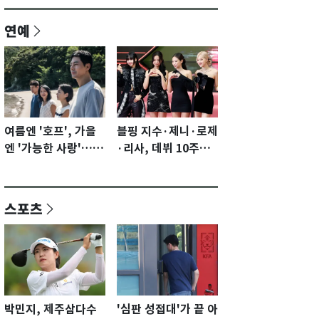
연예
여름엔 '호프', 가을
블핑 지수·제니·로제
엔 '가능한 사랑'…국
·리사, 데뷔 10주년
제영화제 수상 기대
이벤트 '완전체' 참석
감 [N이슈]
확정…기대감 UP
스포츠
박민지, 제주삼다수
'심판 성접대'가 끝 아