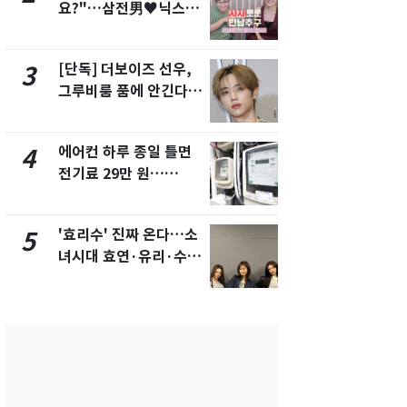
요?"…삼전男♥닉스女
의실에 남자
3:3 단체소개팅 예능 화
요"…경찰 
제
[단독] 더보이즈 선우,
[단독]중수
3
8
그루비룸 품에 안긴다…
수사관 경력
앳에어리어와 전속계약
진…법무사·
택' 유지
에어컨 하루 종일 틀면
전남광주 화
4
9
전기료 29만 원…
교통사고로 
450kWh 넘으면 '요금
지…6명 부
폭탄'
'효리수' 진짜 온다…소
축구협회, 
5
10
녀시대 효연·유리·수영
들 10여명 대
유닛 출격 [N이슈]
대' 의혹…
픽 예선 등