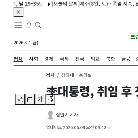
 낮 29~35도
[오늘의 날씨]제주(8일, 토)…폭염 지속, 산지·중
크
2026.8.7 (금)
정치
사회
경제
국제
전국
외교
북한
금융ㆍ
정치
청와대ㆍ총리실
李대통령, 취임 후
가
심언기 기자
업데이트 2026.06.09 오전 09:42