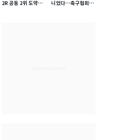
2R 공동 2위 도약…
니었다…축구협회장
통산 최다 21승 신기
출장에 부인 3회 동반
록 도전
'펑펑'