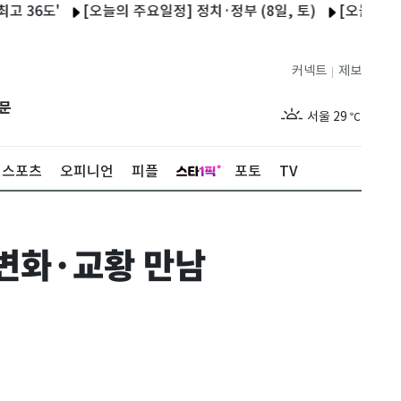
도'
[오늘의 주요일정] 정치·정부 (8일, 토)
[오늘의 국회일정] 
커넥트
제보
|
제주
27
℃
문
서울
29
℃
부산
27
℃
스포츠
오피니언
피플
포토
TV
대구
28
℃
인천
29
℃
다변화·교황 만남
광주
27
℃
대전
26
℃
울산
26
℃
강릉
26
℃
제주
27
℃