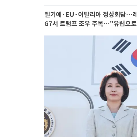
벨기에·EU·이탈리아 정상회담…레오
G7서 트럼프 조우 주목…"유럽으로