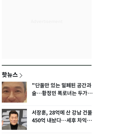
핫뉴스
"단둘만 있는 밀폐된 공간과
술…황정민 폭로녀는 두가지
에 집착했다"
서장훈, 28억에 산 강남 건물
450억 내놨다…세후 차익
280억 '잭팟'