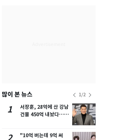
서울
29
℃
부산
27
℃
대구
28
℃
인천
29
℃
광주
27
℃
대전
26
℃
울산
26
℃
강릉
26
℃
많이 본 뉴스
1
/
2
제주
27
℃
서장훈, 28억에 산 강남
13호 태풍 '
1
6
건물 450억 내놨다…세
키나와·가고
후 차익 280억 '잭팟'
근…26만명
"10억 버는데 9억 써
"캐리비안 
2
7