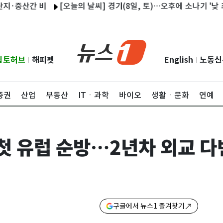
산간 비
[오늘의 날씨] 경기(8일, 토)…오후에 소나기 '낮 최고 36
립토허브
해피펫
English
노동신
|
|
증권
산업
부동산
ITㆍ과학
바이오
생활ㆍ문화
연예
 첫 유럽 순방…2년차 외교 
구글에서 뉴스1 즐겨찾기