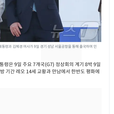
의실에 남자가 있어
요"…경찰 수사
[단독]중수청 가는 검찰
8
수사관 경력 합산 추
진…법무사·집행관 '혜
택' 유지
전남광주 화정역 인근서
9
 대통령과 김혜경 여사가 9일 경기 성남 서울공항을 통해 출국하며 인
교통사고로 40대 심정
지…6명 부상
통령은 9일 주요 7개국(G7) 정상회의 계기 8박 9일
축구협회, 외국인 심판
10
순방 기간 레오 14세 교황과 만남에서 한반도 평화에
들 10여명 대상 '성 접
대' 의혹…월드컵·올림
픽 예선 등