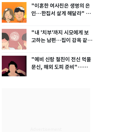
"이혼한 여사친은 생명의 은
인…한집서 살게 해달라" 남
편 요구에 '절망'
"내 '치부'까지 시모에게 보
고하는 남편…집이 감옥 같
다" 아내 고통
"예비 신랑 절친이 전신 먹물
문신, 해외 도피 준비"…예비
신부 '혼란'