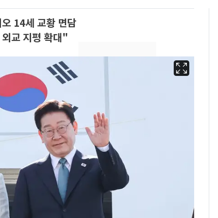
 14세 교황 면담
 외교 지평 확대"
13호 태풍 '돌핀' 日오
6
키나와·가고시마현 접
근…26만명 대피령
"캐리비안 베이 여자 탈
7