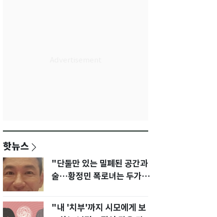
핫뉴스
"단둘만 있는 밀폐된 공간과
술…황정민 폭로녀는 두가지
에 집착했다"
"내 '치부'까지 시모에게 보