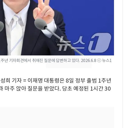
서장훈, 28억에 산 강남
7
건물 450억 내놨다…세
후 차익 280억 '잭팟'
2600만명 사로잡은 '바
8
나나킥 베이비'…농심
의 깜짝 선물
년 기자회견에서 취재진 질문에 답변하고 있다. 2026.6.8 ⓒ 뉴스1
축구협회, 외국인 심판
9
들 10여명 대상 '성 접
대' 의혹…월드컵·올림
성희 기자 = 이재명 대통령은 8일 정부 출범 1주년
픽 예선 등
 마주 앉아 질문을 받았다. 당초 예정된 1시간 30
美 상원 클래리티법 처
10
리 난항…민주당 "윤리
·AML 보완 우선"