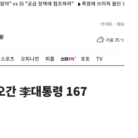
 與 "공급 정책에 협조하라"
폭염에 쓰러져 울던 노숙인…경찰 도
커넥트
제보
|
제주
30
℃
문
서울
35
℃
부산
33
℃
스포츠
오피니언
피플
포토
TV
대구
36
℃
인천
36
℃
간 李대통령 167
광주
36
℃
대전
35
℃
울산
33
℃
강릉
31
℃
제주
30
℃