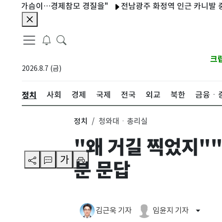
 가슴이…경제참모 경질을"
전남광주 화정역 인근 카니발 중앙선 침범
크
2026.8.7 (금)
정치
사회
경제
국제
전국
외교
북한
금융ㆍ
정치
청와대ㆍ총리실
"왜 거길 찍었지"
가
분 문답
김근욱 기자
임윤지 기자