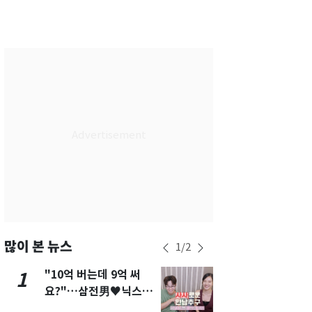
서울
35
℃
부산
33
℃
대구
36
℃
인천
36
℃
광주
36
℃
대전
35
℃
울산
33
℃
강릉
31
℃
제주
30
℃
많이 본 뉴스
1
/
2
"10억 버는데 9억 써
"캐리비안 
1
6
요?"…삼전男♥닉스女
의실에 남자
3:3 단체소개팅 예능 화
요"…경찰 