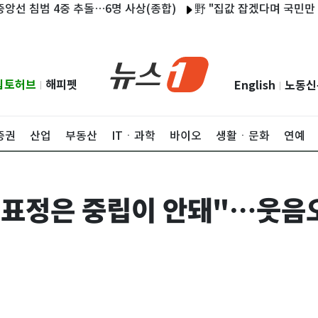
 4중 추돌…6명 사상(종합)
野 "집값 잡겠다며 국민만 잡아" vs
립토허브
해피펫
English
노동신
|
|
증권
산업
부동산
ITㆍ과학
바이오
생활ㆍ문화
연예
"표정은 중립이 안돼"…웃음오