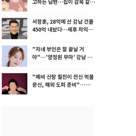
고하는 남편…집이 감옥 같
다" 아내 고통
서장훈, 28억에 산 강남 건물
450억 내놨다…세후 차익
280억 '잭팟'
"자네 부인은 잘 끝날 거
야"…'양정원 무마' 강남 경
찰, 다른 돈도 받은 정황
"예비 신랑 절친이 전신 먹물
문신, 해외 도피 준비"…예비
신부 '혼란'