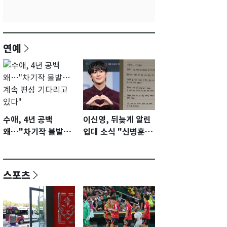
연예
수애, 4년 공백
이신영, 뒤늦게 알린
왜…"차기작 불발…
입대 소식 "신병훈련
계속 편성 기다리고
수료…군생활 집중"
있다"
스포츠