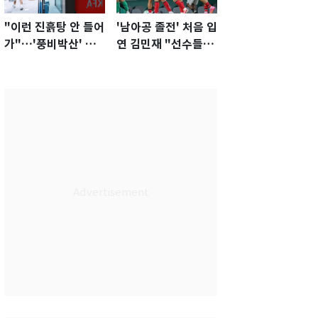
"이런 진흙탕 안 들어
'남아공 졸전' 처음 입
가"…'풍비박산' 축
연 김민재 "선수들도
구협회장 후보 '실종'
못 하기는 했다"