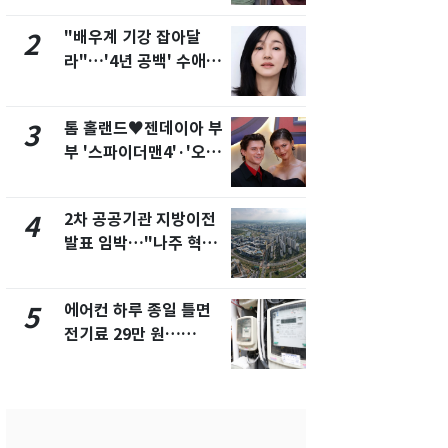
제
"배우계 기강 잡아달
서장훈, 28
2
7
라"…'4년 공백' 수애,
건물 450
SNS 오픈·프로필 공개
후 차익 280
화제
톰 홀랜드♥젠데이아 부
2600만명 
3
8
부 '스파이더맨4'·'오디
나나킥 베이
세이'로 극장 장악
의 깜짝 선물
2차 공공기관 지방이전
축구협회, 
4
9
발표 임박…"나주 혁신
들 10여명 대
도시 최적"
대' 의혹…
픽 예선 등
에어컨 하루 종일 틀면
美 상원 클
5
10
전기료 29만 원…
리 난항…민
450kWh 넘으면 '요금
·AML 보완
폭탄'