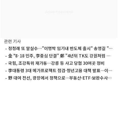
관련 기사
정청래 또 말실수…"이명박 임기내 반도체 출시" 송영길 "실
수한줄도 몰라"
金 "8·18 민주, 李중심 단결" 鄭 "4년뒤 TK도 강원처럼 승
리"(종합)
국힘, 조강특위 재가동…강릉 등 사고 당협 30여곳 정비
李대통령 3대 메가프로젝트 점검·청년고용 대책 발표…이번
주(10~16일) 주요 일정
野 대여 전선, 광장에서 정책으로…부동산·ETF·보완수사권
3축