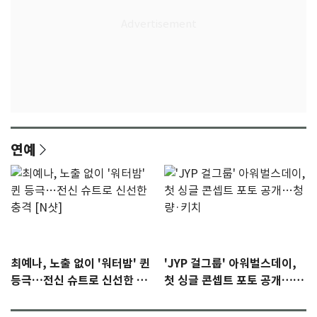
연예
최예나, 노출 없이 '워터밤' 퀸
'JYP 걸그룹' 아워벌스데이,
등극…전신 슈트로 신선한 충
첫 싱글 콘셉트 포토 공개…청
격 [N샷]
량·키치