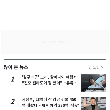
많이 본 뉴스
1
/
2
'김구라子' 그리, 할머니외 여행서
1
"친모 전라도에 잘 있어"…유튜브
서 언급
서장훈, 28억에 산 강남 건물 450
2
억 내놨다…세후 차익 280억 '잭팟'