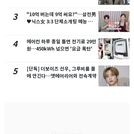
"10억 버는데 9억 써요?"…삼전男
3
♥닉스女 3:3 단체소개팅 예능 화
제
에어컨 하루 종일 틀면 전기료 29만
4
원…450kWh 넘으면 '요금 폭탄'
[단독] 더보이즈 선우, 그루비룸 품
5
에 안긴다…앳에어리어와 전속계약