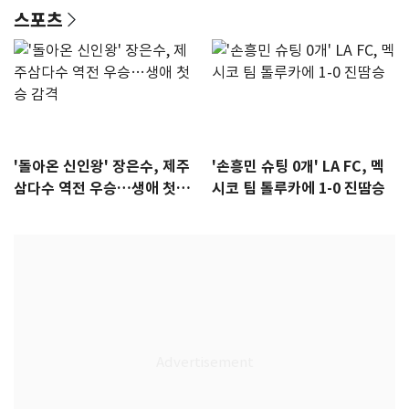
스포츠
'돌아온 신인왕' 장은수, 제주
'손흥민 슈팅 0개' LA FC, 멕
삼다수 역전 우승…생애 첫승
시코 팀 톨루카에 1-0 진땀승
감격