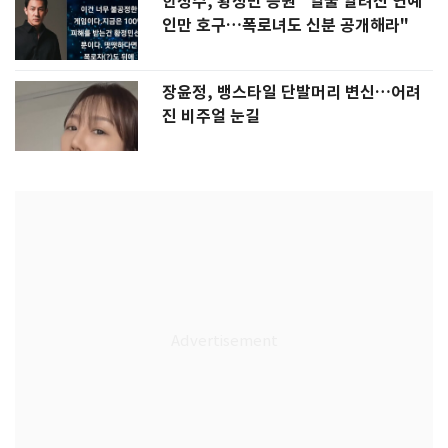
한정수, 황정민 응원 "얼굴 알려진 연예
인만 호구…폭로녀도 신분 공개해라"
장윤정, 뱅스타일 단발머리 변신…어려
진 비주얼 눈길