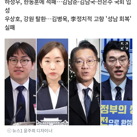
하정우, 한동훈에 석패…김남준·김남국·전은수 국회 입
성
우상호, 강원 탈환…김병욱, 李정치적 고향 '성남 회복'
실패
ⓒ 뉴스1 윤주희 디자이너