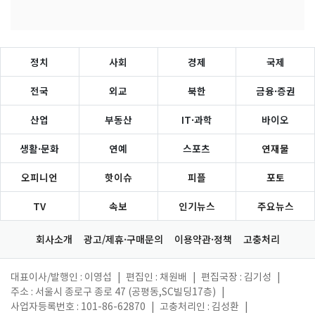
정치
사회
경제
국제
전국
외교
북한
금융·증권
산업
부동산
IT·과학
바이오
생활·문화
연예
스포츠
연재물
오피니언
핫이슈
피플
포토
TV
속보
인기뉴스
주요뉴스
회사소개
광고/제휴·구매문의
이용약관·정책
고충처리
대표이사/발행인 : 이영섭
|
편집인 : 채원배
|
편집국장 : 김기성
|
주소 : 서울시 종로구 종로 47 (공평동,SC빌딩17층)
|
사업자등록번호 : 101-86-62870
|
고충처리인 : 김성환
|