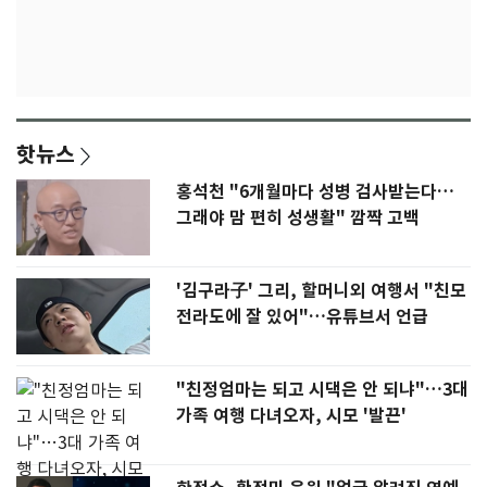
핫뉴스
홍석천 "6개월마다 성병 검사받는다…
그래야 맘 편히 성생활" 깜짝 고백
'김구라子' 그리, 할머니외 여행서 "친모
전라도에 잘 있어"…유튜브서 언급
"친정엄마는 되고 시댁은 안 되냐"…3대
가족 여행 다녀오자, 시모 '발끈'