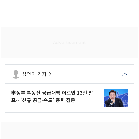
심언기 기자
李정부 부동산 공급대책 이르면 13일 발
표…'신규 공급·속도' 총력 집중