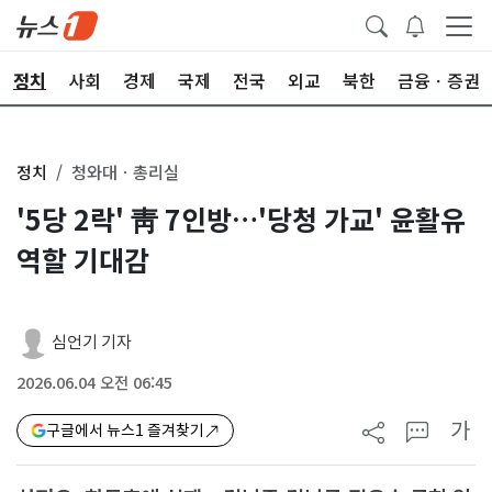
정치
사회
경제
국제
전국
외교
북한
금융ㆍ증권
정치
청와대ㆍ총리실
'5당 2락' 靑 7인방…'당청 가교' 윤활유
역할 기대감
심언기 기자
2026.06.04 오전 06:45
가
구글에서 뉴스1 즐겨찾기