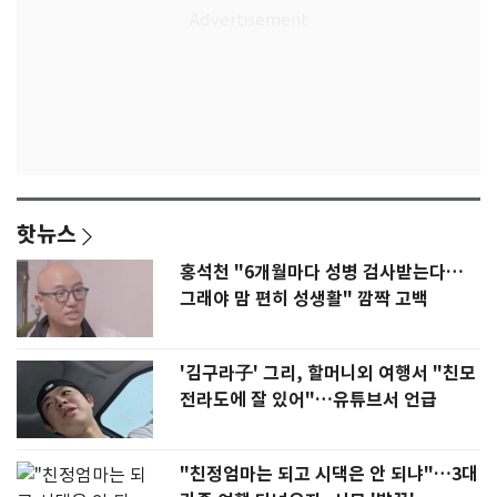
핫뉴스
홍석천 "6개월마다 성병 검사받는다…
그래야 맘 편히 성생활" 깜짝 고백
'김구라子' 그리, 할머니외 여행서 "친모
전라도에 잘 있어"…유튜브서 언급
"친정엄마는 되고 시댁은 안 되냐"…3대