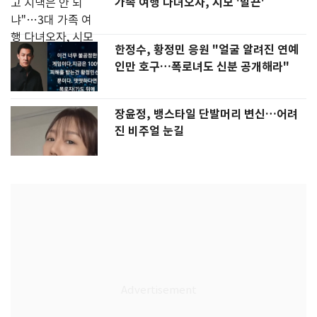
가족 여행 다녀오자, 시모 '발끈'
한정수, 황정민 응원 "얼굴 알려진 연예
인만 호구…폭로녀도 신분 공개해라"
장윤정, 뱅스타일 단발머리 변신…어려
진 비주얼 눈길