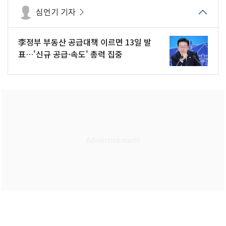
심언기 기자
李정부 부동산 공급대책 이르면 13일 발
표…'신규 공급·속도' 총력 집중