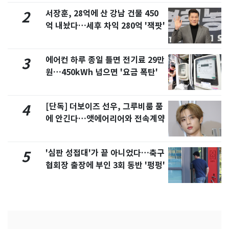
서장훈, 28억에 산 강남 건물 450
2
억 내놨다…세후 차익 280억 '잭팟'
에어컨 하루 종일 틀면 전기료 29만
3
원…450kWh 넘으면 '요금 폭탄'
[단독] 더보이즈 선우, 그루비룸 품
4
에 안긴다…앳에어리어와 전속계약
'심판 성접대'가 끝 아니었다…축구
5
협회장 출장에 부인 3회 동반 '펑펑'