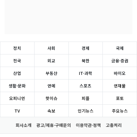
정치
사회
경제
국제
전국
외교
북한
금융·증권
산업
부동산
IT·과학
바이오
생활·문화
연예
스포츠
연재물
오피니언
핫이슈
피플
포토
TV
속보
인기뉴스
주요뉴스
회사소개
광고/제휴·구매문의
이용약관·정책
고충처리