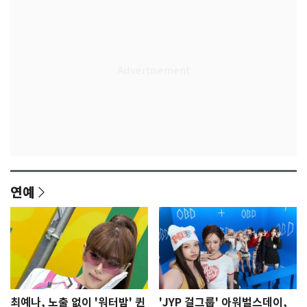
연예
최예나, 노출 없이 '워터밤' 퀸
'JYP 걸그룹' 아워벌스데이,