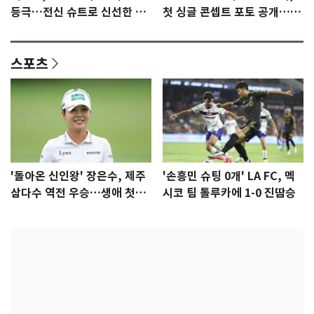
등극…전신 슈트로 신선한 충
첫 싱글 콘셉트 포토 공개…청
격 [N샷]
량·키치
스포츠
'돌아온 신인왕' 장은수, 제주
'손흥민 슈팅 0개' LA FC, 멕
삼다수 역전 우승…생애 첫승
시코 팀 톨루카에 1-0 진땀승
감격