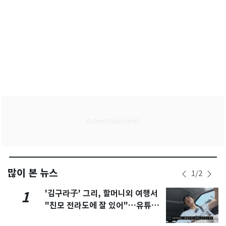
많이 본 뉴스
1
/
2
'김구라子' 그리, 할머니외 여행서
1
"친모 전라도에 잘 있어"…유튜브
서 언급