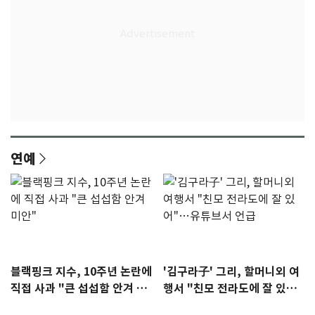
연예
블랙핑크 지수, 10주년 논란에
'김구라子' 그리, 할머니외 여
직접 사과 "큰 섭섭함 안겨 미
행서 "친모 전라도에 잘 있
안"
어"…유튜브서 언급