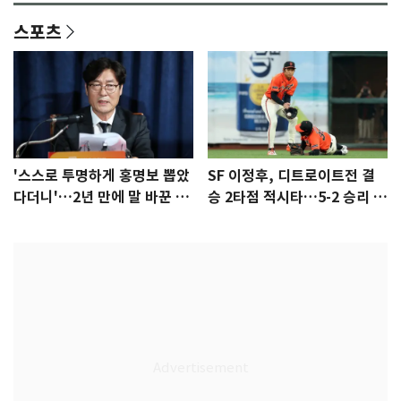
스포츠
'스스로 투명하게 홍명보 뽑았
SF 이정후, 디트로이트전 결
다더니'…2년 만에 말 바꾼 이
승 2타점 적시타…5-2 승리 견
임생
인