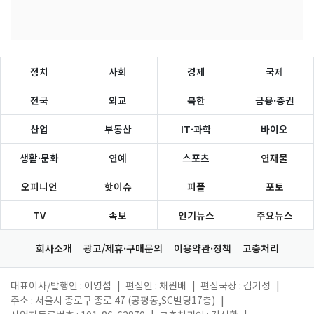
정치
사회
경제
국제
전국
외교
북한
금융·증권
산업
부동산
IT·과학
바이오
생활·문화
연예
스포츠
연재물
오피니언
핫이슈
피플
포토
TV
속보
인기뉴스
주요뉴스
회사소개
광고/제휴·구매문의
이용약관·정책
고충처리
대표이사/발행인 : 이영섭
|
편집인 : 채원배
|
편집국장 : 김기성
|
주소 : 서울시 종로구 종로 47 (공평동,SC빌딩17층)
|