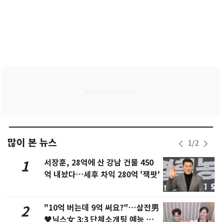
많이 본 뉴스
1
/
2
서장훈, 28억에 산 강남 건물 450
1
억 내놨다…세후 차익 280억 '잭팟'
"10억 버는데 9억 써요?"…삼전男
2
♥닉스女 3:3 단체소개팅 예능 화