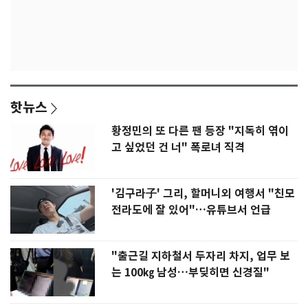
핫뉴스
황정민의 또 다른 팬 등장 "지독히 엮이
고 싶었던 건 너" 폭로녀 직격
'김구라子' 그리, 할머니외 여행서 "친모
전라도에 잘 있어"…유튜브서 언급
"출근길 지하철서 두자리 차지, 업무 보
는 100㎏ 남성…부딪히면 신경질"