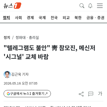
정치
사회
경제
국제
전국
외교
북한
금융ㆍ증권
정치
청와대ㆍ총리실
"텔레그램도 불안" 靑 참모진, 메신저
'시그널' 교체 바람
김근욱 기자
2026.05.16 오전 07:05
가
구글에서 뉴스1 즐겨찾기