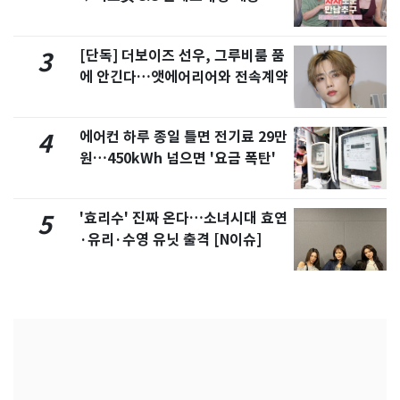
제
[단독] 더보이즈 선우, 그루비룸 품
3
에 안긴다…앳에어리어와 전속계약
에어컨 하루 종일 틀면 전기료 29만
4
원…450kWh 넘으면 '요금 폭탄'
'효리수' 진짜 온다…소녀시대 효연
5
·유리·수영 유닛 출격 [N이슈]