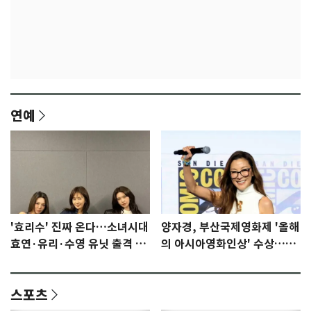
연예
'효리수' 진짜 온다…소녀시대
양자경, 부산국제영화제 '올해
효연·유리·수영 유닛 출격 [N
의 아시아영화인상' 수상…15
이슈]
년만에 부산 온다
스포츠