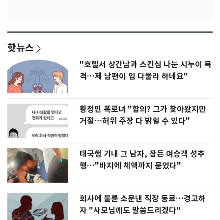
핫뉴스
"호텔서 상간남과 스킨십 나눈 시누이 목
격…제 남편이 입 다물라 하네요"
황정민 폭로녀 "합의? 그가 찾아왔지만
거절…허위 주장 다 밝힐 수 있다"
태국행 기내 그 남자, 잠든 여승객 성추
행…"바지에 체액까지 묻었다"
회사에 불륜 소문낸 직장 동료…경고하
자 "사모님께도 말씀드리겠다"