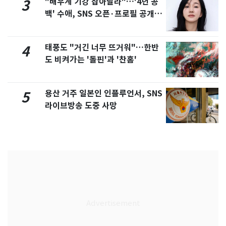
"배우계 기강 잡아달라"…'4년 공
3
백' 수애, SNS 오픈·프로필 공개
화제
태풍도 "거긴 너무 뜨거워"…한반
4
도 비켜가는 '돌핀'과 '찬홈'
용산 거주 일본인 인플루언서, SNS
5
라이브방송 도중 사망