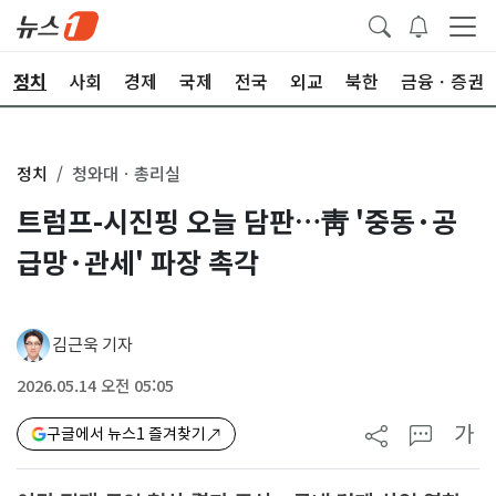
정치
사회
경제
국제
전국
외교
북한
금융ㆍ증권
정치
청와대ㆍ총리실
트럼프-시진핑 오늘 담판…靑 '중동·공
급망·관세' 파장 촉각
김근욱 기자
2026.05.14 오전 05:05
가
구글에서 뉴스1 즐겨찾기