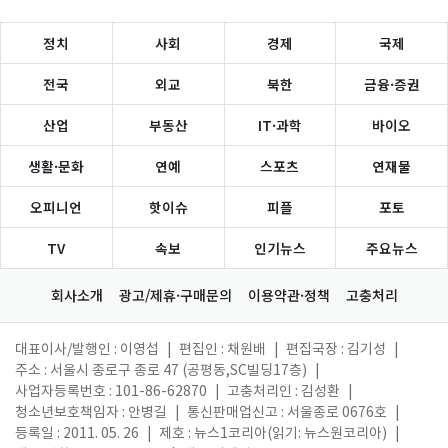
정치
사회
경제
국제
전국
외교
북한
금융·증권
산업
부동산
IT·과학
바이오
생활·문화
연예
스포츠
연재물
오피니언
핫이슈
피플
포토
TV
속보
인기뉴스
주요뉴스
회사소개
광고/제휴·구매문의
이용약관·정책
고충처리
대표이사/발행인 : 이영섭
|
편집인 : 채원배
|
편집국장 : 김기성
|
주소 : 서울시 종로구 종로 47 (공평동,SC빌딩17층)
|
사업자등록번호 : 101-86-62870
|
고충처리인 : 김성환
|
청소년보호책임자 : 안병길
|
통신판매업신고 : 서울종로 0676호
|
등록일 : 2011. 05. 26
|
제호 : 뉴스1코리아(읽기: 뉴스원코리아)
|