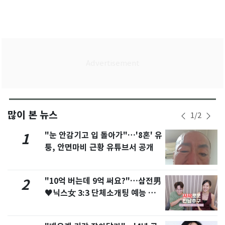
많이 본 뉴스
1
/
2
"눈 안감기고 입 돌아가"…'8혼' 유
1
퉁, 안면마비 근황 유튜브서 공개
"10억 버는데 9억 써요?"…삼전男
2
♥닉스女 3:3 단체소개팅 예능 화
제