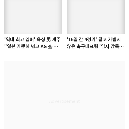
'역대 최고 멤버' 육상 男 계주
'16일 간 4경기' 결코 가볍지
"일본 가뿐히 넘고 AG 金 따겠
않은 축구대표팀 '임시 감독'
다"
무게