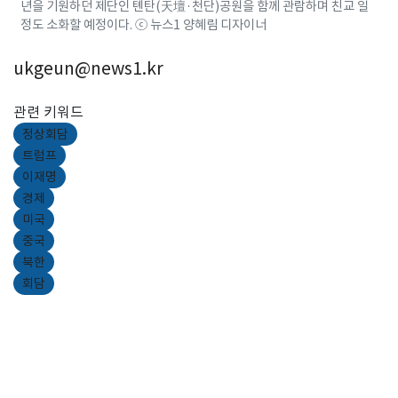
년을 기원하던 제단인 톈탄(天壇·천단)공원을 함께 관람하며 친교 일
정도 소화할 예정이다. ⓒ 뉴스1 양혜림 디자이너
ukgeun@news1.kr
관련 키워드
정상회담
트럼프
이재명
경제
미국
중국
북한
회담