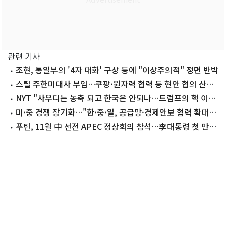
관련 기사
조현, 통일부의 '4자 대화' 구상 등에 "이상주의적" 정면 반박
스틸 주한미대사 부임…쿠팡·원자력 협력 등 현안 협의 산적
(종합)
NYT "사우디는 농축 되고 한국은 안되나…트럼프의 핵 이중
잣대"
미·중 경쟁 장기화…"한·중·일, 공급망·경제안보 협력 확대
해야"
푸틴, 11월 中 선전 APEC 정상회의 참석…李대통령 첫 만남
주목