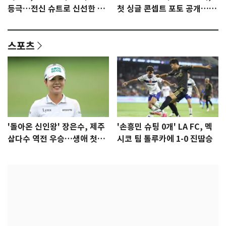
등극…전신 슈트로 신선한 충
첫 싱글 콘셉트 포토 공개…청
격 [N샷]
량·키치
스포츠
'돌아온 신인왕' 장은수, 제주
'손흥민 슈팅 0개' LA FC, 멕
삼다수 역전 우승…생애 첫승
시코 팀 톨루카에 1-0 진땀승
감격