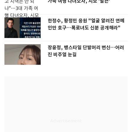
가족 여행 다녀오자, 시모 '발끈'
한정수, 황정민 응원 "얼굴 알려진 연예
인만 호구…폭로녀도 신분 공개해라"
장윤정, 뱅스타일 단발머리 변신…어려
진 비주얼 눈길