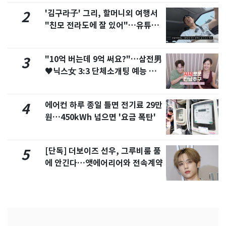
'김구라子' 그리, 할머니외 여행서
2
"친모 전라도에 잘 있어"…유튜브
서 언급
"10억 버는데 9억 써요?"…삼전男
3
♥닉스女 3:3 단체소개팅 예능 화
제
에어컨 하루 종일 틀면 전기료 29만
4
원…450kWh 넘으면 '요금 폭탄'
[단독] 더보이즈 선우, 그루비룸 품
5
에 안긴다…앳에어리어와 전속계약