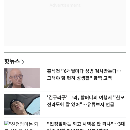
핫뉴스
홍석천 "6개월마다 성병 검사받는다…
그래야 맘 편히 성생활" 깜짝 고백
'김구라子' 그리, 할머니외 여행서 "친모
전라도에 잘 있어"…유튜브서 언급
"친정엄마는 되고 시댁은 안 되냐"…3대