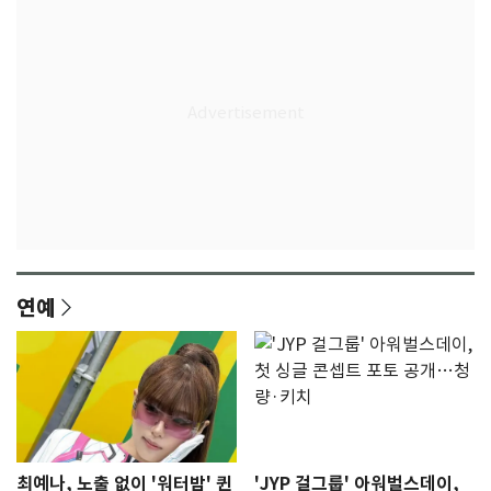
연예
최예나, 노출 없이 '워터밤' 퀸
'JYP 걸그룹' 아워벌스데이,