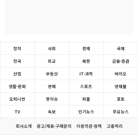
정치
사회
경제
국제
전국
외교
북한
금융·증권
산업
부동산
IT·과학
바이오
생활·문화
연예
스포츠
연재물
오피니언
핫이슈
피플
포토
TV
속보
인기뉴스
주요뉴스
회사소개
광고/제휴·구매문의
이용약관·정책
고충처리