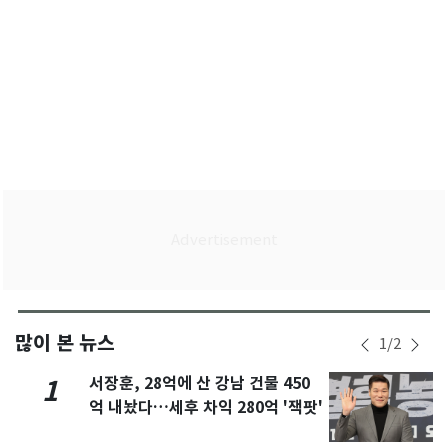
많이 본 뉴스
1
/
2
서장훈, 28억에 산 강남 건물 450
1
억 내놨다…세후 차익 280억 '잭팟'