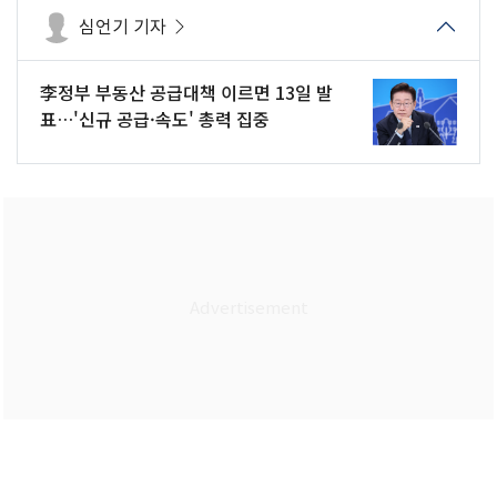
심언기 기자
李정부 부동산 공급대책 이르면 13일 발
표…'신규 공급·속도' 총력 집중