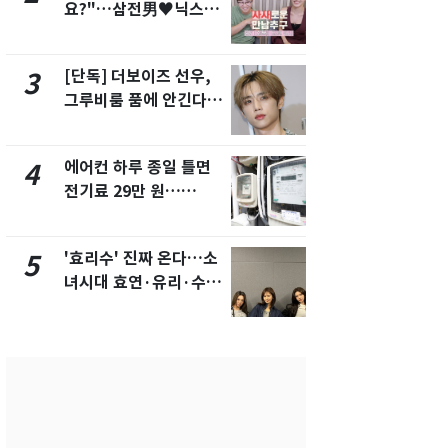
요?"…삼전男♥닉스女
의실에 남자
3:3 단체소개팅 예능 화
요"…경찰 
제
[단독] 더보이즈 선우,
[단독]중수
3
8
그루비룸 품에 안긴다…
수사관 경력
앳에어리어와 전속계약
진…법무사·
택' 유지
에어컨 하루 종일 틀면
전남광주 화
4
9
전기료 29만 원…
교통사고로 
450kWh 넘으면 '요금
지…6명 부
폭탄'
'효리수' 진짜 온다…소
축구협회, 
5
10
녀시대 효연·유리·수영
들 10여명 대
유닛 출격 [N이슈]
대' 의혹…
픽 예선 등