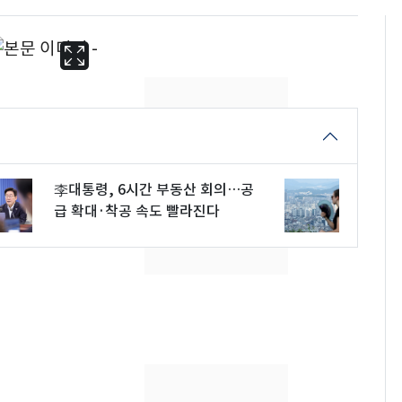
李대통령, 6시간 부동산 회의…공
급 확대·착공 속도 빨라진다
13호 태풍 '돌핀' 日오
6
키나와·가고시마현 접
근…26만명 대피령
"캐리비안 베이 여자 탈
7