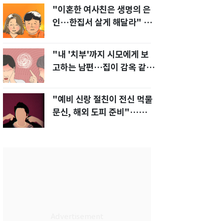
"이혼한 여사친은 생명의 은
인…한집서 살게 해달라" 남
편 요구에 '절망'
"내 '치부'까지 시모에게 보
고하는 남편…집이 감옥 같
다" 아내 고통
"예비 신랑 절친이 전신 먹물
문신, 해외 도피 준비"…예비
신부 '혼란'