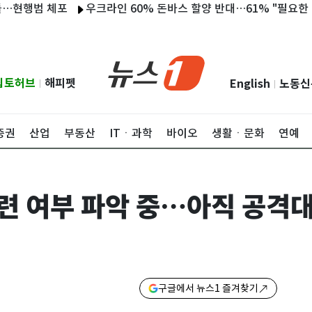
행범 체포
우크라인 60% 돈바스 할양 반대…61% "필요한 만큼 
립토허브
해피펫
English
노동신
|
|
증권
산업
부동산
ITㆍ과학
바이오
생활ㆍ문화
연예
관련 여부 파악 중…아직 공격
구글에서 뉴스1 즐겨찾기