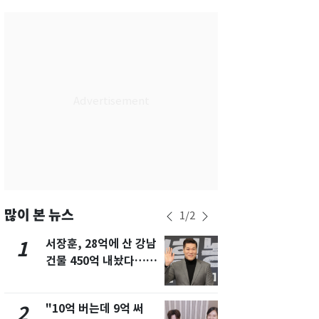
서울
32
℃
부산
28
℃
대구
29
℃
인천
30
℃
광주
30
℃
대전
29
℃
울산
28
℃
강릉
25
℃
많이 본 뉴스
1
/
2
제주
28
℃
서장훈, 28억에 산 강남
13호 태풍 '
1
6
건물 450억 내놨다…세
키나와·가고
후 차익 280억 '잭팟'
근…26만명
"10억 버는데 9억 써
"캐리비안 
2
7