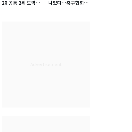
2R 공동 2위 도약…
니었다…축구협회장
통산 최다 21승 신기
출장에 부인 3회 동반
록 도전
'펑펑'