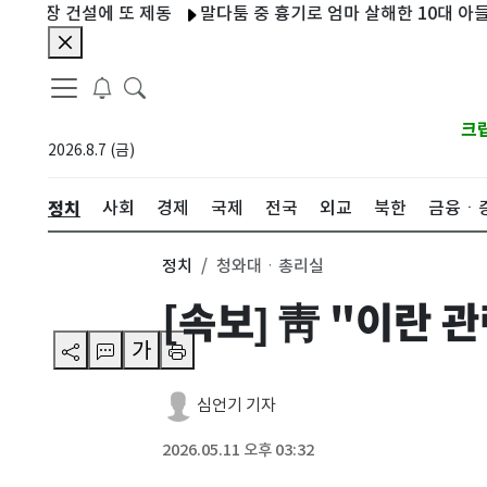
장 건설에 또 제동
말다툼 중 흉기로 엄마 살해한 10대 아들…현
크
2026.8.7 (금)
정치
사회
경제
국제
전국
외교
북한
금융ㆍ
정치
청와대ㆍ총리실
[속보] 靑 "이란 
가
심언기 기자
2026.05.11 오후 03:32