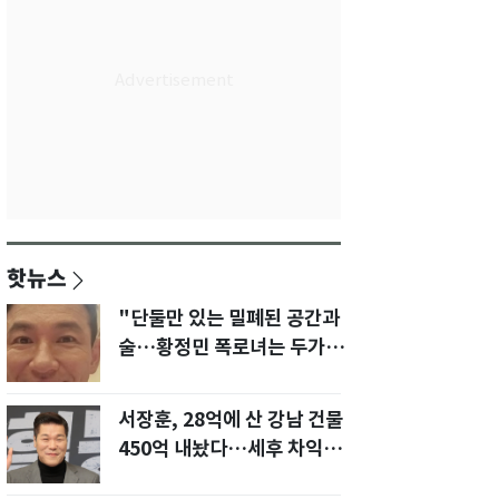
핫뉴스
"단둘만 있는 밀폐된 공간과
술…황정민 폭로녀는 두가지
에 집착했다"
서장훈, 28억에 산 강남 건물
450억 내놨다…세후 차익
280억 '잭팟'