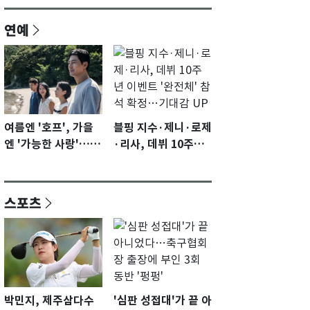
연예
여름엔 '호프', 가을
블핑 지수·제니·로제
엔 '가능한 사랑'…국
·리사, 데뷔 10주년
제영화제 수상 기대
이벤트 '완전체' 참석
감 [N이슈]
확정…기대감 UP
스포츠
박민지, 제주삼다수
'심판 성접대'가 끝 아