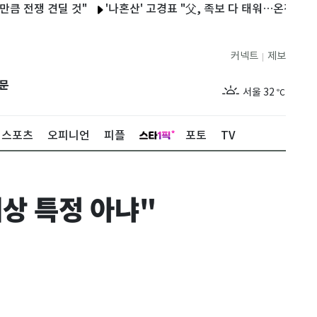
전쟁 견딜 것"
'나혼산' 고경표 "父, 족보 다 태워…온전히 네 삶 
커넥트
제보
|
제주
28
℃
문
서울
32
℃
부산
28
℃
스포츠
오피니언
피플
포토
TV
대구
29
℃
인천
30
℃
대상 특정 아냐"
광주
30
℃
대전
29
℃
울산
28
℃
강릉
25
℃
제주
28
℃