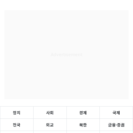
정치
사회
경제
국제
전국
외교
북한
금융·증권