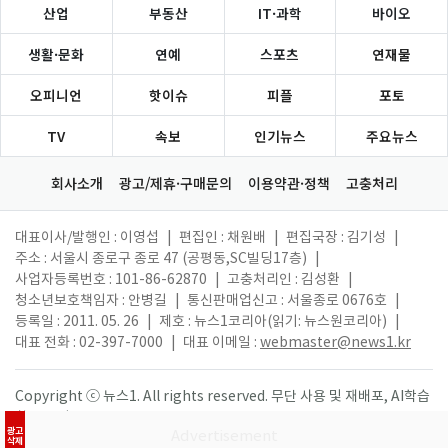
산업
부동산
IT·과학
바이오
생활·문화
연예
스포츠
연재물
오피니언
핫이슈
피플
포토
TV
속보
인기뉴스
주요뉴스
회사소개
광고/제휴·구매문의
이용약관·정책
고충처리
대표이사/발행인 : 이영섭
|
편집인 : 채원배
|
편집국장 : 김기성
|
주소 : 서울시 종로구 종로 47 (공평동,SC빌딩17층)
|
사업자등록번호 : 101-86-62870
|
고충처리인 : 김성환
|
청소년보호책임자 : 안병길
|
통신판매업신고 : 서울종로 0676호
|
등록일 : 2011. 05. 26
|
제호 : 뉴스1코리아(읽기: 뉴스원코리아)
|
대표 전화 : 02-397-7000
|
대표 이메일 :
webmaster@news1.kr
Copyright ⓒ 뉴스1. All rights reserved. 무단 사용 및 재배포, AI학습
활용 금지.
광고
삭제