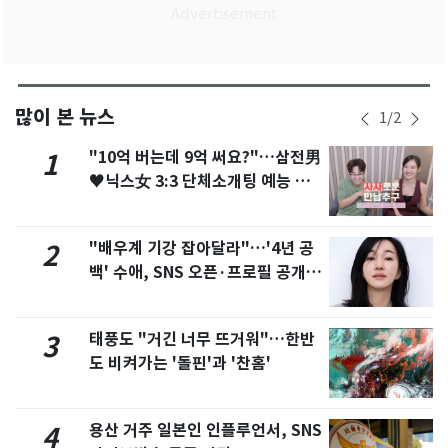
많이 본 뉴스
1
/
2
"10억 버는데 9억 써요?"…삼전男
1
♥닉스女 3:3 단체소개팅 예능 화
제
"배우계 기강 잡아달라"…'4년 공
2
백' 수애, SNS 오픈·프로필 공개
화제
태풍도 "거긴 너무 뜨거워"…한반
3
도 비켜가는 '돌핀'과 '찬홈'
용산 거주 일본인 인플루언서, SNS
4