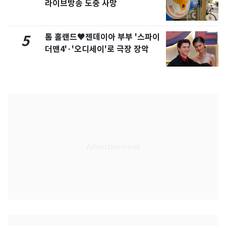
라이브방송 도중 사망
톰 홀랜드♥젠데이아 부부 '스파이
5
더맨4'·'오디세이'로 극장 장악