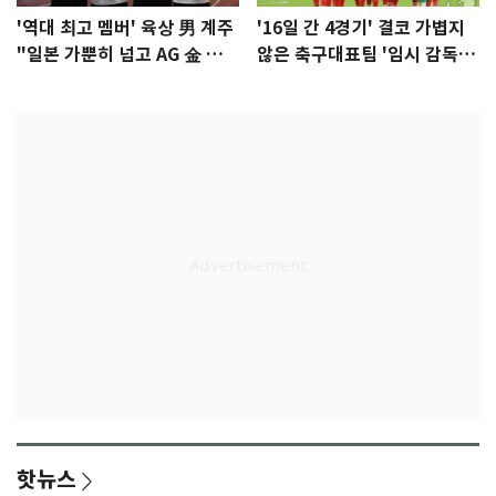
'역대 최고 멤버' 육상 男 계주
'16일 간 4경기' 결코 가볍지
"일본 가뿐히 넘고 AG 金 따겠
않은 축구대표팀 '임시 감독'
다"
무게
핫뉴스