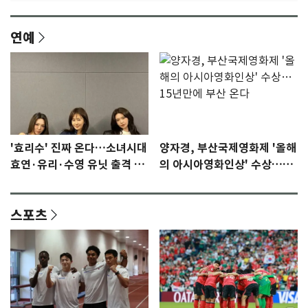
연예
'효리수' 진짜 온다…소녀시대
양자경, 부산국제영화제 '올해
효연·유리·수영 유닛 출격 [N
의 아시아영화인상' 수상…15
이슈]
년만에 부산 온다
스포츠