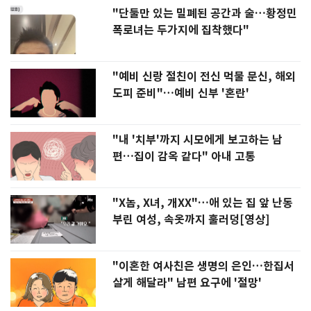
"단둘만 있는 밀폐된 공간과 술…황정민
폭로녀는 두가지에 집착했다"
"예비 신랑 절친이 전신 먹물 문신, 해외
도피 준비"…예비 신부 '혼란'
"내 '치부'까지 시모에게 보고하는 남
편…집이 감옥 같다" 아내 고통
"X놈, X녀, 개XX"…애 있는 집 앞 난동
부린 여성, 속옷까지 훌러덩[영상]
"이혼한 여사친은 생명의 은인…한집서
살게 해달라" 남편 요구에 '절망'