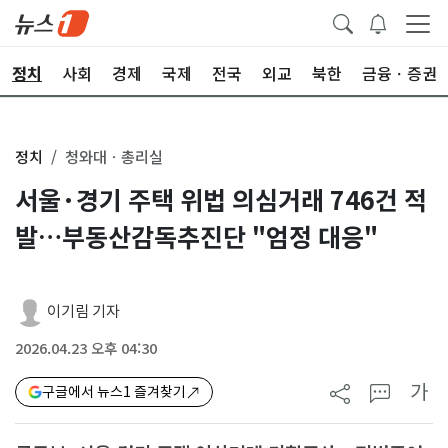
정치
사회
경제
국제
전국
외교
북한
금융ㆍ증권
정치
청와대ㆍ총리실
서울·경기 주택 위법 의심거래 746건 적
발…부동산감독추진단 "엄정 대응"
이기림 기자
2026.04.23 오후 04:30
가
구글에서 뉴스1 즐겨찾기