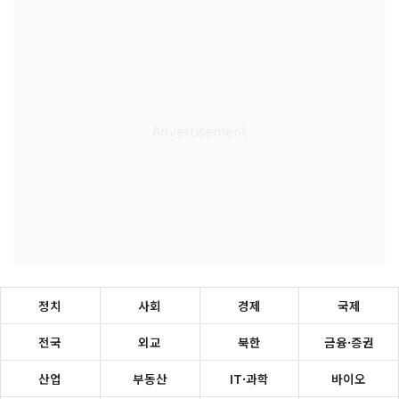
정치
사회
경제
국제
전국
외교
북한
금융·증권
산업
부동산
IT·과학
바이오