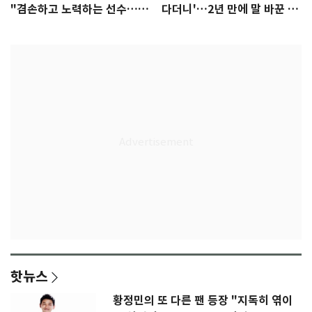
"겸손하고 노력하는 선수…좋
다더니'…2년 만에 말 바꾼 이
은 첫인상"
임생
핫뉴스
황정민의 또 다른 팬 등장 "지독히 엮이