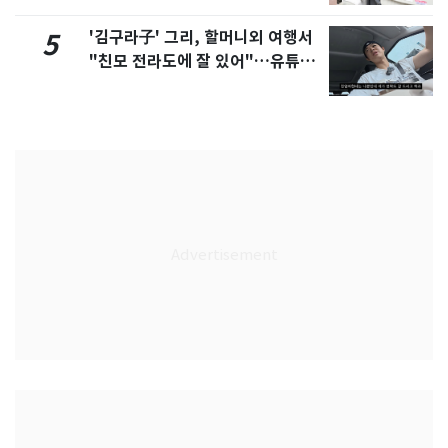
'김구라子' 그리, 할머니외 여행서
5
"친모 전라도에 잘 있어"…유튜브
서 언급