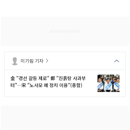
이기림 기자
金 "경선 갈등 제로" 鄭 "진흙탕 사과부
터"…宋 "노사모 왜 정치 이용"(종합)