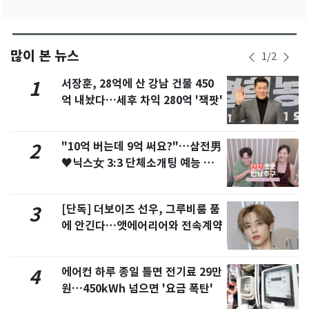
많이 본 뉴스
1
/
2
서장훈, 28억에 산 강남 건물 450
1
억 내놨다…세후 차익 280억 '잭팟'
"10억 버는데 9억 써요?"…삼전男
2
♥닉스女 3:3 단체소개팅 예능 화
제
[단독] 더보이즈 선우, 그루비룸 품
3
에 안긴다…앳에어리어와 전속계약
에어컨 하루 종일 틀면 전기료 29만
4
원…450kWh 넘으면 '요금 폭탄'