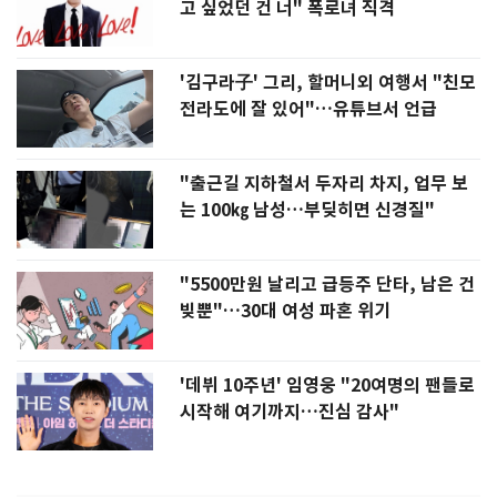
고 싶었던 건 너" 폭로녀 직격
'김구라子' 그리, 할머니외 여행서 "친모
전라도에 잘 있어"…유튜브서 언급
"출근길 지하철서 두자리 차지, 업무 보
는 100㎏ 남성…부딪히면 신경질"
"5500만원 날리고 급등주 단타, 남은 건
빚뿐"…30대 여성 파혼 위기
'데뷔 10주년' 임영웅 "20여명의 팬들로
시작해 여기까지…진심 감사"