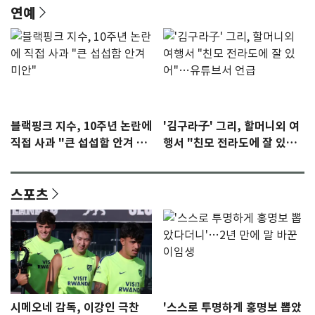
연예
블랙핑크 지수, 10주년 논란에
'김구라子' 그리, 할머니외 여
직접 사과 "큰 섭섭함 안겨 미
행서 "친모 전라도에 잘 있
안"
어"…유튜브서 언급
스포츠
시메오네 감독, 이강인 극찬
'스스로 투명하게 홍명보 뽑았