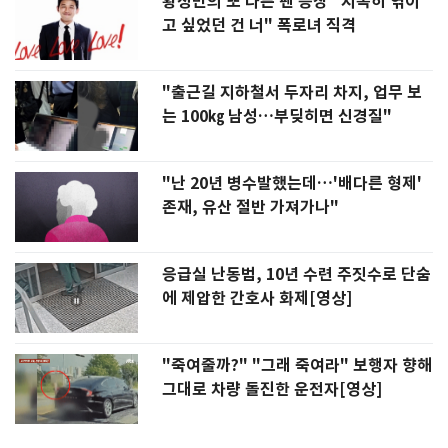
황정민의 또 다른 팬 등장 "지독히 엮이
고 싶었던 건 너" 폭로녀 직격
"출근길 지하철서 두자리 차지, 업무 보
는 100㎏ 남성…부딪히면 신경질"
"난 20년 병수발했는데…'배다른 형제'
존재, 유산 절반 가져가나"
응급실 난동범, 10년 수련 주짓수로 단숨
에 제압한 간호사 화제[영상]
"죽여줄까?" "그래 죽여라" 보행자 향해
그대로 차량 돌진한 운전자[영상]