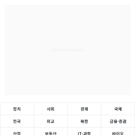
정치
사회
경제
국제
전국
외교
북한
금융·증권
산업
부동산
IT·과학
바이오