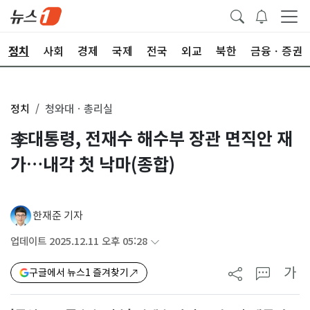
정치
사회
경제
국제
전국
외교
북한
금융ㆍ증권
정치
청와대ㆍ총리실
李대통령, 전재수 해수부 장관 면직안 재
가…내각 첫 낙마(종합)
한재준 기자
업데이트 2025.12.11 오후 05:28
가
구글에서 뉴스1 즐겨찾기