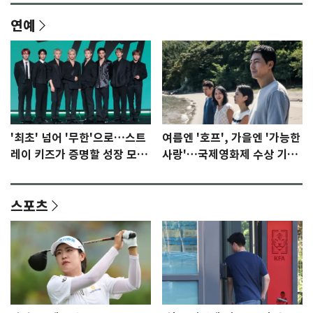
연예
'최초' 넘어 '무한'으로…스트
여름엔 '호프', 가을엔 '가능한
레이 키즈가 증명할 성장 모멘
사랑'…국제영화제 수상 기대
텀 [N이슈]
감 [N이슈]
스포츠