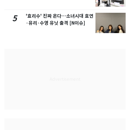
'효리수' 진짜 온다…소녀시대 효연
5
·유리·수영 유닛 출격 [N이슈]