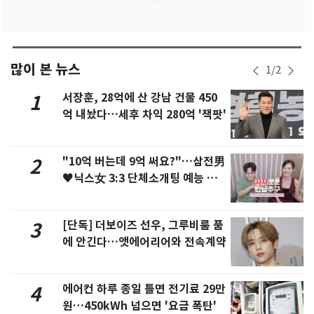
많이 본 뉴스
1
/
2
서장훈, 28억에 산 강남 건물 450
1
억 내놨다…세후 차익 280억 '잭팟'
"10억 버는데 9억 써요?"…삼전男
2
♥닉스女 3:3 단체소개팅 예능 화
제
[단독] 더보이즈 선우, 그루비룸 품
3
에 안긴다…앳에어리어와 전속계약
에어컨 하루 종일 틀면 전기료 29만
4
원…450kWh 넘으면 '요금 폭탄'