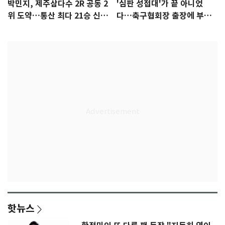
박민지, 제주삼다수 2R 공동 2
'심판 성접대'가 끝 아니었
위 도약…통산 최다 21승 신기
다…축구협회장 출장에 부인
록 도전
3회 동반 '펑펑'
핫뉴스