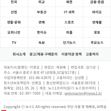
전국
외교
북한
금융·증권
산업
부동산
IT·과학
바이오
생활·문화
연예
스포츠
연재물
오피니언
핫이슈
피플
포토
TV
속보
인기뉴스
주요뉴스
회사소개
광고/제휴·구매문의
이용약관·정책
고충처리
대표이사/발행인 : 이영섭
|
편집인 : 채원배
|
편집국장 : 김기성
|
주소 : 서울시 종로구 종로 47 (공평동,SC빌딩17층)
|
사업자등록번호 : 101-86-62870
|
고충처리인 : 김성환
|
청소년보호책임자 : 안병길
|
통신판매업신고 : 서울종로 0676호
|
등록일 : 2011. 05. 26
|
제호 : 뉴스1코리아(읽기: 뉴스원코리아)
|
대표 전화 : 02-397-7000
|
대표 이메일 :
webmaster@news1.kr
Copyright ⓒ 뉴스1. All rights reserved. 무단 사용 및 재배포, AI학습