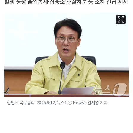
발생 농장 출입통제·집중소독·살처분 등 조치 긴급 지시
김민석 국무총리. 2025.9.12/뉴스1 ⓒ News1 임세영 기자