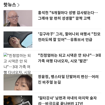
핫뉴스
홍석천 "6개월마다 성병 검사받는다…
그래야 맘 편히 성생활" 깜짝 고백
'김구라子' 그리, 할머니외 여행서 "친모
전라도에 잘 있어"…유튜브서 언급
"친정엄마는 되고 시댁은 안 되냐"…3대
가족 여행 다녀오자, 시모 '발끈'
장윤정, 뱅스타일 단발머리 변신…어려
진 비주얼 눈길
'일타강사' 남편과 아내의 마지막 술자
리…비극으로 끝나버린 17년