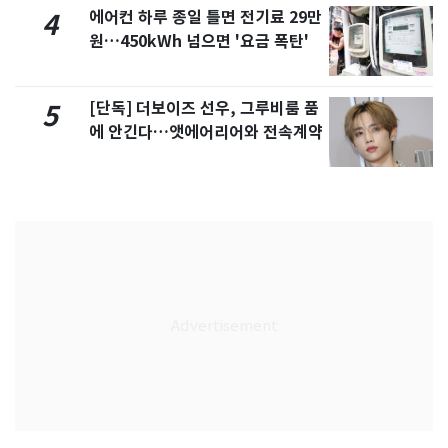
에어컨 하루 종일 틀면 전기료 29만
4
원…450kWh 넘으면 '요금 폭탄'
[단독] 더보이즈 선우, 그루비룸 품
5
에 안긴다…앳에어리어와 전속계약