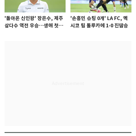
'돌아온 신인왕' 장은수, 제주
'손흥민 슈팅 0개' LA FC, 멕
삼다수 역전 우승…생애 첫승
시코 팀 톨루카에 1-0 진땀승
감격