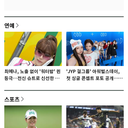
연예
최예나, 노출 없이 '워터밤' 퀸
'JYP 걸그룹' 아워벌스데이,
등극…전신 슈트로 신선한 충
첫 싱글 콘셉트 포토 공개…청
격 [N샷]
량·키치
스포츠