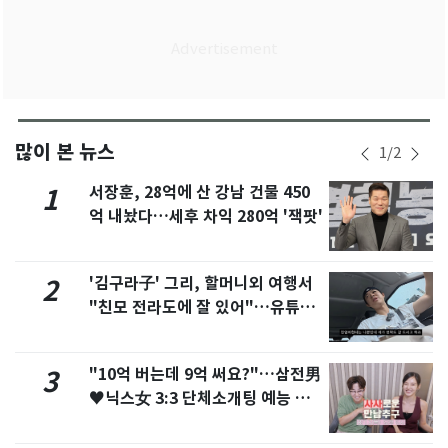
많이 본 뉴스
1
/
2
서장훈, 28억에 산 강남 건물 450
1
억 내놨다…세후 차익 280억 '잭팟'
'김구라子' 그리, 할머니외 여행서
2
"친모 전라도에 잘 있어"…유튜브
서 언급
"10억 버는데 9억 써요?"…삼전男
3
♥닉스女 3:3 단체소개팅 예능 화
제