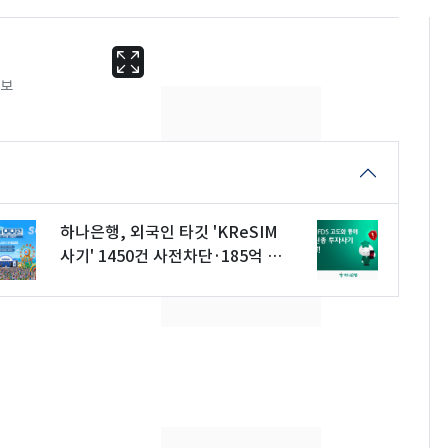
속보
하나은행, 외국인 타깃 'KReSIM
사기' 1450건 사전차단·185억 보
호
'도경완♥' 장윤정, 앞
6
머리 자르고 어려졌다…
근황 공개 [N샷]
회춘실험 억만장자, '여
7