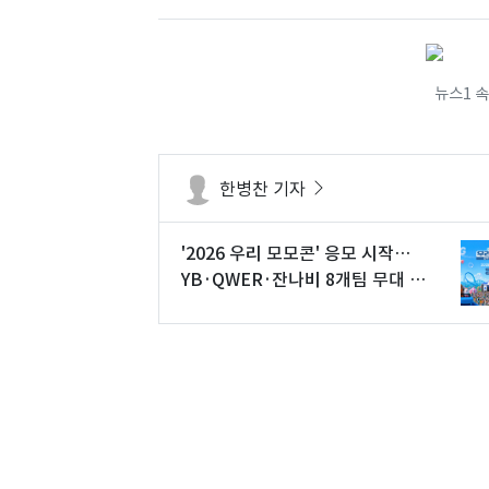
뉴스1 
한병찬 기자
'2026 우리 모모콘' 응모 시작…
YB·QWER·잔나비 8개팀 무대 오
른다