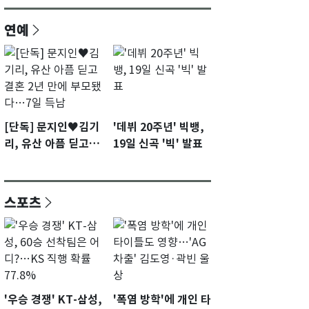
연예
[단독] 문지인♥김기
'데뷔 20주년' 빅뱅,
리, 유산 아픔 딛고 결
19일 신곡 '빅' 발표
혼 2년 만에 부모됐
다…7일 득남
스포츠
'우승 경쟁' KT-삼성,
'폭염 방학'에 개인 타