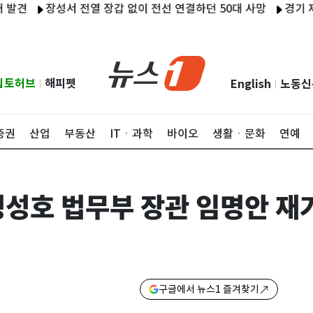
장성서 전열 장갑 없이 전선 연결하던 50대 사망
경기 제조기업 
립토허브
해피펫
English
노동신
|
|
증권
산업
부동산
ITㆍ과학
바이오
생활ㆍ문화
연예
 정성호 법무부 장관 임명안 재
구글에서 뉴스1 즐겨찾기