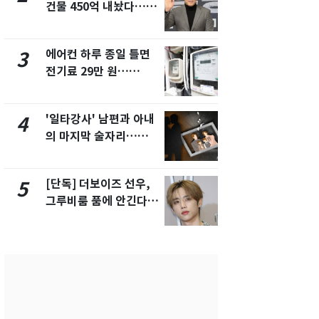
건물 450억 내놨다…세
친 생리혈' 냉동고 보
후 차익 280억 '잭팟'
관…"자궁 
해"
에어컨 하루 종일 틀면
[단독] 경찰,
3
8
전기료 29만 원…
제작사 회장
450kWh 넘으면 '요금
시장법 위반
폭탄'
'일타강사' 남편과 아내
'스스로 투
4
9
의 마지막 술자리…비극
보 뽑았다더
으로 끝나버린 17년
에 말 바꾼 
[단독] 더보이즈 선우,
말다툼 하던 
5
10
그루비룸 품에 안긴다…
살해한 10대
앳에어리어와 전속계약
지 목졸라 