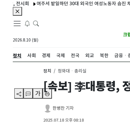
, 전시회
여주서 밭일하던 30대 외국인 여성노동자 숨진 채 발견
크
2026.8.10 (월)
정치
사회
경제
국제
전국
외교
북한
금융ㆍ
정치
청와대ㆍ총리실
[속보] 李대통령,
가
한병찬 기자
2025.07.18 오후 08:18