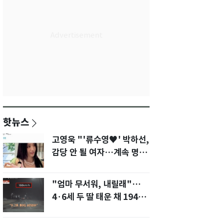
핫뉴스
고영욱 "'류수영♥' 박하선,
감당 안 될 여자…계속 명품
사 나를 것"
"엄마 무서워, 내릴래"…
4·6세 두 딸 태운 채 194
㎞/h 살인 질주[영상]