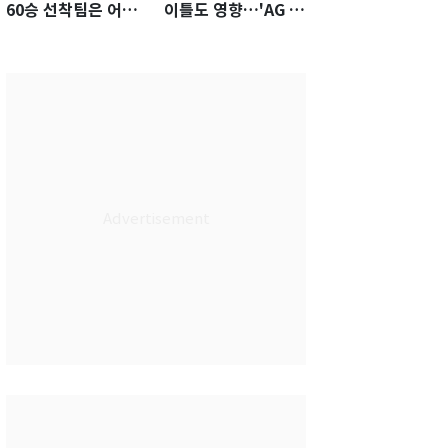
60승 선착팀은 어
이틀도 영향…'AG 차
디?…KS 직행 확률
출' 김도영·곽빈 울상
77.8%