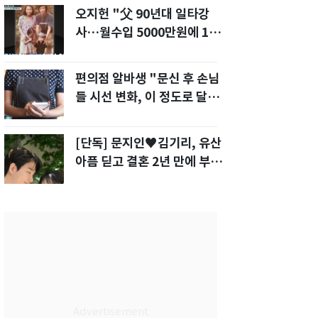
오지헌 "父 90년대 일타강
사…월수입 5000만원에 100
평대 집" 금수저 고백
편의점 알바생 "문신 후 손님
들 시선 변화, 이 정도로 달라
질 줄 몰랐다"
[단독] 문지인♥김기리, 유산
아픔 딛고 결혼 2년 만에 부모
됐다…7일 득남