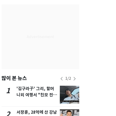
서울
31
℃
부산
29
℃
대구
31
℃
인천
33
℃
광주
33
℃
대전
30
℃
울산
28
℃
강릉
24
℃
많이 본 뉴스
1
/
2
제주
32
℃
'김구라子' 그리, 할머
'도경완♥' 
1
6
니외 여행서 "친모 전라
머리 자르고
도에 잘 있어"…유튜브
근황 공개 [
서 언급
서장훈, 28억에 산 강남
회춘실험 억만
2
7