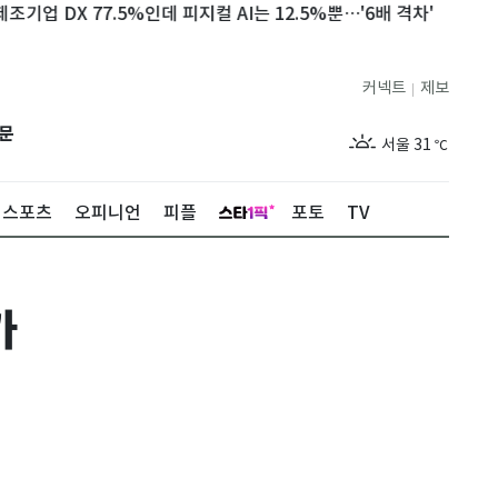
DX 77.5%인데 피지컬 AI는 12.5%뿐…'6배 격차'
80대 모친
커넥트
제보
|
제주
32
℃
문
서울
31
℃
부산
29
℃
스포츠
오피니언
피플
포토
TV
대구
31
℃
인천
33
℃
가
광주
33
℃
대전
30
℃
울산
28
℃
강릉
24
℃
제주
32
℃