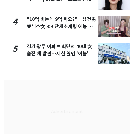
화제
"10억 버는데 9억 써요?"…삼전男
4
♥닉스女 3:3 단체소개팅 예능 화
제
경기 광주 아파트 화단서 40대 女
5
숨진 채 발견…시신 옆엔 '이불'