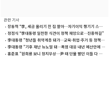
관련 기사
장동혁 "李, 세금 올리기 전 집 팔아…자기이익 챙기기 스페
셜리스트"
정점식 "李대통령 일천한 식견이 정책 재앙으로…진중하길"
李대통령 "청년들 취약계층 돼가…교육·취업·주거 등 정책
재편 검토"
李대통령 "기후 재난 뉴노멀 돼…폭염 대응 내년 예산안에 반
영"
홍준표 "원희룡 보니 정치무상…尹 때 단물 빨던 이들 다 어
디 갔나"