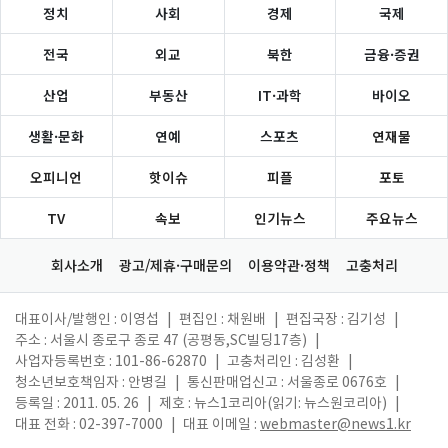
정치
사회
경제
국제
전국
외교
북한
금융·증권
산업
부동산
IT·과학
바이오
생활·문화
연예
스포츠
연재물
오피니언
핫이슈
피플
포토
TV
속보
인기뉴스
주요뉴스
회사소개
광고/제휴·구매문의
이용약관·정책
고충처리
대표이사/발행인 : 이영섭
|
편집인 : 채원배
|
편집국장 : 김기성
|
주소 : 서울시 종로구 종로 47 (공평동,SC빌딩17층)
|
사업자등록번호 : 101-86-62870
|
고충처리인 : 김성환
|
청소년보호책임자 : 안병길
|
통신판매업신고 : 서울종로 0676호
|
등록일 : 2011. 05. 26
|
제호 : 뉴스1코리아(읽기: 뉴스원코리아)
|
대표 전화 : 02-397-7000
|
대표 이메일 :
webmaster@news1.kr