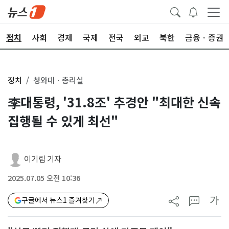
정치
사회
경제
국제
전국
외교
북한
금융ㆍ증권
정치
청와대ㆍ총리실
李대통령, '31.8조' 추경안 "최대한 신속
집행될 수 있게 최선"
이기림 기자
2025.07.05 오전 10:36
가
구글에서 뉴스1 즐겨찾기