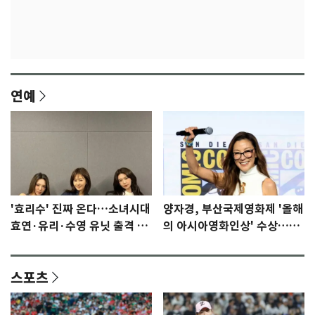
연예
'효리수' 진짜 온다…소녀시대
양자경, 부산국제영화제 '올해
효연·유리·수영 유닛 출격 [N
의 아시아영화인상' 수상…15
이슈]
년만에 부산 온다
스포츠