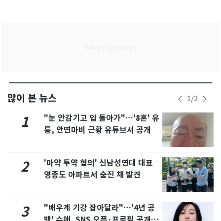
많이 본 뉴스
1
/
2
"눈 안감기고 입 돌아가"…'8혼' 유
1
퉁, 안면마비 근황 유튜브서 공개
'마약 투약 혐의' 신남성연대 대표
2
영종도 아파트서 숨진 채 발견
"배우계 기강 잡아달라"…'4년 공
3
백' 수애, SNS 오픈·프로필 공개