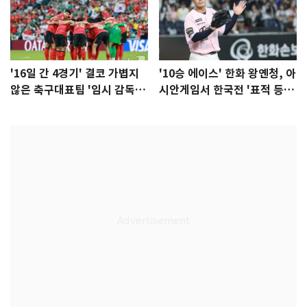
'16일 간 4경기' 결코 가볍지
'10승 에이스' 한화 왕옌청, 아
않은 축구대표팀 '임시 감독'
시안게임서 한국전 '표적 등
무게
판' 가능성