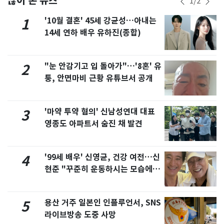
1
/
2
'10월 결혼' 45세 강균성…아내는
1
14세 연하 배우 유하진(종합)
"눈 안감기고 입 돌아가"…'8혼' 유
2
퉁, 안면마비 근황 유튜브서 공개
'마약 투약 혐의' 신남성연대 대표
3
영종도 아파트서 숨진 채 발견
'99세 배우' 신영균, 건강 여전…신
4
현준 "꾸준히 운동하시는 모습에 큰
자극"
용산 거주 일본인 인플루언서, SNS
5
라이브방송 도중 사망