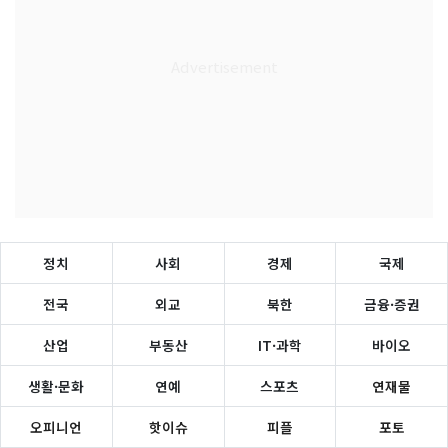
정치
사회
경제
국제
전국
외교
북한
금융·증권
산업
부동산
IT·과학
바이오
생활·문화
연예
스포츠
연재물
오피니언
핫이슈
피플
포토