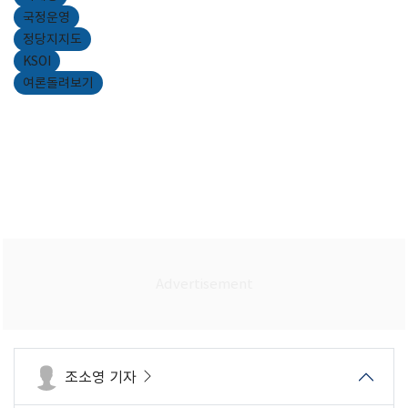
국정운영
정당지지도
KSOI
여론돌려보기
조소영 기자