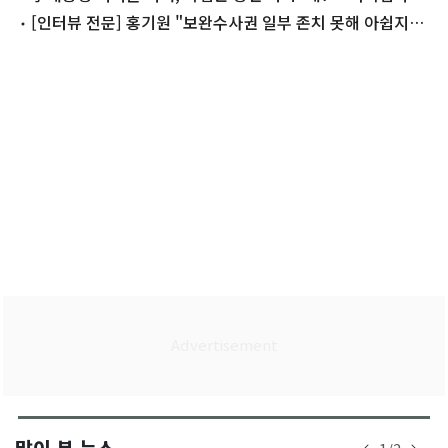
·징계 정치
[인터뷰 전문] 홍기원 "보완수사권 일부 존치 못해 아쉽지
만…검찰의 업보"
많이 본 뉴스