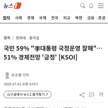
정치
사회
경제
국제
전국
외교
북한
금융ㆍ증권
정치
청와대ㆍ총리실
국민 59% "李대통령 국정운영 잘해"…
51% 경제전망 '긍정' [KSOI]
조소영 기자
2025.07.02 오후 03:57
가
구글에서 뉴스1 즐겨찾기