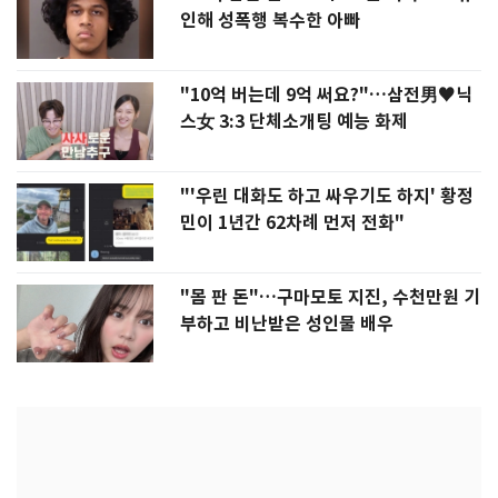
인해 성폭행 복수한 아빠
"10억 버는데 9억 써요?"…삼전男♥닉
스女 3:3 단체소개팅 예능 화제
"'우린 대화도 하고 싸우기도 하지' 황정
민이 1년간 62차례 먼저 전화"
"몸 판 돈"…구마모토 지진, 수천만원 기
부하고 비난받은 성인물 배우