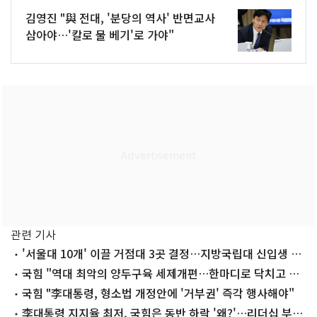
김영진 "與 전대, '분당의 역사' 반면교사
삼아야…'칼로 물 베기'로 가야"
관련 기사
'서울대 10개' 이끌 거점대 3곳 결정…지방국립대 신입생 전
액장학금 검토
국힘 "역대 최악의 양두구육 세제개편…한마디로 닥치고 세
금"
국힘 "李대통령, 형소법 개정안에 '거부권' 즉각 행사해야"
李대통령 지지율 최저, 국힘은 동반 하락 '왜?'…리더십 부재