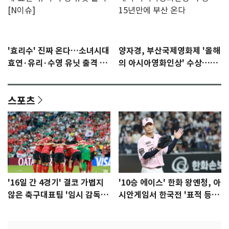
'효리수' 진짜 온다…소녀시대
양자경, 부산국제영화제 '올해
효연·유리·수영 유닛 출격 [N
의 아시아영화인상' 수상…15
이슈]
년만에 부산 온다
스포츠
'16일 간 4경기' 결코 가볍지
'10승 에이스' 한화 왕옌청, 아
않은 축구대표팀 '임시 감독'
시안게임서 한국전 '표적 등
무게
판' 가능성