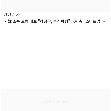
관련 기사
韓 소속 로펌 대표 "하정우, 주식파킹"…河 측 "스타트업 몰
이해"