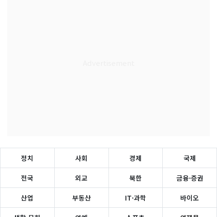
정치
사회
경제
국제
전국
외교
북한
금융·증권
산업
부동산
IT·과학
바이오