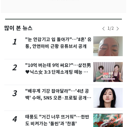
많이 본 뉴스
1
/
2
"눈 안감기고 입 돌아가"…'8혼' 유
1
퉁, 안면마비 근황 유튜브서 공개
"10억 버는데 9억 써요?"…삼전男
2
♥닉스女 3:3 단체소개팅 예능 화
제
"배우계 기강 잡아달라"…'4년 공
3
백' 수애, SNS 오픈·프로필 공개
화제
태풍도 "거긴 너무 뜨거워"…한반
4
도 비켜가는 '돌핀'과 '찬홈'