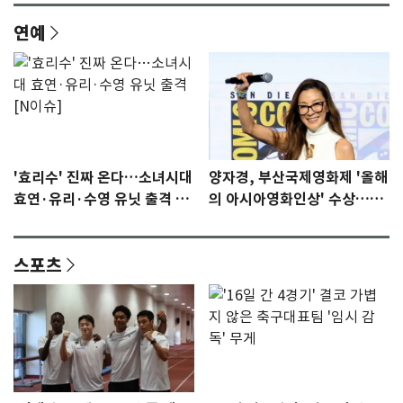
연예
'효리수' 진짜 온다…소녀시대
양자경, 부산국제영화제 '올해
효연·유리·수영 유닛 출격 [N
의 아시아영화인상' 수상…15
이슈]
년만에 부산 온다
스포츠