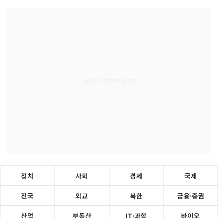
정치
사회
경제
국제
전국
외교
북한
금융·증권
산업
부동산
IT·과학
바이오