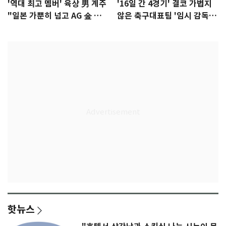
'역대 최고 멤버' 육상 男 계주
'16일 간 4경기' 결코 가볍지
"일본 가뿐히 넘고 AG 金 따겠
않은 축구대표팀 '임시 감독'
다"
무게
핫뉴스