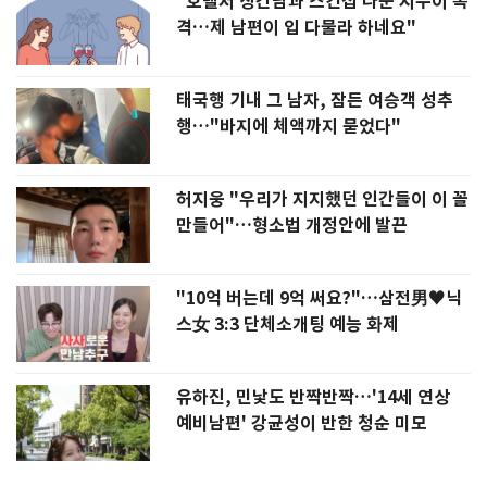
"호텔서 상간남과 스킨십 나눈 시누이 목
격…제 남편이 입 다물라 하네요"
태국행 기내 그 남자, 잠든 여승객 성추
행…"바지에 체액까지 묻었다"
허지웅 "우리가 지지했던 인간들이 이 꼴
만들어"…형소법 개정안에 발끈
"10억 버는데 9억 써요?"…삼전男♥닉
스女 3:3 단체소개팅 예능 화제
유하진, 민낯도 반짝반짝…'14세 연상
예비남편' 강균성이 반한 청순 미모