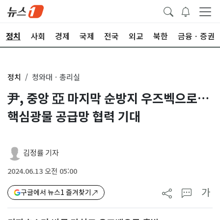
정치
사회
경제
국제
전국
외교
북한
금융ㆍ증권
정치
청와대ㆍ총리실
尹, 중앙 亞 마지막 순방지 우즈벡으로…
핵심광물 공급망 협력 기대
김정률 기자
2024.06.13 오전 05:00
가
구글에서 뉴스1 즐겨찾기