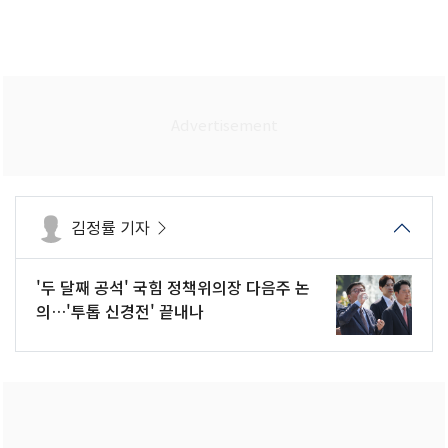
김정률 기자
'두 달째 공석' 국힘 정책위의장 다음주 논
의…'투톱 신경전' 끝내나