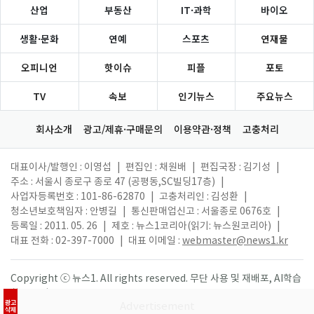
산업
부동산
IT·과학
바이오
생활·문화
연예
스포츠
연재물
오피니언
핫이슈
피플
포토
TV
속보
인기뉴스
주요뉴스
회사소개
광고/제휴·구매문의
이용약관·정책
고충처리
대표이사/발행인 : 이영섭
|
편집인 : 채원배
|
편집국장 : 김기성
|
주소 : 서울시 종로구 종로 47 (공평동,SC빌딩17층)
|
사업자등록번호 : 101-86-62870
|
고충처리인 : 김성환
|
청소년보호책임자 : 안병길
|
통신판매업신고 : 서울종로 0676호
|
등록일 : 2011. 05. 26
|
제호 : 뉴스1코리아(읽기: 뉴스원코리아)
|
대표 전화 : 02-397-7000
|
대표 이메일 :
webmaster@news1.kr
Copyright ⓒ 뉴스1. All rights reserved. 무단 사용 및 재배포, AI학습
활용 금지.
광고
삭제