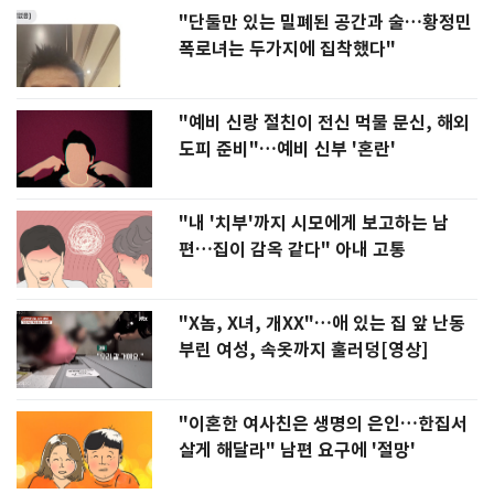
"단둘만 있는 밀폐된 공간과 술…황정민
폭로녀는 두가지에 집착했다"
"예비 신랑 절친이 전신 먹물 문신, 해외
도피 준비"…예비 신부 '혼란'
"내 '치부'까지 시모에게 보고하는 남
편…집이 감옥 같다" 아내 고통
"X놈, X녀, 개XX"…애 있는 집 앞 난동
부린 여성, 속옷까지 훌러덩[영상]
"이혼한 여사친은 생명의 은인…한집서
살게 해달라" 남편 요구에 '절망'