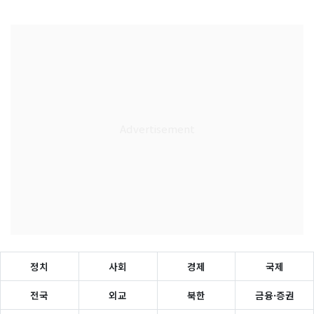
정치
사회
경제
국제
전국
외교
북한
금융·증권