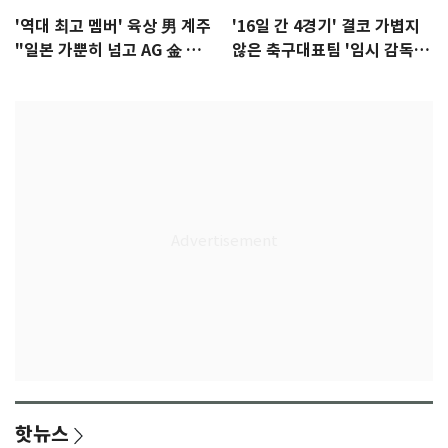
'역대 최고 멤버' 육상 男 계주
'16일 간 4경기' 결코 가볍지
"일본 가뿐히 넘고 AG 金 따겠
않은 축구대표팀 '임시 감독'
다"
무게
핫뉴스