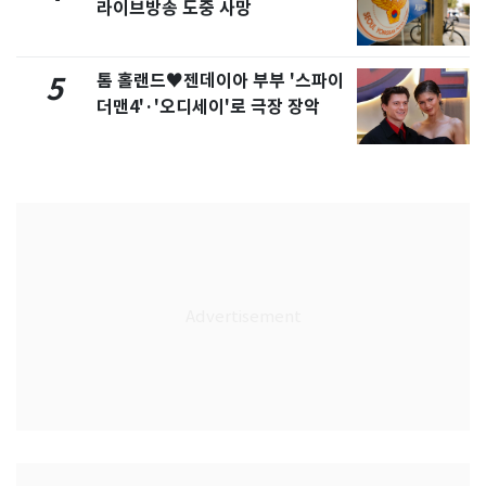
라이브방송 도중 사망
톰 홀랜드♥젠데이아 부부 '스파이
5
더맨4'·'오디세이'로 극장 장악