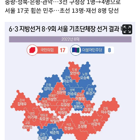
중랑·성북·은평·관악…3선 구청장 1명→4명으로
서울 17곳 휩쓴 민주…초선 13명·재선 8명 당선