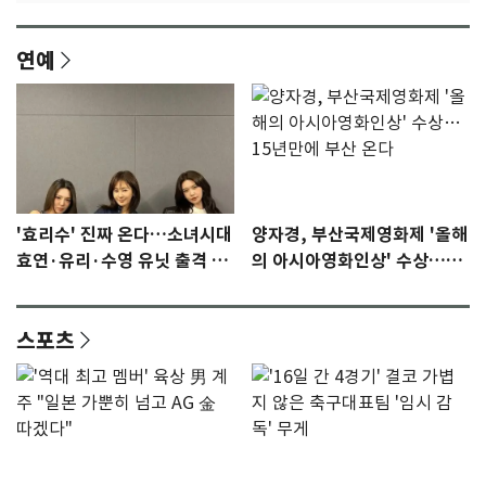
연예
'효리수' 진짜 온다…소녀시대
양자경, 부산국제영화제 '올해
효연·유리·수영 유닛 출격 [N
의 아시아영화인상' 수상…15
이슈]
년만에 부산 온다
스포츠