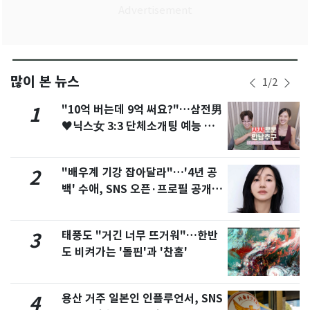
많이 본 뉴스
1
/
2
"10억 버는데 9억 써요?"…삼전男
1
♥닉스女 3:3 단체소개팅 예능 화
제
"배우계 기강 잡아달라"…'4년 공
2
백' 수애, SNS 오픈·프로필 공개
화제
태풍도 "거긴 너무 뜨거워"…한반
3
도 비켜가는 '돌핀'과 '찬홈'
용산 거주 일본인 인플루언서, SNS
4